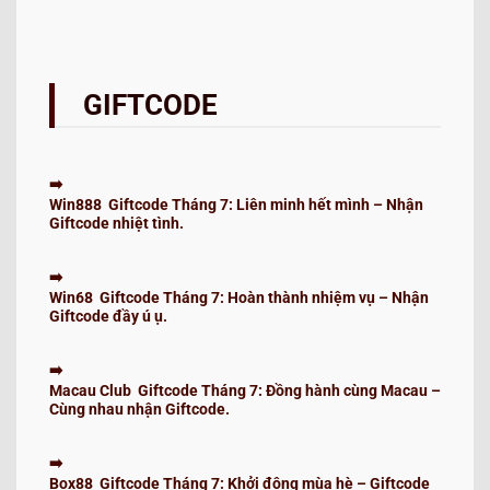
GIFTCODE
Win888 Giftcode Tháng 7: Liên minh hết mình – Nhận
Giftcode nhiệt tình.
Win68 Giftcode Tháng 7: Hoàn thành nhiệm vụ – Nhận
Giftcode đầy ú ụ.
Macau Club Giftcode Tháng 7: Đồng hành cùng Macau –
Cùng nhau nhận Giftcode.
Box88 Giftcode Tháng 7: Khởi động mùa hè – Giftcode