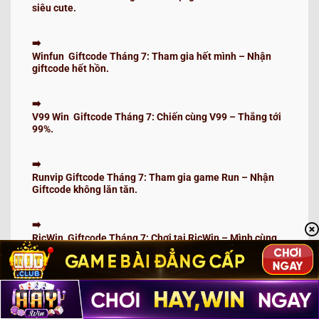
siêu cute.
Winfun Giftcode Tháng 7: Tham gia hết mình – Nhận
giftcode hết hồn.
V99 Win Giftcode Tháng 7: Chiến cùng V99 – Thắng tới
99%.
Runvip Giftcode Tháng 7: Tham gia game Run – Nhận
Giftcode không lăn tăn.
RicWin Giftcode Tháng 7: Chơi tại RicWin – Mình cùng
nhau Rich.