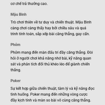
cơ chế trả thưởng cao.
Mậu Binh
Trò chơi thiên về tư duy và chiến thuật. Mậu Binh
càng chơi càng thấy hay bởi chiều sâu và quá
trình tính toán, sắp xếp bài căng thẳng, gay cấn.
Phỏm
Phỏm mang đến màn đấu trí đầy căng thẳng. Đòi
hỏi ở người chơi khả năng nhớ bài, kỹ năng quan
sát và phân tích đối thủ khéo léo để giành chiến
thắng.
Poker
Sự kết hợp giữa chiến thuật, tâm lý và kỹ năng đọc
tình huống. Poker mang đến những vòng cược
đầy kịch tính và màn so bài vô cùng căng thẳng.