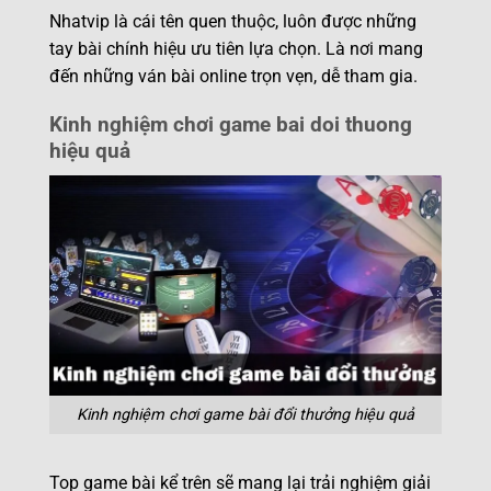
Nhatvip là cái tên quen thuộc, luôn được những
tay bài chính hiệu ưu tiên lựa chọn. Là nơi mang
đến những ván bài online trọn vẹn, dễ tham gia.
Kinh nghiệm chơi game bai doi thuong
hiệu quả
Kinh nghiệm chơi game bài đổi thưởng hiệu quả
Top game bài kể trên sẽ mang lại trải nghiệm giải