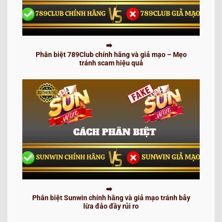
Phân biệt 789Club chính hãng và giả mạo – Mẹo
tránh scam hiệu quả
Phân biệt Sunwin chính hãng và giả mạo tránh bẫy
lừa đảo đầy rủi ro