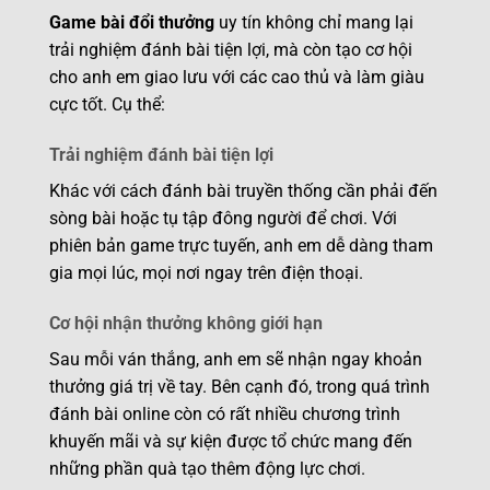
Game bài đổi thưởng
uy tín không chỉ mang lại
trải nghiệm đánh bài tiện lợi, mà còn tạo cơ hội
cho anh em giao lưu với các cao thủ và làm giàu
cực tốt. Cụ thể:
Trải nghiệm đánh bài tiện lợi
Khác với cách đánh bài truyền thống cần phải đến
sòng bài hoặc tụ tập đông người để chơi. Với
phiên bản game trực tuyến, anh em dễ dàng tham
gia mọi lúc, mọi nơi ngay trên điện thoại.
Cơ hội nhận thưởng không giới hạn
Sau mỗi ván thắng, anh em sẽ nhận ngay khoản
thưởng giá trị về tay. Bên cạnh đó, trong quá trình
đánh bài online còn có rất nhiều chương trình
khuyến mãi và sự kiện được tổ chức mang đến
những phần quà tạo thêm động lực chơi.