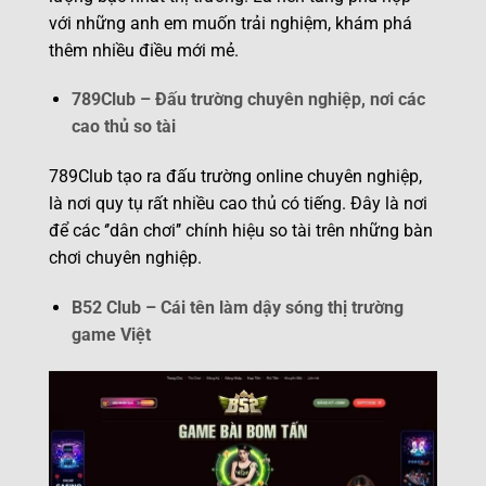
với những anh em muốn trải nghiệm, khám phá
thêm nhiều điều mới mẻ.
789Club – Đấu trường chuyên nghiệp, nơi các
cao thủ so tài
789Club tạo ra đấu trường online chuyên nghiệp,
là nơi quy tụ rất nhiều cao thủ có tiếng. Đây là nơi
để các ‘’dân chơi’’ chính hiệu so tài trên những bàn
chơi chuyên nghiệp.
B52 Club – Cái tên làm dậy sóng thị trường
game Việt