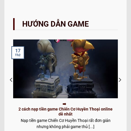
HƯỚNG DẪN GAME
17
Th2
ủ
2 cách nạp tiền game Chiến Cơ Huyền Thoại online
dễ nhất
Nạp tiền game Chiến Cơ Huyền Thoại rất đơn giản
nhưng không phải game thủ [...]