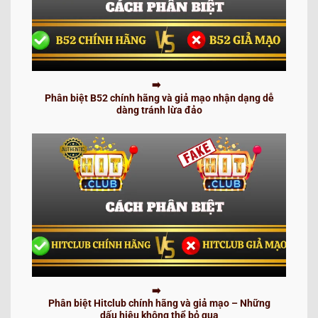
Phân biệt B52 chính hãng và giả mạo nhận dạng dễ
dàng tránh lừa đảo
Phân biệt Hitclub chính hãng và giả mạo – Những
dấu hiệu không thể bỏ qua