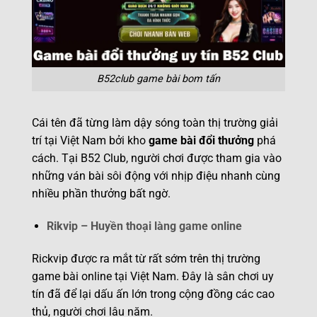
B52club game bài bom tấn
Cái tên đã từng làm dậy sóng toàn thị trường giải
trí tại Việt Nam bởi kho
game bài đổi thưởng
phá
cách. Tại B52 Club, người chơi được tham gia vào
những ván bài sôi động với nhịp điệu nhanh cùng
nhiều phần thưởng bất ngờ.
Rikvip – Huyền thoại làng game online
Rickvip được ra mắt từ rất sớm trên thị trường
game bài online tại Việt Nam. Đây là sân chơi uy
tín đã để lại dấu ấn lớn trong cộng đồng các cao
thủ, người chơi lâu năm.