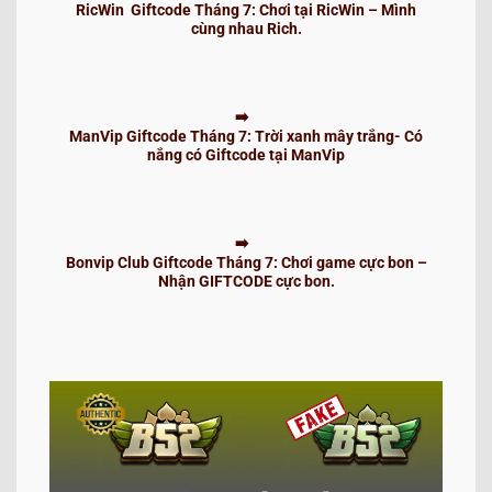
RicWin Giftcode Tháng 7: Chơi tại RicWin – Mình
cùng nhau Rich.
ManVip Giftcode Tháng 7: Trời xanh mây trắng- Có
nắng có Giftcode tại ManVip
Bonvip Club Giftcode Tháng 7: Chơi game cực bon –
Nhận GIFTCODE cực bon.