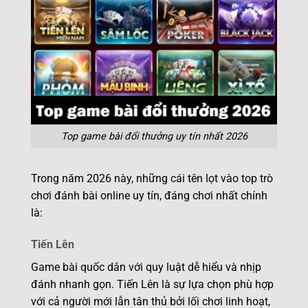
Top game bài đổi thưởng uy tín nhất 2026
Trong năm 2026 này, những cái tên lọt vào top trò
chơi đánh bài online uy tín, đáng chơi nhất chính
là:
Tiến Lên
Game bài
quốc dân với quy luật dễ hiểu và nhịp
đánh nhanh gọn. Tiến Lên là sự lựa chọn phù hợp
với cả người mới lẫn tân thủ bởi lối chơi linh hoạt,