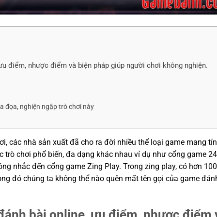
 ưu điểm, nhược điểm và biện pháp giúp người chơi không nghiện.
 đọa, nghiện ngập trò chơi này
i, các nhà sản xuất đã cho ra đời nhiều thể loại game mang tí
ác trò chơi phổ biến, đa dạng khác nhau ví dụ như cổng game 24
ông nhắc đến cổng game Zing Play. Trong zing play, có hơn 100
 trong đó chúng ta không thể nào quên mất tên gọi của game đán
 đánh bài online, ưu điểm, nhược điểm 