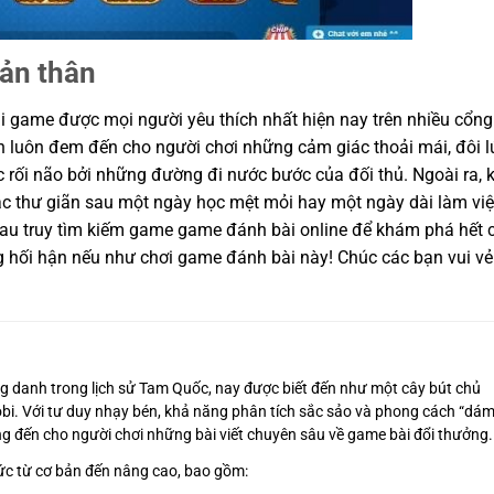
bản thân
ại game được mọi người yêu thích nhất hiện nay trên nhiều cổng
n luôn đem đến cho người chơi những cảm giác thoải mái, đôi l
ối não bởi những đường đi nước bước của đối thủ. Ngoài ra, k
c thư giãn sau một ngày học mệt mỏi hay một ngày dài làm vi
au truy tìm kiếm game game đánh bài online để khám phá hết c
g hối hận nếu như chơi game đánh bài này! Chúc các bạn vui vẻ
ng danh trong lịch sử Tam Quốc, nay được biết đến như một cây bút chủ
bi. Với tư duy nhạy bén, khả năng phân tích sắc sảo và phong cách “dá
g đến cho người chơi những bài viết chuyên sâu về game bài đổi thưởng.
hức từ cơ bản đến nâng cao, bao gồm: