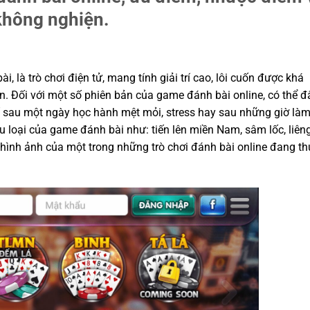
không nghiện.
i, là trò chơi điện tử, mang tính giải trí cao, lôi cuốn được khá
iên. Đối với một số phiên bản của game đánh bài online, có thể đ
i trí sau một ngày học hành mệt mỏi, stress hay sau những giờ là
u loại của game đánh bài như: tiến lên miền Nam, sâm lốc, liêng
là hình ảnh của một trong những trò chơi đánh bài online đang th