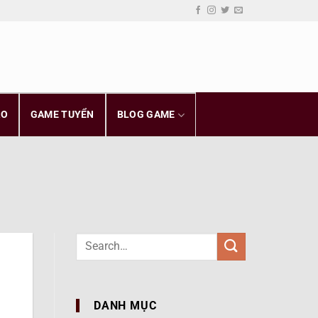
AO
GAME TUYỂN
BLOG GAME
DANH MỤC