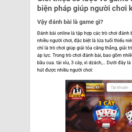
biện pháp giúp người chơi 
Vậy đánh bài là game gì?
Đánh bài online là tập hợp các trò chơi đánh bà
nhiều người chơi, đặc biệt là lứa tuổi thiếu n
chỉ là trò chơi giúp giải tỏa căng thẳng, giả
áp lực. Trong trò chơi đánh bài, bao gồm nhiề
bầu cua. tài xỉu, 3 cây, xì dzách,… Dưới đây 
hút được nhiều người chơi: