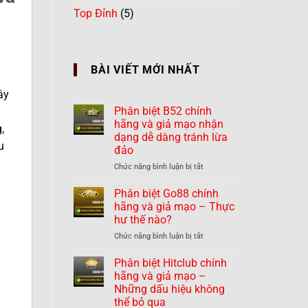
Top Đỉnh
(5)
BÀI VIẾT MỚI NHẤT
ây
Phân biệt B52 chính
m
hãng và giả mạo nhận
,
dạng dễ dàng tránh lừa
u
đảo
ở
Chức năng bình luận bị tắt
Phân
biệt
Phân biệt Go88 chính
B52
hãng và giả mạo – Thực
chính
hư thế nào?
hãng
ở
Chức năng bình luận bị tắt
và
Phân
giả
biệt
mạo
Phân biệt Hitclub chính
Go88
nhận
hãng và giả mạo –
chính
dạng
Những dấu hiệu không
hãng
dễ
thể bỏ qua
và
dàng