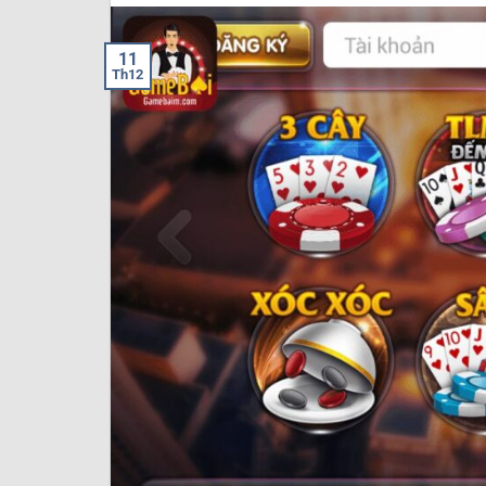
11
Th12