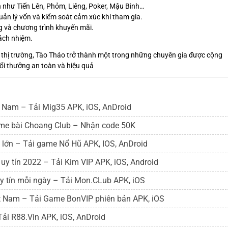
iến như Tiến Lên, Phỏm, Liêng, Poker, Mậu Binh…
quản lý vốn và kiểm soát cảm xúc khi tham gia.
g và chương trình khuyến mãi.
rách nhiệm.
u thị trường, Tào Tháo trở thành một trong những chuyên gia được cộng
đổi thưởng an toàn và hiệu quả
ệt Nam – Tải Mig35 APK, iOS, AnDroid
ame bài Choang Club – Nhận code 50K
 lớn – Tải game Nổ Hũ APK, IOS, AnDroid
uy tín 2022 – Tải Kim VIP APK, iOS, Android
y tín mỗi ngày – Tải Mon.CLub APK, iOS
ệt Nam – Tải Game BonVIP phiên bản APK, iOS
ải R88.Vin APK, iOS, AnDroid