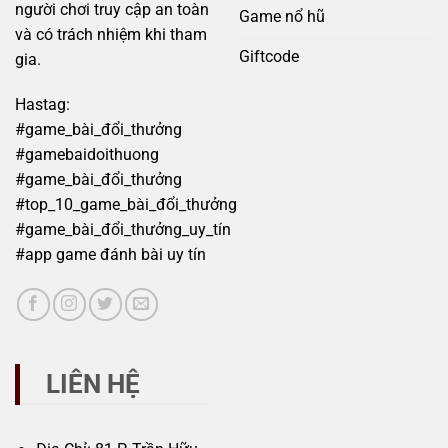
người chơi truy cập an toàn
Game nổ hũ
và có trách nhiệm khi tham
Giftcode
gia.
Hastag:
#game_bài_đổi_thưởng
#gamebaidoithuong
#game_bài_đổi_thưởng
#top_10_game_bài_đổi_thưởng
#game_bài_đổi_thưởng_uy_tín
#app game đánh bài uy tín
LIÊN HỆ