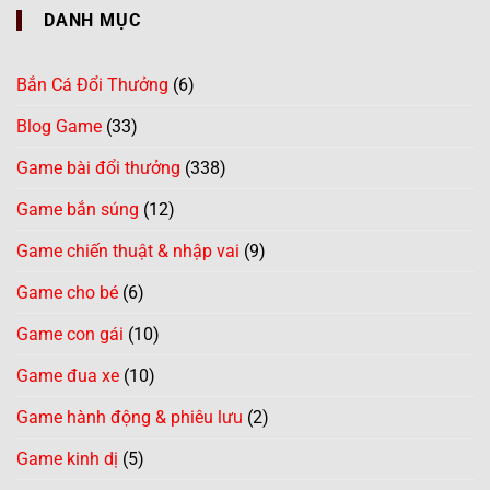
DANH MỤC
Bắn Cá Đổi Thưởng
(6)
Blog Game
(33)
Game bài đổi thưởng
(338)
Game bắn súng
(12)
Game chiến thuật & nhập vai
(9)
Game cho bé
(6)
Game con gái
(10)
Game đua xe
(10)
Game hành động & phiêu lưu
(2)
Game kinh dị
(5)