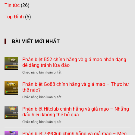
Tin tức
(26)
Top Đỉnh
(5)
BÀI VIẾT MỚI NHẤT
Phân biệt B52 chính hãng và giả mạo nhận dạng
dễ dàng tránh lừa đảo
ở
Chức năng bình luận bị tắt
Phân
biệt
Phân biệt Go88 chính hãng và giả mạo – Thực hư
B52
thế nào?
chính
ở
Chức năng bình luận bị tắt
hãng
Phân
và
biệt
Phân biệt Hitclub chính hãng và giả mạo – Những
giả
Go88
mạo
dấu hiệu không thể bỏ qua
chính
nhận
ở
Chức năng bình luận bị tắt
hãng
dạng
Phân
và
dễ
biệt
Phân biệt 789Club chính hãng và giả mạo – Mẹo
giả
dàng