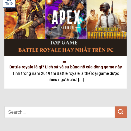
Th10
Battle royale là gì? Lịch sử và sự bùng nổ của dòng game này
Tính trong năm 2019 thì Battle royale là thể loại game được
nhiều người chơi [...]