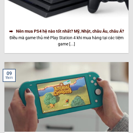
Nên mua PS4 hệ nào tốt nhất? Mỹ, Nhật, châu Âu, châu Á?
Điều mà game thủ mê Play Station 4 khi mua hàng tại các tiệm
game [...]
09
Th11