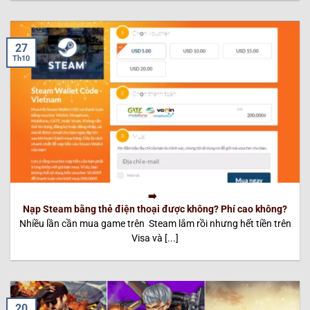
27
Th10
Nạp Steam bằng thẻ điện thoại được không? Phí cao không?
Nhiều lần cần mua game trên Steam lắm rồi nhưng hết tiền trên
Visa và [...]
20