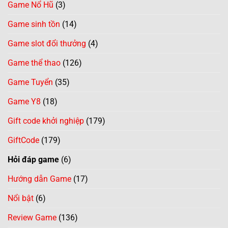
Game Nổ Hũ
(3)
Game sinh tồn
(14)
Game slot đổi thưởng
(4)
Game thể thao
(126)
Game Tuyển
(35)
Game Y8
(18)
Gift code khởi nghiệp
(179)
GiftCode
(179)
Hỏi đáp game
(6)
Hướng dẫn Game
(17)
Nổi bật
(6)
Review Game
(136)