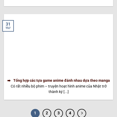
31
Th7
Tổng hợp các tựa game anime đánh nhau dựa theo manga
Có rất nhiều bộ phim – truyện hoạt hình anime của Nhật trở
thành ký [...]
1
2
3
4