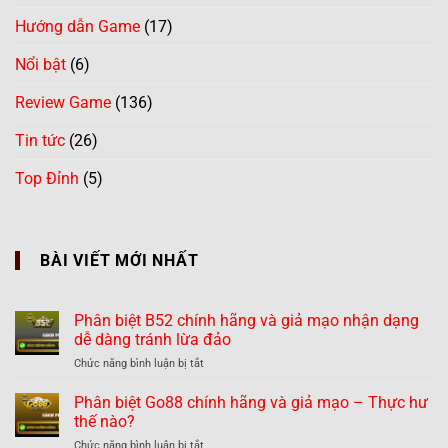
Hướng dẫn Game
(17)
Nổi bật
(6)
Review Game
(136)
Tin tức
(26)
Top Đỉnh
(5)
BÀI VIẾT MỚI NHẤT
Phân biệt B52 chính hãng và giả mạo nhận dạng
dễ dàng tránh lừa đảo
ở
Chức năng bình luận bị tắt
Phân
biệt
Phân biệt Go88 chính hãng và giả mạo – Thực hư
B52
thế nào?
chính
ở
Chức năng bình luận bị tắt
hãng