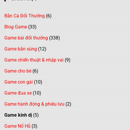
Bắn Cá Đổi Thưởng
(6)
Blog Game
(33)
Game bài đổi thưởng
(338)
Game bắn súng
(12)
Game chiến thuật & nhập vai
(9)
Game cho bé
(6)
Game con gái
(10)
Game đua xe
(10)
Game hành động & phiêu lưu
(2)
Game kinh dị
(5)
Game Nổ Hũ
(3)