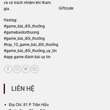
và có trách nhiệm khi tham
Giftcode
gia.
Hastag:
#game_bài_đổi_thưởng
#gamebaidoithuong
#game_bài_đổi_thưởng
#top_10_game_bài_đổi_thưởng
#game_bài_đổi_thưởng_uy_tín
#app game đánh bài uy tín
LIÊN HỆ
Địa Chỉ: 81 P. Trần Hữu