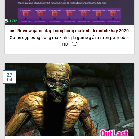
Review game đập bong bóng ma kinh dị mobile hay 2020
Game đập bong bóng ma kinh dị là game giải trí trên pc, mobile
HOT [...]
27
Th1