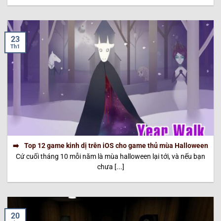
23
Th1
Top 12 game kinh dị trên iOS cho game thủ mùa Halloween
Cứ cuối tháng 10 mỗi năm là mùa halloween lại tới, và nếu bạn
chưa [...]
20