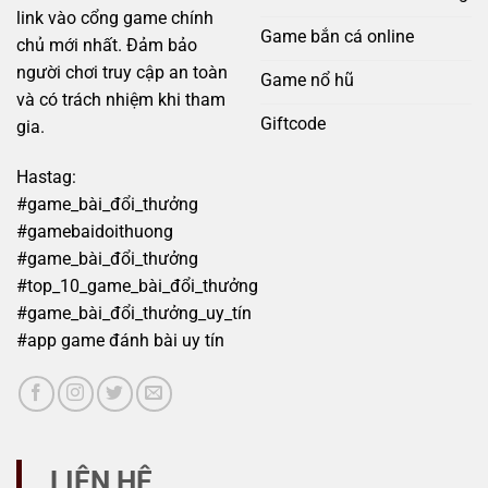
link vào cổng game chính
Game bắn cá online
chủ mới nhất. Đảm bảo
người chơi truy cập an toàn
Game nổ hũ
và có trách nhiệm khi tham
Giftcode
gia.
Hastag:
#game_bài_đổi_thưởng
#gamebaidoithuong
#game_bài_đổi_thưởng
#top_10_game_bài_đổi_thưởng
#game_bài_đổi_thưởng_uy_tín
#app game đánh bài uy tín
LIÊN HỆ