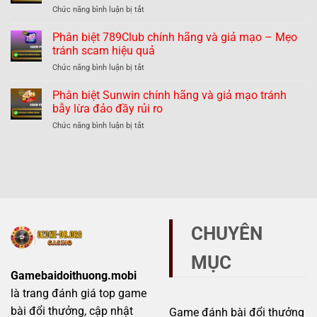
nhận
ở
Chức năng bình luận bị tắt
hãng
dạng
Phân
và
dễ
biệt
Phân biệt 789Club chính hãng và giả mạo – Mẹo
giả
dàng
Hitclub
mạo
tránh scam hiệu quả
tránh
chính
–
lừa
ở
Chức năng bình luận bị tắt
hãng
Thực
đảo
Phân
và
hư
biệt
Phân biệt Sunwin chính hãng và giả mạo tránh
giả
thế
789Club
mạo
bẫy lừa đảo đầy rủi ro
nào?
chính
–
ở
Chức năng bình luận bị tắt
hãng
Những
Phân
và
dấu
biệt
giả
hiệu
Sunwin
mạo
không
chính
–
thể
hãng
Mẹo
bỏ
và
tránh
qua
giả
scam
mạo
hiệu
CHUYÊN
tránh
quả
bẫy
MỤC
lừa
đảo
Gamebaidoithuong.mobi
đầy
là trang đánh giá top game
rủi
ro
bài đổi thưởng, cập nhật
Game đánh bài đổi thưởng