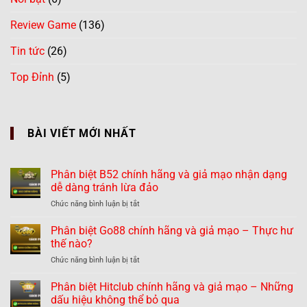
Review Game
(136)
Tin tức
(26)
Top Đỉnh
(5)
BÀI VIẾT MỚI NHẤT
Phân biệt B52 chính hãng và giả mạo nhận dạng
dễ dàng tránh lừa đảo
ở
Chức năng bình luận bị tắt
Phân
biệt
Phân biệt Go88 chính hãng và giả mạo – Thực hư
B52
thế nào?
chính
ở
Chức năng bình luận bị tắt
hãng
Phân
và
biệt
Phân biệt Hitclub chính hãng và giả mạo – Những
giả
Go88
mạo
dấu hiệu không thể bỏ qua
chính