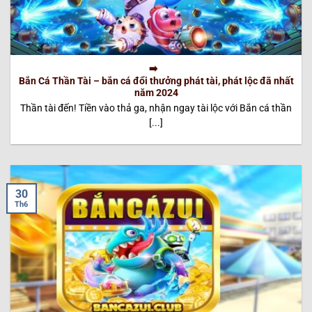
Bắn Cá Thần Tài – bắn cá đổi thưởng phát tài, phát lộc đã nhất
năm 2024
Thần tài đến! Tiền vào thả ga, nhận ngay tài lộc với Bắn cá thần
[...]
30
Th6