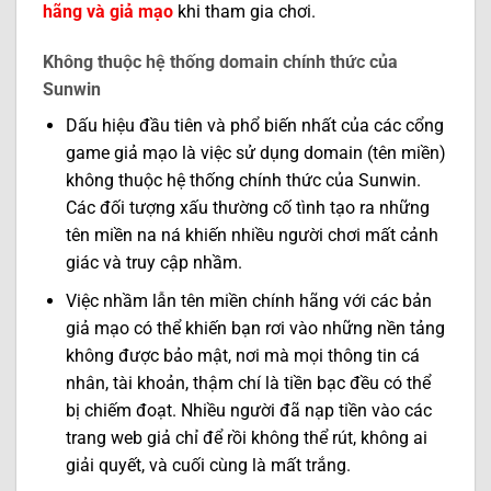
hãng và giả mạo
khi tham gia chơi.
Không thuộc hệ thống domain chính thức của
Sunwin
Dấu hiệu đầu tiên và phổ biến nhất của các cổng
game giả mạo là việc sử dụng domain (tên miền)
không thuộc hệ thống chính thức của Sunwin.
Các đối tượng xấu thường cố tình tạo ra những
tên miền na ná khiến nhiều người chơi mất cảnh
giác và truy cập nhầm.
Việc nhầm lẫn tên miền chính hãng với các bản
giả mạo có thể khiến bạn rơi vào những nền tảng
không được bảo mật, nơi mà mọi thông tin cá
nhân, tài khoản, thậm chí là tiền bạc đều có thể
bị chiếm đoạt. Nhiều người đã nạp tiền vào các
trang web giả chỉ để rồi không thể rút, không ai
giải quyết, và cuối cùng là mất trắng.