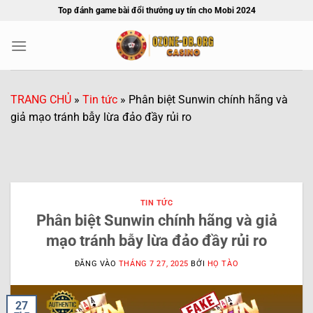
Bỏ
Top đánh game bài đổi thưởng uy tín cho Mobi 2024
qua
nội
dung
TRANG CHỦ
»
Tin tức
»
Phân biệt Sunwin chính hãng và
giả mạo tránh bẫy lừa đảo đầy rủi ro
TIN TỨC
Phân biệt Sunwin chính hãng và giả
mạo tránh bẫy lừa đảo đầy rủi ro
ĐĂNG VÀO
THÁNG 7 27, 2025
BỞI
HỌ TÀO
27