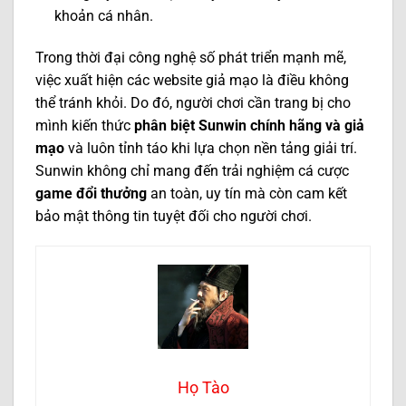
khoản cá nhân.
Trong thời đại công nghệ số phát triển mạnh mẽ,
việc xuất hiện các website giả mạo là điều không
thể tránh khỏi. Do đó, người chơi cần trang bị cho
mình kiến thức
phân biệt Sunwin chính hãng và giả
mạo
và luôn tỉnh táo khi lựa chọn nền tảng giải trí.
Sunwin không chỉ mang đến trải nghiệm cá cược
game đổi thưởng
an toàn, uy tín mà còn cam kết
bảo mật thông tin tuyệt đối cho người chơi.
Họ Tào