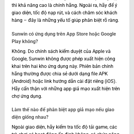
thì khả năng cao là chính hãng. Ngoài ra, hãy để ý
giao diện, tốc độ nạp rút, và cách chăm sóc khách
hàng – đây là những yếu tố giúp phân biệt rõ ràng.
Sunwin có ứng dụng trên App Store hoặc Google
Play không?
Không. Do chính sách kiểm duyệt của Apple và
Google, Sunwin không được phép xuất hiện công
khai trên hai kho ứng dụng này. Phiên bản chính
hãng thường được chia sẻ dưới dạng file APK
(Android) hoặc link hướng dẫn cài đặt riêng (iOS).
Hãy cẩn thận với những app giả mạo xuất hiện trên
chợ ứng dụng.
Làm thế nào để phân biệt app giả mạo nếu giao
diện giống nhau?
Ngoài giao diện, hãy kiểm tra tốc độ tải game, các