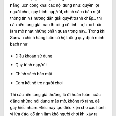
hãng luôn công khai các nội dung như: quyền lợi
người chơi, quy trình nạp/rút, chính sách bảo mật
thông tin, và hướng dẫn giải quyết tranh chấp… thì
các nền tảng giả mạo thường cố tình lược bỏ hoặc
làm mờ nhạt những phần quan trọng này.. Trong khi
Sunwin chính hãng luôn có hệ thống quy định minh
bạch như:
Điều khoản sử dụng
Quy trình nạp/rút
Chính sách bảo mật
Cam kết hỗ trợ người chơi
Thì các nền tảng giả thường lờ đi hoàn toàn hoặc
đăng những nội dung mập mờ, không rõ ràng, dễ
gây hiểu nhầm. Điều này tạo điều kiện cho các hành
vi lừa đảo, cố tình làm khó người chơi khi xảy ra