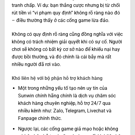
tranh chấp. Ví dụ: bạn thắng cược nhưng bị từ chối
rút tiền vì “vi phạm quy định” không rõ ràng nào đó
– điều thường thấy ở các cổng game lừa đảo.
Không có quy định rõ ràng cũng đồng nghĩa với việc
không có trách nhiệm giải quyết khi có sự cố. Người
chơi sẽ không có bất kỳ cơ sở nào để khiếu nại hay
được bồi thường, và đó chính là cái bẫy mà rất
nhiều người đã rơi vào.
Khó liên hệ với bộ phận hỗ trợ khách hàng
Một trong những yếu tố tạo nên uy tín của
Sunwin chính hãng chính là dịch vụ chăm sóc
khách hàng chuyên nghiệp, hỗ trợ 24/7 qua
nhiều kênh như: Zalo, Telegram, Livechat và
Fanpage chính thức.
Ngược lại, các cổng game giả mạo hoặc không