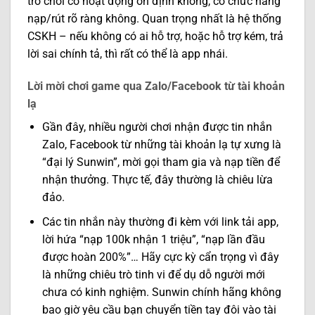
trò chơi có hoạt động ổn định không, có chức năng
nạp/rút rõ ràng không. Quan trọng nhất là hệ thống
CSKH – nếu không có ai hỗ trợ, hoặc hỗ trợ kém, trả
lời sai chính tả, thì rất có thể là app nhái.
Lời mời chơi game qua Zalo/Facebook từ tài khoản
lạ
Gần đây, nhiều người chơi nhận được tin nhắn
Zalo, Facebook từ những tài khoản lạ tự xưng là
“đại lý Sunwin”, mời gọi tham gia và nạp tiền để
nhận thưởng. Thực tế, đây thường là chiêu lừa
đảo.
Các tin nhắn này thường đi kèm với link tải app,
lời hứa “nạp 100k nhận 1 triệu”, “nạp lần đầu
được hoàn 200%”… Hãy cực kỳ cẩn trọng vì đây
là những chiêu trò tinh vi để dụ dỗ người mới
chưa có kinh nghiệm. Sunwin chính hãng không
bao giờ yêu cầu bạn chuyển tiền tay đôi vào tài