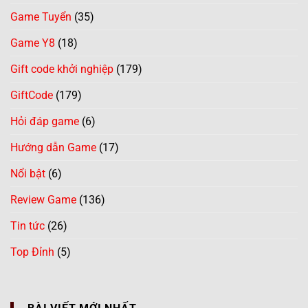
Game Tuyển
(35)
Game Y8
(18)
Gift code khởi nghiệp
(179)
GiftCode
(179)
Hỏi đáp game
(6)
Hướng dẫn Game
(17)
Nổi bật
(6)
Review Game
(136)
Tin tức
(26)
Top Đỉnh
(5)