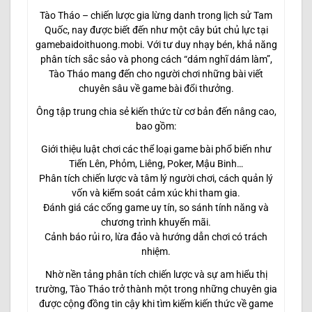
Tào Tháo – chiến lược gia lừng danh trong lịch sử Tam
Quốc, nay được biết đến như một cây bút chủ lực tại
gamebaidoithuong.mobi. Với tư duy nhạy bén, khả năng
phân tích sắc sảo và phong cách “dám nghĩ dám làm”,
Tào Tháo mang đến cho người chơi những bài viết
chuyên sâu về game bài đổi thưởng.
Ông tập trung chia sẻ kiến thức từ cơ bản đến nâng cao,
bao gồm:
Giới thiệu luật chơi các thể loại game bài phổ biến như
Tiến Lên, Phỏm, Liêng, Poker, Mậu Binh…
Phân tích chiến lược và tâm lý người chơi, cách quản lý
vốn và kiểm soát cảm xúc khi tham gia.
Đánh giá các cổng game uy tín, so sánh tính năng và
chương trình khuyến mãi.
Cảnh báo rủi ro, lừa đảo và hướng dẫn chơi có trách
nhiệm.
Nhờ nền tảng phân tích chiến lược và sự am hiểu thị
trường, Tào Tháo trở thành một trong những chuyên gia
được cộng đồng tin cậy khi tìm kiếm kiến thức về game