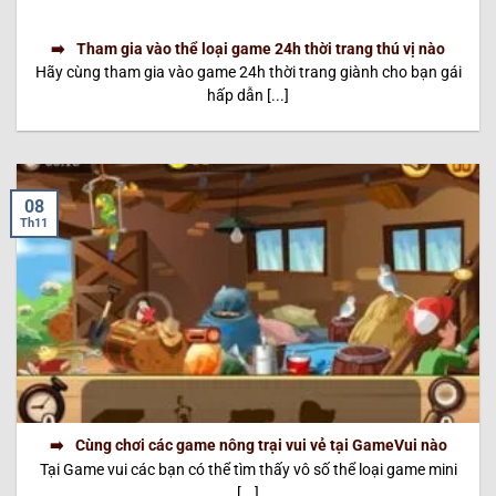
Tham gia vào thể loại game 24h thời trang thú vị nào
Hãy cùng tham gia vào game 24h thời trang giành cho bạn gái
hấp dẫn [...]
08
Th11
Cùng chơi các game nông trại vui vẻ tại GameVui nào
Tại Game vui các bạn có thể tìm thấy vô số thể loại game mini
[...]