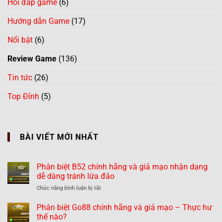
Hỏi đáp game
(6)
Hướng dẫn Game
(17)
Nổi bật
(6)
Review Game
(136)
Tin tức
(26)
Top Đỉnh
(5)
BÀI VIẾT MỚI NHẤT
Phân biệt B52 chính hãng và giả mạo nhận dạng
dễ dàng tránh lừa đảo
ở
Chức năng bình luận bị tắt
Phân
biệt
Phân biệt Go88 chính hãng và giả mạo – Thực hư
B52
thế nào?
chính