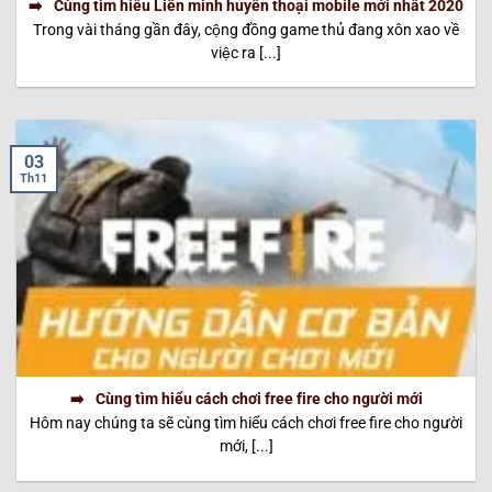
Cùng tìm hiểu Liên minh huyền thoại mobile mới nhất 2020
Trong vài tháng gần đây, cộng đồng game thủ đang xôn xao về
việc ra [...]
03
Th11
Cùng tìm hiểu cách chơi free fire cho người mới
Hôm nay chúng ta sẽ cùng tìm hiểu cách chơi free fire cho người
mới, [...]