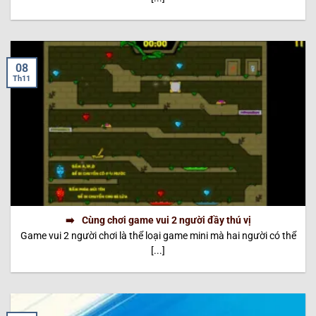
08
Th11
Cùng chơi game vui 2 người đầy thú vị
Game vui 2 người chơi là thể loại game mini mà hai người có thể
[...]