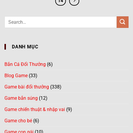
14
DANH MỤC
Bắn Cá Đổi Thưởng
(6)
Blog Game
(33)
Game bài đổi thưởng
(338)
Game bắn súng
(12)
Game chiến thuật & nhập vai
(9)
Game cho bé
(6)
Game con gái
(10)