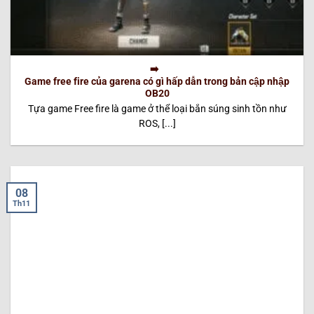
Game free fire của garena có gì hấp dẫn trong bản cập nhập
OB20
Tựa game Free fire là game ở thể loại bắn súng sinh tồn như
ROS, [...]
08
Th11