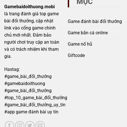
MỤC
đảo
Gamebaidoithuong.mobi
đầy
là trang đánh giá top game
rủi
ro
bài đổi thưởng, cập nhật
Game đánh bài đổi thưởng
link vào cổng game chính
Game bắn cá online
chủ mới nhất. Đảm bảo
người chơi truy cập an toàn
Game nổ hũ
và có trách nhiệm khi tham
Giftcode
gia.
Hastag:
#game_bài_đổi_thưởng
#gamebaidoithuong
#game_bài_đổi_thưởng
#top_10_game_bài_đổi_thưởng
#game_bài_đổi_thưởng_uy_tín
#app game đánh bài uy tín