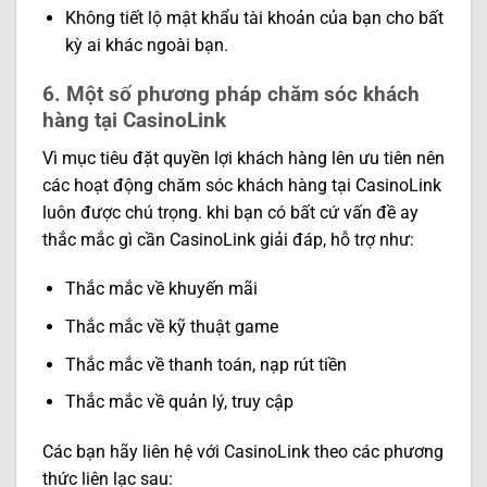
Không tiết lộ mật khẩu tài khoản của bạn cho bất
kỳ ai khác ngoài bạn.
6. Một số phương pháp chăm sóc khách
hàng tại CasinoLink
Vì mục tiêu đặt quyền lợi khách hàng lên ưu tiên nên
các hoạt động chăm sóc khách hàng tại CasinoLink
luôn được chú trọng. khi bạn có bất cứ vấn đề ay
thắc mắc gì cần CasinoLink giải đáp, hỗ trợ như:
Thắc mắc về khuyến mãi
Thắc mắc về kỹ thuật game
Thắc mắc về thanh toán, nạp rút tiền
Thắc mắc về quản lý, truy cập
Các bạn hãy liên hệ với CasinoLink theo các phương
thức liên lạc sau: