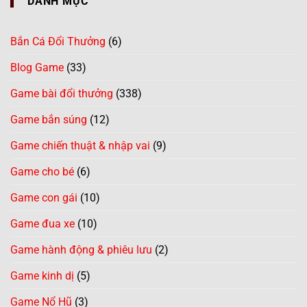
DANH MỤC
Bắn Cá Đổi Thưởng
(6)
Blog Game
(33)
Game bài đổi thưởng
(338)
Game bắn súng
(12)
Game chiến thuật & nhập vai
(9)
Game cho bé
(6)
Game con gái
(10)
Game đua xe
(10)
Game hành động & phiêu lưu
(2)
Game kinh dị
(5)
Game Nổ Hũ
(3)