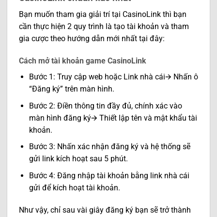
Bạn muốn tham gia giải trí tại CasinoLink thì bạn
cần thực hiện 2 quy trình là tạo tài khoản và tham
gia cược theo hướng dẫn mới nhất tại đây:
Cách mở tài khoản game CasinoLink
Bước 1: Truy cập web hoặc Link nhà cái
🡪
Nhấn ô
“Đăng ký” trên màn hình.
Bước 2: Điền thông tin đầy đủ, chính xác vào
màn hình đăng ký
🡪
Thiết lập tên và mật khẩu tài
khoản.
Bước 3: Nhấn xác nhận đăng ký và hệ thống sẽ
gửi link kích hoạt sau 5 phút.
Bước 4: Đăng nhập tài khoản bằng link nhà cái
gửi để kích hoạt tài khoản.
Như vậy, chỉ sau vài giây đăng ký bạn sẽ trở thành