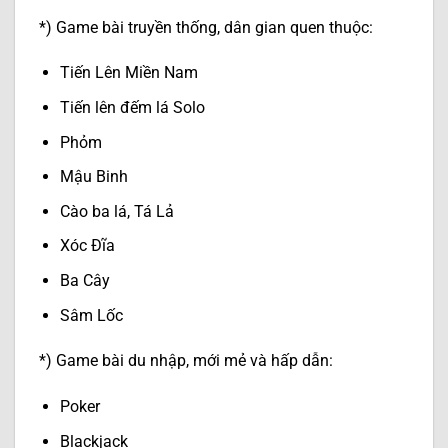
*) Game bài truyền thống, dân gian quen thuộc:
Tiến Lên Miền Nam
Tiến lên đếm lá Solo
Phỏm
Mậu Binh
Cào ba lá, Tá Lả
Xóc Đĩa
Ba Cây
Sâm Lốc
*) Game bài du nhập, mới mẻ và hấp dẫn:
Poker
Blackjack