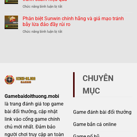
chính
–
lừa
ở
Chức năng bình luận bị tắt
hãng
Thực
đảo
Phân
và
hư
biệt
Phân biệt Sunwin chính hãng và giả mạo tránh
giả
thế
789Club
mạo
bẫy lừa đảo đầy rủi ro
nào?
chính
–
ở
Chức năng bình luận bị tắt
hãng
Những
Phân
và
dấu
biệt
giả
hiệu
Sunwin
mạo
không
chính
–
thể
hãng
Mẹo
bỏ
và
tránh
qua
giả
scam
mạo
hiệu
CHUYÊN
tránh
quả
bẫy
MỤC
lừa
đảo
Gamebaidoithuong.mobi
đầy
là trang đánh giá top game
rủi
ro
bài đổi thưởng, cập nhật
Game đánh bài đổi thưởng
link vào cổng game chính
Game bắn cá online
chủ mới nhất. Đảm bảo
người chơi truy cập an toàn
Game nổ hũ