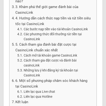
nào?
3. Khám phá thế giới game đánh bài của
CasinoLink
4. Hướng dẫn cách thức nạp tiền và rút tiền siêu
tốc tại CasinoLink
Các bước nạp tiền vào tài khoản CasinoLink
Các phương thức đổi thưởng rút tiền tại
CasinoLink
5. Cách tham gia đánh bài đặt cược tại
CasinoLink chuẩn xác nhất
Cách mở tài khoản game CasinoLink
Cách tham gia đặt cược và đánh bài
casinoLink
Những lưu ý khi đăng ký tài khoản tại
CasinoLink
6. Một số phương pháp chăm sóc khách hàng
tại CasinoLink
Liên lạc qua Live chat
Liên lạc qua Hotline
Kết luận