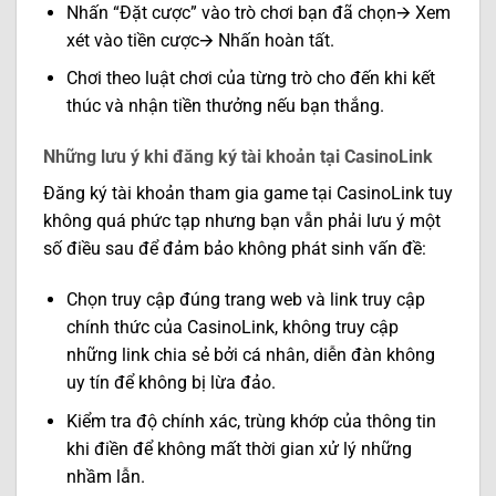
Nhấn “Đặt cược” vào trò chơi bạn đã chọn
🡪
Xem
xét vào tiền cược
🡪
Nhấn hoàn tất.
Chơi theo luật chơi của từng trò cho đến khi kết
thúc và nhận tiền thưởng nếu bạn thắng.
Những lưu ý khi đăng ký tài khoản tại CasinoLink
Đăng ký tài khoản tham gia game tại CasinoLink tuy
không quá phức tạp nhưng bạn vẫn phải lưu ý một
số điều sau để đảm bảo không phát sinh vấn đề:
Chọn truy cập đúng trang web và link truy cập
chính thức của CasinoLink, không truy cập
những link chia sẻ bởi cá nhân, diễn đàn không
uy tín để không bị lừa đảo.
Kiểm tra độ chính xác, trùng khớp của thông tin
khi điền để không mất thời gian xử lý những
nhầm lẫn.