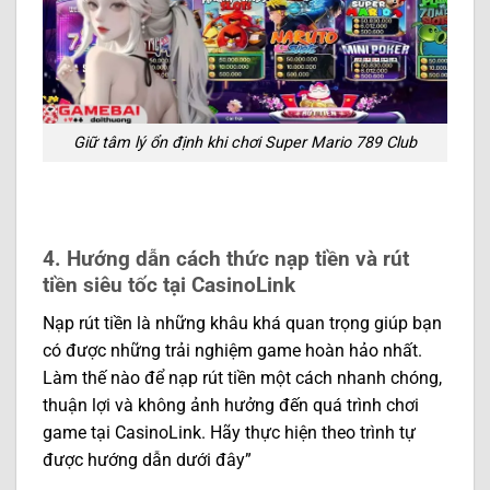
Giữ tâm lý ổn định khi chơi Super Mario 789 Club
4. Hướng dẫn cách thức nạp tiền và rút
tiền siêu tốc tại CasinoLink
Nạp rút tiền là những khâu khá quan trọng giúp bạn
có được những trải nghiệm game hoàn hảo nhất.
Làm thế nào để nạp rút tiền một cách nhanh chóng,
thuận lợi và không ảnh hưởng đến quá trình chơi
game tại CasinoLink. Hãy thực hiện theo trình tự
được hướng dẫn dưới đây”