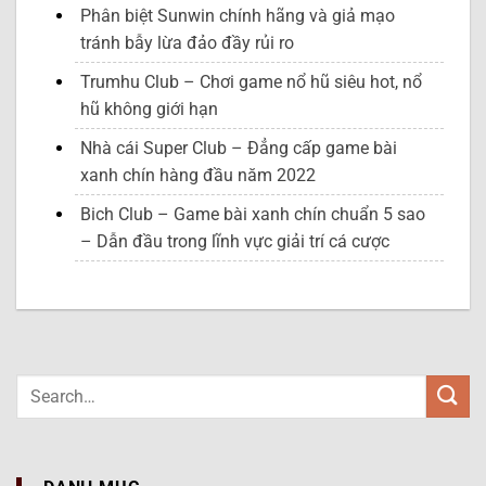
Phân biệt Sunwin chính hãng và giả mạo
tránh bẫy lừa đảo đầy rủi ro
Trumhu Club – Chơi game nổ hũ siêu hot, nổ
hũ không giới hạn
Nhà cái Super Club – Đẳng cấp game bài
xanh chín hàng đầu năm 2022
Bich Club – Game bài xanh chín chuẩn 5 sao
– Dẫn đầu trong lĩnh vực giải trí cá cược