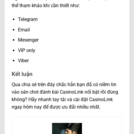
thể tham khảo khi cần thiết như:
Telegram
Email
Mesenger
VIP only
Viber
Kết luận
Qua chia sẻ trên đây chắc hẳn bạn đã có niềm tin
vào sân chơi đánh bài CasinoLink nổi bật rồi đúng
không? Hãy nhanh tay tải và cài đặt CasinoLink
ngay hôm nay để được ưu đãi nhiều nhất.