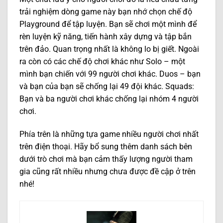
trải nghiệm dòng game này bạn nhớ chọn chế độ
Playground để tập luyện. Bạn sẽ chơi một mình để
rèn luyện kỹ năng, tiến hành xây dựng và tập bắn
trên đảo. Quan trọng nhất là không lo bị giết. Ngoài
ra còn có các chế độ chơi khác như Solo – một
mình bạn chiến với 99 người chơi khác. Duos – bạn
và bạn của bạn sẽ chống lại 49 đội khác. Squads:
Bạn và ba người chơi khác chống lại nhóm 4 người
chơi.
Phía trên là những tựa game nhiều người chơi nhất
trên điện thoại. Hãy bổ sung thêm danh sách bên
dưới trò chơi mà bạn cảm thấy lượng người tham
gia cũng rất nhiều nhưng chưa được đề cập ở trên
nhé!