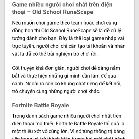
Game nhiều người chơi nhất trên điện
thoại – Old School RuneScape
Nếu muốn chơi game theo team hoặc chơi cùng
đồng bọn thì Old School RuneScape sẽ là đề cử lý
tưởng dành cho bạn. Đây là thể loại game nhập vai
trực tuyến, người chơi chỉ cần tạo tài khoản và nhân
vật là đã có thể trải nghiệm trò chơi rồi.
Cốt truyện khá đơn giản, người chơi dễ dàng nắm
bắt và thực hiện những gì mình cần làm để qua
canh. Ngoài ra còn có khung chat riêng để kết nối,
trò chuyện cùng những người chơi khác.
Fortnite Battle Royale
Trong danh sách game nhiều người chơi nhất trên
điện thoại mà thiếu Fortnite Battle Royale thì quả là
một thiếu xót vô cùng lớn. Vì nó từng thống trị bảng