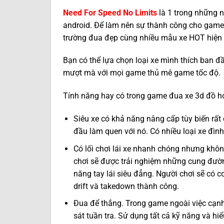
Need For Speed No Limits
là 1 trong những n
android. Để làm nên sự thành công cho game,
trường đua đẹp cùng nhiều mẫu xe HOT hiện 
Bạn có thể lựa chọn loại xe mình thích ban đ
mượt mà với mọi game thủ mê game tốc độ.
Tính năng hay có trong game đua xe 3d đồ h
Siêu xe có khả năng nâng cấp tùy biến rất 
đầu làm quen với nó. Có nhiều loại xe đì
Có lối chơi lái xe nhanh chóng nhưng khô
chơi sẽ được trải nghiệm những cung đường
năng tay lái siêu đẳng. Người chơi sẽ có c
drift và takedown thành công.
Đua để thắng. Trong game ngoài việc cạnh
sát tuần tra. Sử dụng tất cả kỹ năng và hiể