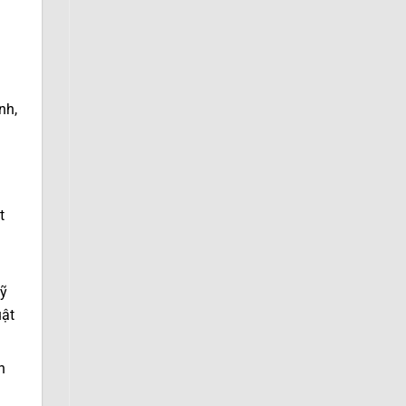
rủi
ro
nh,
t
kỹ
uật
h