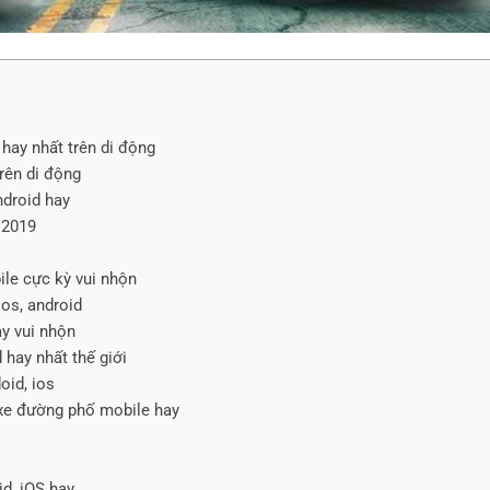
hay nhất trên di động
rên di động
ndroid hay
 2019
ile cực kỳ vui nhộn
ios, android
ay vui nhộn
 hay nhất thế giới
oid, ios
xe đường phố mobile hay
d, iOS hay