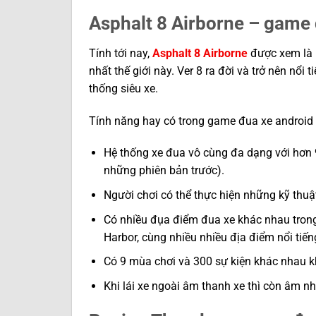
Asphalt 8 Airborne – game 
Tính tới nay,
Asphalt 8 Airborne
được xem là 
nhất thế giới này. Ver 8 ra đời và trở nên nổi
thống siêu xe.
Tính năng hay có trong game đua xe android i
Hệ thống xe đua vô cùng đa dạng với hơn 
những phiên bản trước).
Người chơi có thể thực hiện những kỹ thuậ
Có nhiều đụa điểm đua xe khác nhau trong
Harbor, cùng nhiều nhiều địa điểm nổi tiến
Có 9 mùa chơi và 300 sự kiện khác nhau kh
Khi lái xe ngoài âm thanh xe thì còn âm n