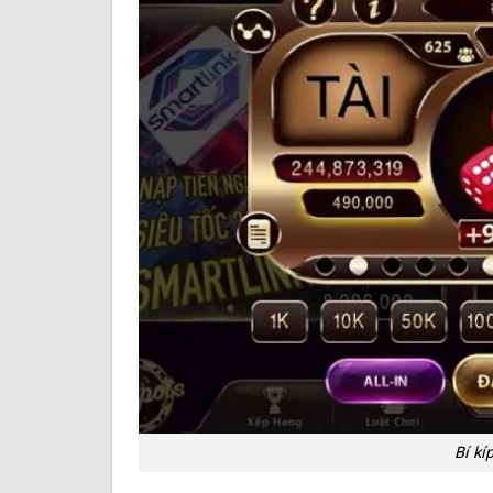
Bí kí