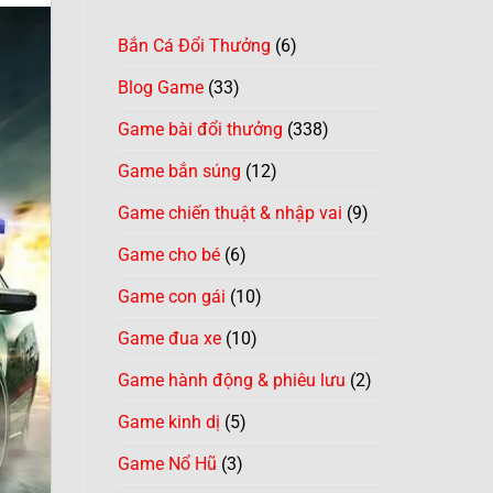
Bắn Cá Đổi Thưởng
(6)
Blog Game
(33)
Game bài đổi thưởng
(338)
Game bắn súng
(12)
Game chiến thuật & nhập vai
(9)
Game cho bé
(6)
Game con gái
(10)
Game đua xe
(10)
Game hành động & phiêu lưu
(2)
Game kinh dị
(5)
Game Nổ Hũ
(3)