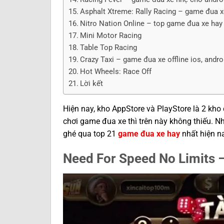
Asphalt Xtreme: Rally Racing – game đua x
Nitro Nation Online – top game đua xe hay
Mini Motor Racing
Table Top Racing
Crazy Taxi – game đua xe offline ios, andro
Hot Wheels: Race Off
Lời kết
Hiện nay, kho AppStore và PlayStore là 2 kho
chơi game đua xe thì trên này không thiếu. N
ghé qua top 21
game đua xe hay
nhất hiện na
Need For Speed No Limits – 