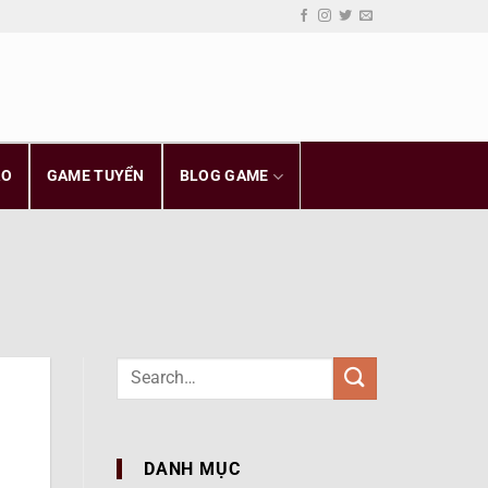
AO
GAME TUYỂN
BLOG GAME
DANH MỤC