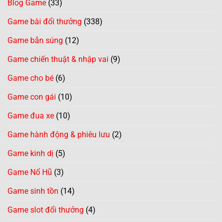
Blog Game
(33)
Game bài đổi thưởng
(338)
Game bắn súng
(12)
Game chiến thuật & nhập vai
(9)
Game cho bé
(6)
Game con gái
(10)
Game đua xe
(10)
Game hành động & phiêu lưu
(2)
Game kinh dị
(5)
Game Nổ Hũ
(3)
Game sinh tồn
(14)
Game slot đổi thưởng
(4)