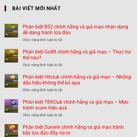
BÀI VIẾT MỚI NHẤT
Phân biệt B52 chính hãng và giả mạo nhận dạng
dễ dàng tránh lừa đảo
ở
Chức năng bình luận bị tắt
Phân
biệt
Phân biệt Go88 chính hãng và giả mạo – Thực hư
B52
thế nào?
chính
ở
Chức năng bình luận bị tắt
hãng
Phân
và
biệt
Phân biệt Hitclub chính hãng và giả mạo – Những
giả
Go88
mạo
dấu hiệu không thể bỏ qua
chính
nhận
ở
Chức năng bình luận bị tắt
hãng
dạng
Phân
và
dễ
biệt
Phân biệt 789Club chính hãng và giả mạo – Mẹo
giả
dàng
Hitclub
mạo
tránh scam hiệu quả
tránh
chính
–
lừa
ở
Chức năng bình luận bị tắt
hãng
Thực
đảo
Phân
và
hư
biệt
Phân biệt Sunwin chính hãng và giả mạo tránh
giả
thế
789Club
mạo
bẫy lừa đảo đầy rủi ro
nào?
chính
–