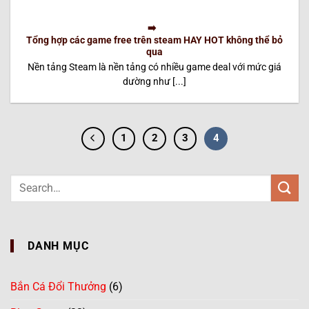
Tổng hợp các game free trên steam HAY HOT không thể bỏ
qua
Nền tảng Steam là nền tảng có nhiều game deal với mức giá
dường như [...]
1
2
3
4
DANH MỤC
Bắn Cá Đổi Thưởng
(6)