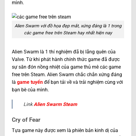
mình.
Alien Swarm với đồ họa đẹp mắt, xứng đáng là 1 trong
các game free trên Steam hay nhất hiện nay
Alien Swarm là 1 thí nghiệm đã bị lãng quên của
Valve. Từ khi phát hành chính thức game đã được
sự săn đón nồng nhiệt của game thủ mê các game
free trên Steam. Alien Swarm chắc chắn xứng đáng
là
game tuyển
để bạn tải về và trải nghiệm cùng với
bạn bè của mình.
Link
Alien Swarm Steam
Cry of Fear
Tựa game này được xem là phiên bản kinh dị của