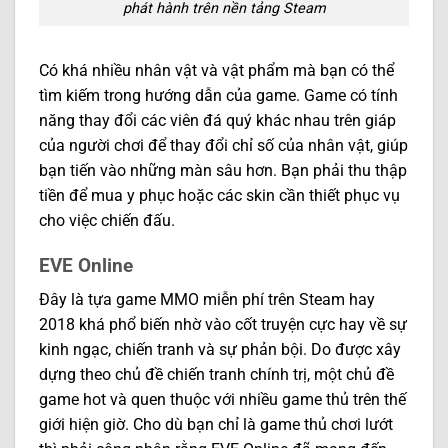
phát hành trên nền tảng Steam
Có khá nhiều nhân vật và vật phẩm mà bạn có thể
tìm kiếm trong hướng dẫn của game. Game có tính
năng thay đổi các viên đá quý khác nhau trên giáp
của người chơi để thay đổi chỉ số của nhân vật, giúp
bạn tiến vào những màn sâu hơn. Bạn phải thu thập
tiền để mua y phục hoặc các skin cần thiết phục vụ
cho việc chiến đấu.
EVE Online
Đây là tựa game MMO miễn phí trên Steam hay
2018 khá phổ biến nhờ vào cốt truyện cực hay về sự
kinh ngạc, chiến tranh và sự phản bội. Do được xây
dựng theo chủ đề chiến tranh chính trị, một chủ đề
game hot và quen thuộc với nhiều game thủ trên thế
giới hiện giờ. Cho dù bạn chỉ là game thủ chơi lướt