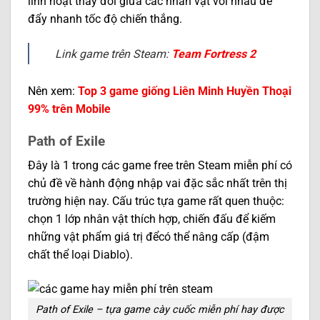
linh hoạt thay đổi giữa các nhân vật với nhau để
đẩy nhanh tốc độ chiến thắng.
Link game trên Steam:
Team Fortress 2
Nên xem:
Top 3 game giống Liên Minh Huyền Thoại
99% trên Mobile
Path of Exile
Đây là 1 trong các game free trên Steam miễn phí có
chủ đề về hành động nhập vai đặc sắc nhất trên thị
trường hiện nay. Cấu trúc tựa game rất quen thuộc:
chọn 1 lớp nhân vật thích hợp, chiến đấu để kiếm
những vật phẩm giá trị đểcó thể nâng cấp (đậm
chất thể loại Diablo).
Path of Exile – tựa game cày cuốc miễn phí hay được