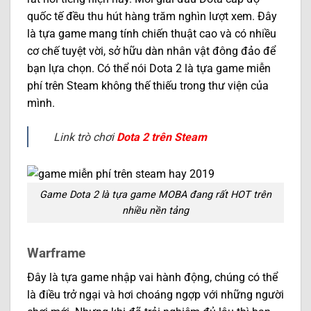
quốc tế đều thu hút hàng trăm nghìn lượt xem. Đây
là tựa game mang tính chiến thuật cao và có nhiều
cơ chế tuyệt vời, sở hữu dàn nhân vật đông đảo để
bạn lựa chọn. Có thể nói Dota 2 là tựa game miễn
phí trên Steam không thế thiếu trong thư viện của
mình.
Link trò chơi
Dota 2 trên Steam
Game Dota 2 là tựa game MOBA đang rất HOT trên
nhiều nền tảng
Warframe
Đây là tựa game nhập vai hành động, chúng có thể
là điều trở ngại và hơi choáng ngợp với những người