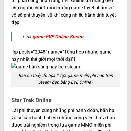
thì phải công nhận rằng EVE Online đã mang đến
cho người chơi 1 môi trường game tuyệt phẩm với
vô số phi thuyền, vũ khí cùng nhiều hành tinh tuyệt
đẹp.
Link
game EVE Online Steam
[irp posts=”2048″ name=”Tổng hợp những game
hay nhất thế giới mọi thời đại”]
Bạn có thấy đồ họa 1 tựa game miễn phí nào trên
Steam đẹp bằng EVE Online?
Star Trek Online
Lái phi thuyền cùng những phi hành đoàn, bắn hạ
vô số các hành tinh và những công việc thú vị bạn
được trải nghiệm trong tựa game MMO miễn phí