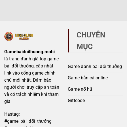
biệt
giả
hiệu
Sunwin
mạo
không
chính
–
thể
hãng
Mẹo
bỏ
và
tránh
qua
giả
scam
mạo
hiệu
CHUYÊN
tránh
quả
bẫy
MỤC
lừa
đảo
Gamebaidoithuong.mobi
đầy
là trang đánh giá top game
rủi
ro
bài đổi thưởng, cập nhật
Game đánh bài đổi thưởng
link vào cổng game chính
Game bắn cá online
chủ mới nhất. Đảm bảo
người chơi truy cập an toàn
Game nổ hũ
và có trách nhiệm khi tham
Giftcode
gia.
Hastag:
#game_bài_đổi_thưởng