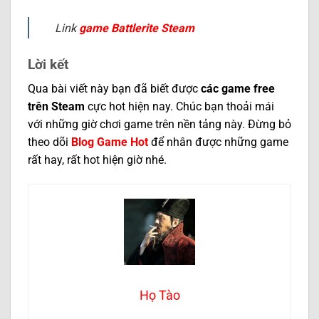
Link
game Battlerite Steam
Lời kết
Qua bài viết này bạn đã biết được
các game free
trên Steam
cực hot hiện nay. Chúc bạn thoải mái
với những giờ chơi game trên nền tảng này. Đừng bỏ
theo dõi
Blog Game Hot
để nhân được những game
rất hay, rất hot hiện giờ nhé.
Họ Tào