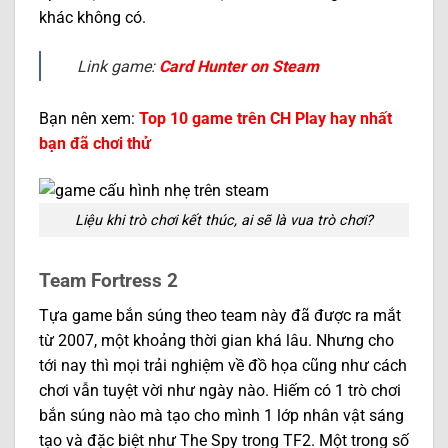
khác không có.
Link game:
Card Hunter on Steam
Bạn nên xem:
Top 10 game trên CH Play hay nhất
bạn đã chơi thử
Liệu khi trò chơi kết thúc, ai sẽ là vua trò chơi?
Team Fortress 2
Tựa game bắn súng theo team này đã được ra mắt
từ 2007, một khoảng thời gian khá lâu. Nhưng cho
tới nay thì mọi trải nghiệm về đồ họa cũng như cách
chơi vẫn tuyệt vời như ngày nào. Hiếm có 1 trò chơi
bắn súng nào mà tạo cho mình 1 lớp nhân vật sáng
tạo và đặc biệt như The Spy trong TF2. Một trong số