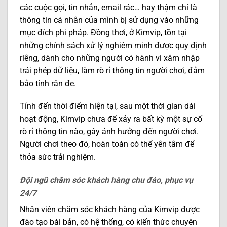
các cuộc gọi, tin nhắn, email rác… hay thậm chí là
thông tin cá nhân của mình bị sử dụng vào những
mục đích phi pháp. Đồng thơi, ở Kimvip, tồn tại
những chính sách xử lý nghiêm minh được quy định
riêng, dành cho những người có hành vi xâm nhập
trái phép dữ liệu, làm rò rỉ thông tin người chơi, đảm
bảo tính răn đe.
Tính đến thời điểm hiện tại, sau một thời gian dài
hoạt động, Kimvip chưa để xảy ra bất kỳ một sự cố
rò rỉ thông tin nào, gây ảnh hưởng đến người chơi.
Người chơi theo đó, hoàn toàn có thể yên tâm để
thỏa sức trải nghiệm.
Đội ngũ chăm sóc khách hàng chu đáo, phục vụ
24/7
Nhân viên chăm sóc khách hàng của Kimvip được
đào tạo bài bản, có hệ thống, có kiến thức chuyên