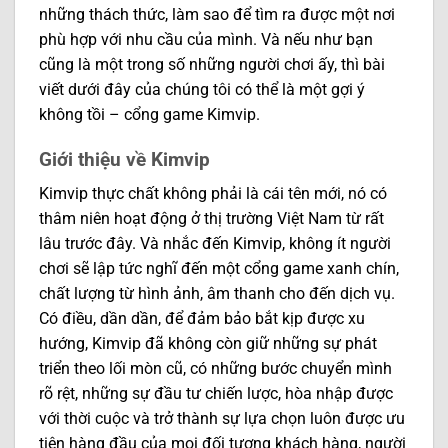
những thách thức, làm sao để tìm ra được một nơi
phù hợp với nhu cầu của mình. Và nếu như bạn
cũng là một trong số những người chơi ấy, thì bài
viết dưới đây của chúng tôi có thể là một gợi ý
không tồi – cổng game Kimvip.
Giới thiệu về Kimvip
Kimvip thực chất không phải là cái tên mới, nó có
thâm niên hoạt động ở thị trường Việt Nam từ rất
lâu trước đây. Và nhắc đến Kimvip, không ít người
chơi sẽ lập tức nghĩ đến một cổng game xanh chín,
chất lượng từ hình ảnh, âm thanh cho đến dịch vụ.
Có điều, dần dần, để đảm bảo bắt kịp được xu
hướng, Kimvip đã không còn giữ những sự phát
triển theo lối mòn cũ, có những bước chuyển mình
rõ rệt, những sự đầu tư chiến lược, hòa nhập được
với thời cuộc và trở thành sự lựa chọn luôn được ưu
tiên hàng đầu của mọi đối tượng khách hàng, người