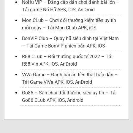
NoHu VIP – Đẳng cấp dân chơi đánh bài lớn –
Tải game Nổ Hũ APK, IOS, AnDroid
Mon CLub – Chơi đổi thưởng kiếm tiền uy tín
mỗi ngày – Tải Mon.CLub APK, iOS
BonVIP Club – Quay hũ siêu đỉnh tại Việt Nam
– Tải Game BonVIP phiên bản APK, iOS
R88 CLub – Đổi thưởng quốc tế 2022 – Tải
R88.Vin APK, iOS, AnDroid
ViVa Game – Đánh bài ăn tiền thật hấp dẫn –
Tải Game ViVa APK, iOS, AnDroid
Go86 – Sân chơi đổi thưởng siêu uy tín – Tải
Go86 CLub APK, iOS, Android