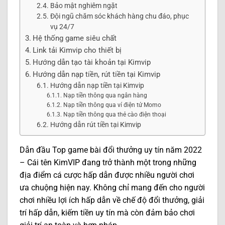
Bảo mật nghiêm ngặt
Đội ngũ chăm sóc khách hàng chu đáo, phục
vụ 24/7
Hệ thống game siêu chất
Link tải Kimvip cho thiết bị
Hướng dẫn tạo tài khoản tại Kimvip
Hướng dẫn nạp tiền, rút tiền tại Kimvip
Hướng dẫn nạp tiền tại Kimvip
Nạp tiền thông qua ngân hàng
Nạp tiền thông qua ví điện tử Momo
Nạp tiền thông qua thẻ cào điện thoại
Hướng dẫn rút tiền tại Kimvip
Dẫn đầu Top game bài đổi thưởng uy tín năm 2022
– Cái tên KimVIP đang trở thành một trong những
địa điểm cá cược hấp dẫn được nhiều người chơi
ưa chuộng hiện nay. Không chỉ mang đến cho người
chơi nhiều lợi ích hấp dẫn về chế độ đổi thưởng, giải
trí hấp dẫn, kiếm tiền uy tín mà còn đảm bảo chơi