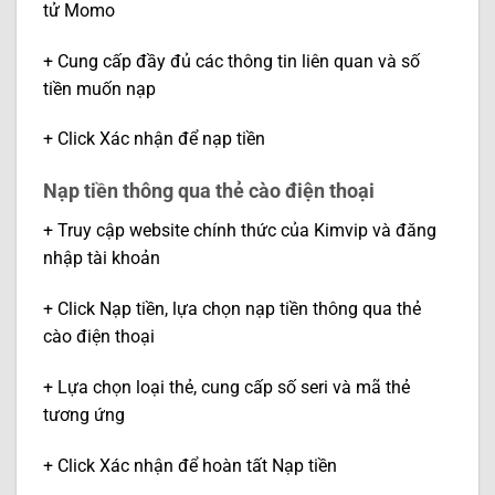
tử Momo
+ Cung cấp đầy đủ các thông tin liên quan và số
tiền muốn nạp
+ Click Xác nhận để nạp tiền
Nạp tiền thông qua thẻ cào điện thoại
+ Truy cập website chính thức của Kimvip và đăng
nhập tài khoản
+ Click Nạp tiền, lựa chọn nạp tiền thông qua thẻ
cào điện thoại
+ Lựa chọn loại thẻ, cung cấp số seri và mã thẻ
tương ứng
+ Click Xác nhận để hoàn tất Nạp tiền