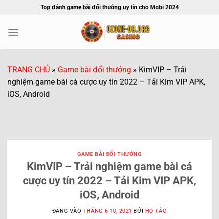
Bỏ
Top đánh game bài đổi thưởng uy tín cho Mobi 2024
qua
nội
dung
TRANG CHỦ
»
Game bài đổi thưởng
»
KimVIP – Trải
nghiệm game bài cá cược uy tín 2022 – Tải Kim VIP APK,
iOS, Android
GAME BÀI ĐỔI THƯỞNG
KimVIP – Trải nghiệm game bài cá
cược uy tín 2022 – Tải Kim VIP APK,
iOS, Android
ĐĂNG VÀO
THÁNG 6 10, 2021
BỞI
HỌ TÀO