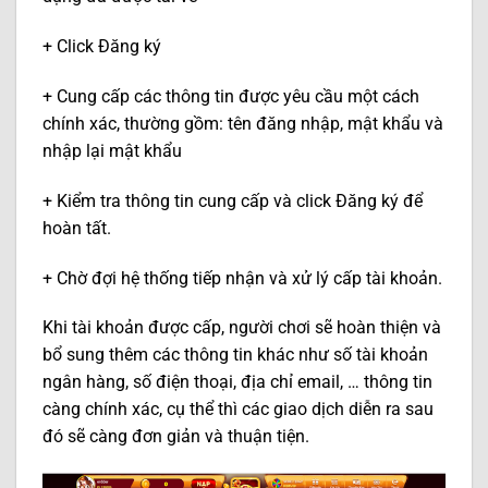
+ Click Đăng ký
+ Cung cấp các thông tin được yêu cầu một cách
chính xác, thường gồm: tên đăng nhập, mật khẩu và
nhập lại mật khẩu
+ Kiểm tra thông tin cung cấp và click Đăng ký để
hoàn tất.
+ Chờ đợi hệ thống tiếp nhận và xử lý cấp tài khoản.
Khi tài khoản được cấp, người chơi sẽ hoàn thiện và
bổ sung thêm các thông tin khác như số tài khoản
ngân hàng, số điện thoại, địa chỉ email, … thông tin
càng chính xác, cụ thể thì các giao dịch diễn ra sau
đó sẽ càng đơn giản và thuận tiện.