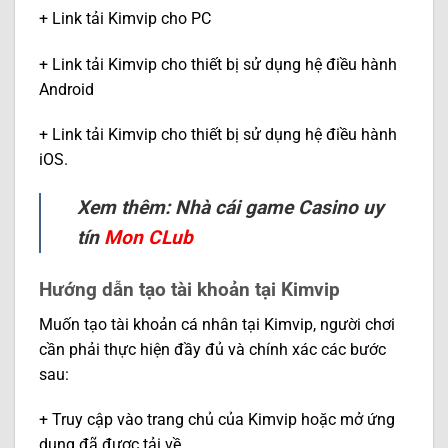
+ Link tải Kimvip cho PC
+ Link tải Kimvip cho thiết bị sử dụng hệ điều hành
Android
+ Link tải Kimvip cho thiết bị sử dụng hệ điều hành
iOS.
Xem thêm: Nhà cái game Casino uy
tín
Mon CLub
Hướng dẫn tạo tài khoản tại Kimvip
Muốn tạo tài khoản cá nhân tại Kimvip, người chơi
cần phải thực hiện đầy đủ và chính xác các bước
sau:
+ Truy cập vào trang chủ của Kimvip hoặc mở ứng
dụng đã được tải về