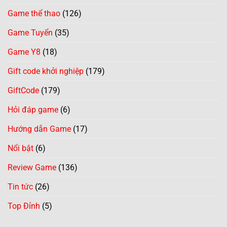
Game thể thao
(126)
Game Tuyển
(35)
Game Y8
(18)
Gift code khởi nghiệp
(179)
GiftCode
(179)
Hỏi đáp game
(6)
Hướng dẫn Game
(17)
Nổi bật
(6)
Review Game
(136)
Tin tức
(26)
Top Đỉnh
(5)