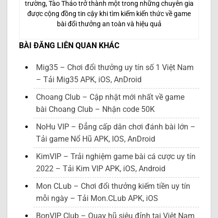
trường, Tào Tháo trở thành một trong những chuyên gia
được cộng đồng tin cậy khi tìm kiếm kiến thức về game
bài đổi thưởng an toàn và hiệu quả
BÀI ĐĂNG LIÊN QUAN KHÁC
Mig35 – Chơi đổi thưởng uy tín số 1 Việt Nam
– Tải Mig35 APK, iOS, AnDroid
Choang Club – Cập nhật mới nhất về game
bài Choang Club – Nhận code 50K
NoHu VIP – Đẳng cấp dân chơi đánh bài lớn –
Tải game Nổ Hũ APK, IOS, AnDroid
KimVIP – Trải nghiệm game bài cá cược uy tín
2022 – Tải Kim VIP APK, iOS, Android
Mon CLub – Chơi đổi thưởng kiếm tiền uy tín
mỗi ngày – Tải Mon.CLub APK, iOS
BonVIP Club – Quay hũ siêu đỉnh tại Việt Nam