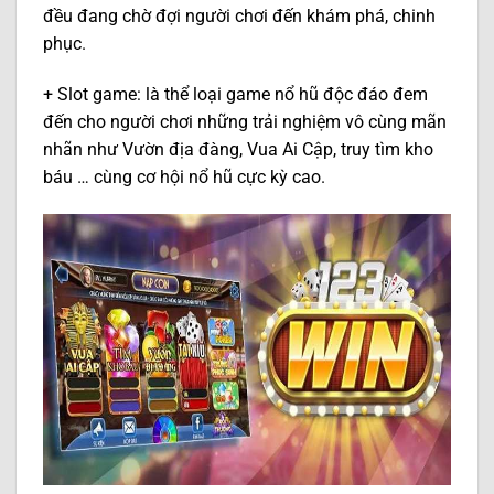
đều đang chờ đợi người chơi đến khám phá, chinh
phục.
+ Slot game: là thể loại game nổ hũ độc đáo đem
đến cho người chơi những trải nghiệm vô cùng mãn
nhãn như Vườn địa đàng, Vua Ai Cập, truy tìm kho
báu … cùng cơ hội nổ hũ cực kỳ cao.