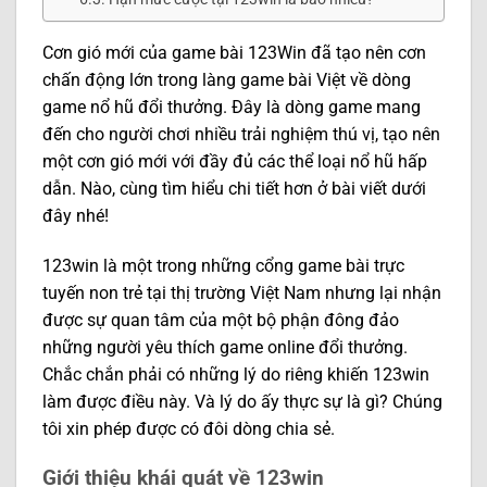
Cơn gió mới của game bài 123Win đã tạo nên cơn
chấn động lớn trong làng game bài Việt về dòng
game nổ hũ đổi thưởng. Đây là dòng game mang
đến cho người chơi nhiều trải nghiệm thú vị, tạo nên
một cơn gió mới với đầy đủ các thể loại nổ hũ hấp
dẫn. Nào, cùng tìm hiểu chi tiết hơn ở bài viết dưới
đây nhé!
123win là một trong những cổng game bài trực
tuyến non trẻ tại thị trường Việt Nam nhưng lại nhận
được sự quan tâm của một bộ phận đông đảo
những người yêu thích game online đổi thưởng.
Chắc chắn phải có những lý do riêng khiến 123win
làm được điều này. Và lý do ấy thực sự là gì? Chúng
tôi xin phép được có đôi dòng chia sẻ.
Giới thiệu khái quát về 123win