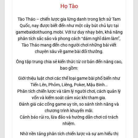
Họ Tào
Tào Tháo – chiến lược gia lừng danh trong lịch sử Tam
Quốc, nay được biết đến như một cây bút chủ lực tại
gamebaidoithuong.mobi. Với tư duy nhạy bén, khả năng
phân tích sắc sảo và phong cách “dám nghĩ dám làm”,
Tào Tháo mang đến cho người chơi những bài viết
chuyên sâu về game bài đổi thưởng.
Ông tập trung chia sẻ kiến thức từ cơ bản đến nâng cao,
bao gồm:
Giới thiệu luật chơi các thể loại game bài phổ biến như
Tiến Lên, Phỏm, Liêng, Poker, Mậu Binh…
Phân tích chiến lược và tâm lý người chơi, cách quản lý
vốn và kiểm soát cảm xúc khi tham gia.
Đánh giá các cổng game uy tín, so sánh tính năng và
chương trình khuyến mãi.
Cảnh báo rủi ro, lừa đảo và hướng dẫn chơi có trách
nhiệm.
Nhờ nền tảng phân tích chiến lược và sự am hiểu thị