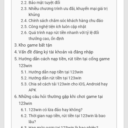
Bảo mật tuyệt đối
Nhiều chương trình ưu đãi, khuyến mại giá trị
khủng
Chính sách chăm sóc khách hàng chu đáo
Công nghệ tiện ích luôn cập nhật
Quá trình nạp rút tiền nhanh với tỷ lệ đổi
thưởng cao, ổn định
Kho game bất tận
Vấn đề đăng ký tài khoản và đăng nhập
Hướng dẫn cách nạp tiền, rút tiền tại cổng game
123win
Hướng dẫn nạp tiền tại 123win
Hướng dẫn rút tiền tại 123win
Chia sẻ cách tải 123win cho iOS, Android hay
APK
Những câu hỏi thường gặp khi chơi game tại
123win
123win có lừa đảo hay không?
Thời gian nạp tiền, rút tiền tại 123win là bao
lâu?
Hạn mức cược tại 123win là bao nhiêu?