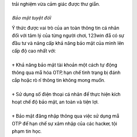
trải nghiệm vừa cảm giác được thư giãn.
Bảo mật tuyệt đối
Ý thức được vai trò của an toàn thông tin cá nhân
đối với tâm lý của từng người chơi, 123win đã có sự
đầu tư và nâng cấp khả năng bảo mật của mình lên
cấp độ cao nhất với:
+ Khả năng bảo mật tài khoản một cách tự động
thông qua mã hóa OTP, hạn chế tình trạng bị đánh
cắp hoặc rò rỉ thông tin không mong muốn.
+ Sử dụng số điện thoại cá nhân để thực hiện kích
hoạt chế độ bảo mật, an toàn và tiện lợi.
+ Bảo mật đăng nhập thông qua việc sử dụng mã
OTP để hạn chế sự xâm nhập của các hacker, tội
phạm tin học.