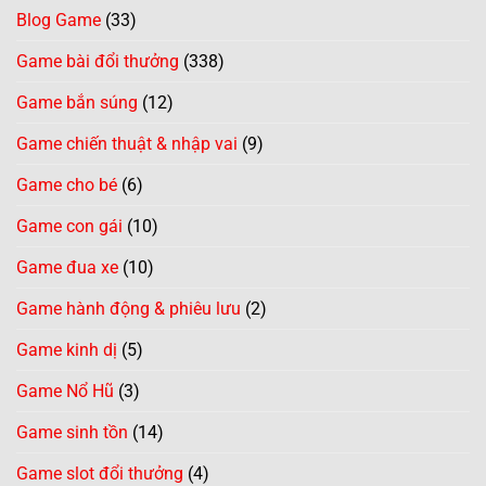
Blog Game
(33)
Game bài đổi thưởng
(338)
Game bắn súng
(12)
Game chiến thuật & nhập vai
(9)
Game cho bé
(6)
Game con gái
(10)
Game đua xe
(10)
Game hành động & phiêu lưu
(2)
Game kinh dị
(5)
Game Nổ Hũ
(3)
Game sinh tồn
(14)
Game slot đổi thưởng
(4)