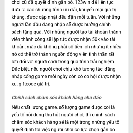
chơi cũ đã quyết định gắn bó, 123win đã liên tục
đưa ra các chương trình ưu đãi, khuyến mại giá trị
khủng, được cập nhật đều đặn mỗi tuần. Với những
người lần đầu đăng nhập sẽ được hưởng chính
sách tặng quà. Với những người tạo tài khoản thành
viên thành công sẽ lập tức được nhận 50k vào tài
khoản, mặc dù không phải số tiền lớn nhưng ít nhiều
nó có thể trở thành nguồn động viên tinh thần rất
lớn đối với người chơi trong quá trình trải nghiệm.
Đặc biệt, nếu người chơi chịu khó tương tác, đăng
nhập cổng game mỗi ngày còn có cơ hội được nhận
xu, giftcode giá trị.
Chính sách chăm sóc khách hàng chu đáo
Nếu chất lượng game, số lượng game được coi là
yếu tố nội dung thu hút người chơi, thì chính sách
chăm sóc khách hàng sẽ là một trong những yếu tố
quyết định tới việc người chơi có lựa chọn gắn bó