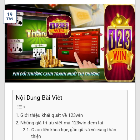
19
Th9
Nội Dung Bài Viết
Giới thiệu khái quát về 123win
Những giá trị ưu việt mà 123win đem lại
Giao diện khoa học, gần gũi và vô cùng thân
thiện