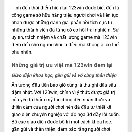
Tính đến thời điểm hiện tại 123win được biết đến là
cồng game sở hữu hàng triệu người chơi và liên tục
nhận được những đánh giá, phản hồi tích cực từ
những thành viên đã từng có cơ hội trải nghiệm. Sự
uy tín, trách nhiệm và chất lượng game mà 123win
đem đến cho người chơi là điều mà không ai có thể
phủ nhận.
Những giá trị ưu việt mà 123win đem lại
Giao diện khoa học, gần gũi và vô cùng thân thiện
Ấn tượng đầu tiên bao giờ cũng là thứ ghi dấu sâu
đậm nhật. Với 123win, chính vì ý thức được giá trị
của yếu tố thẩm mỹ tác động đến nhận thức và
thiện cảm của người chơi nên đã đầu tư thiết kế
giao diện chuyên nghiệp với đồ họa 3d đầy lôi cuốn.
Bố cục giao diện được bố trí một cách khoa học,
gần gũi và thân thiện, đảm bảo rằng người chơi