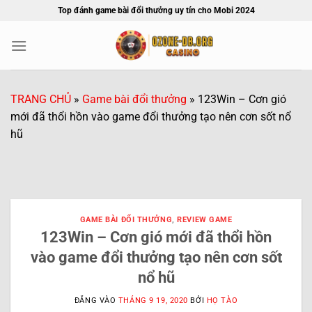
Bỏ
Top đánh game bài đổi thưởng uy tín cho Mobi 2024
qua
nội
dung
TRANG CHỦ
»
Game bài đổi thưởng
»
123Win – Cơn gió
mới đã thổi hồn vào game đổi thưởng tạo nên cơn sốt nổ
hũ
GAME BÀI ĐỔI THƯỞNG
,
REVIEW GAME
123Win – Cơn gió mới đã thổi hồn
vào game đổi thưởng tạo nên cơn sốt
nổ hũ
ĐĂNG VÀO
THÁNG 9 19, 2020
BỞI
HỌ TÀO