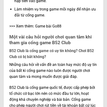
nạp tiền vào game.
Làm nhiệm vụ trong game mỗi ngày để nhận ưu
đãi từ cổng game.
>>> Xem thêm: Game bài Go88
Một vài câu hỏi người chơi quan tâm khi
tham gia cổng game
B52
Club
B52
Club là cổng game có uy tín không? Chơi
B52
Club có bị bắt không?
Những câu hỏi về vấn đề an toàn hay mức độ uy tín
của bất kì cổng game nào luôn được người chơi
quan tâm và mong muốn được giải đáp.
B52 Club là cổng game quốc tế, được cấp phép bởi
tổ chức cờ bạc lớn nên có mức đầu tư lớn, hoạt
động khá chuyên nghiệp và bài bản. Cổng game
cho phép người chơi rút tiền về tài khoản bất cứ lúc