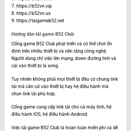
7. https://b52vn.vip
8. https://b52vn.us
9. https://taigameb52.net
Hướng dẫn tải game B52
Club
Cổng game B52 Club phát triển và có thể chơi ổn
định trên nhiều thiết bị và nền tảng công nghệ.
Người dùng chỉ việc lên mạng, down đường linh và
cài vào thiết bị là xong.
Tuy nhiên không phải mọi thiết bị đều có chung link
tải mà căn cứ vào thiết bị hay hệ điều hành mà
chọn link tải phù hợp.
Cổng game cung cấp link tải cho cả máy tính, hệ
điều hành IOS, hệ điều hành Android.
Việc tải game B52 Club là hoàn toàn miễn phí và dễ