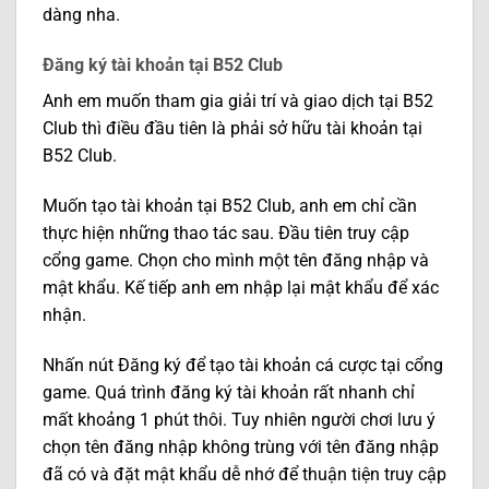
dàng nha.
Đăng ký tài khoản tại B52
Club
Anh em muốn tham gia giải trí và giao dịch tại B52
Club thì điều đầu tiên là phải sở hữu tài khoản tại
B52 Club.
Muốn tạo tài khoản tại B52 Club, anh em chỉ cần
thực hiện những thao tác sau. Đầu tiên truy cập
cổng game. Chọn cho mình một tên đăng nhập và
mật khẩu. Kế tiếp anh em nhập lại mật khẩu để xác
nhận.
Nhấn nút Đăng ký để tạo tài khoản cá cược tại cổng
game. Quá trình đăng ký tài khoản rất nhanh chỉ
mất khoảng 1 phút thôi. Tuy nhiên người chơi lưu ý
chọn tên đăng nhập không trùng với tên đăng nhập
đã có và đặt mật khẩu dễ nhớ để thuận tiện truy cập