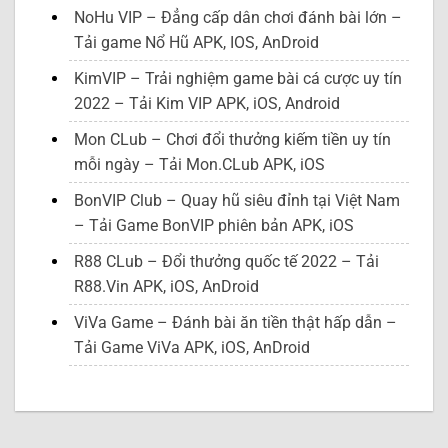
NoHu VIP – Đẳng cấp dân chơi đánh bài lớn –
Tải game Nổ Hũ APK, IOS, AnDroid
KimVIP – Trải nghiệm game bài cá cược uy tín
2022 – Tải Kim VIP APK, iOS, Android
Mon CLub – Chơi đổi thưởng kiếm tiền uy tín
mỗi ngày – Tải Mon.CLub APK, iOS
BonVIP Club – Quay hũ siêu đỉnh tại Việt Nam
– Tải Game BonVIP phiên bản APK, iOS
R88 CLub – Đổi thưởng quốc tế 2022 – Tải
R88.Vin APK, iOS, AnDroid
ViVa Game – Đánh bài ăn tiền thật hấp dẫn –
Tải Game ViVa APK, iOS, AnDroid