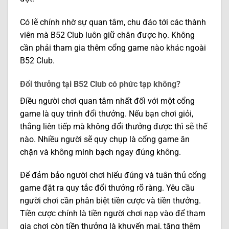
Có lẽ chính nhờ sự quan tâm, chu đáo tới các thành
viên mà B52 Club luôn giữ chân được họ. Không
cần phải tham gia thêm cổng game nào khác ngoài
B52 Club.
Đổi thưởng tại
B52
Club có phức tạp không?
Điều người chơi quan tâm nhất đối với một cổng
game là quy trình đổi thưởng. Nếu bạn chơi giỏi,
thắng liên tiếp mà không đổi thưởng được thì sẽ thế
nào. Nhiều người sẽ quy chụp là cổng game ăn
chặn và không minh bạch ngay đúng không.
Để đảm bảo người chơi hiểu đúng và tuân thủ cổng
game đặt ra quy tắc đổi thưởng rõ ràng. Yêu cầu
người chơi cần phân biệt tiền cược và tiền thưởng.
Tiền cược chính là tiền người chơi nạp vào để tham
gia chơi còn tiền thưởng là khuyến mại, tặng thêm