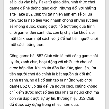
sẽ bị dụ vào bẫy. Fake từ giao diện, hình thức chơi
game để hệ thống giao dịch. Nhưng đối với những
site Fake B52 Club thì tất nhiên anh em sẽ bị lừa
tiền, tức là nạp tiền vào nhanh chóng nhưng rút tiền
sẽ không được, không được hỗ trợ trong quá trình
chơi game. Bên cạnh đó, còn bị chặn tài khoản, bị
mất tài khoản một cách vô lý để hút tiền người chơi
một cách trắng trợn.
Cổng game bài B52 Club vẫn là một cổng game bài
uy tín, xanh chín, hoạt động với nhiều trò chơi cá
cược hấp dẫn. Khi có tin đồn lừa đảo, gian lận, lừa
tiền người chơi đó chính là bắt nguồn từ đối thủ
cạnh tranh, họ đã cố tình tạo ra những web chơi
game B52 Club giả để lừa người chơi, chúng không
chỉ kiếm được một số tiền kha khá từ người chơi mà
còn vùi dập được sự uy tín, thương hiệu B52 Club
đã được xây dựng trong nhiều năm qua.