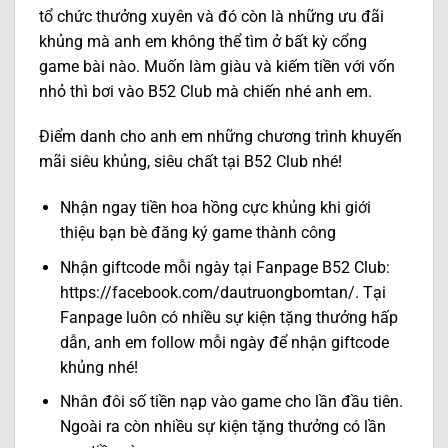
tổ chức thưởng xuyên và đó còn là những ưu đãi
khủng mà anh em không thể tìm ở bất kỳ cổng
game bài nào. Muốn làm giàu và kiếm tiền với vốn
nhỏ thì bơi vào B52 Club mà chiến nhé anh em.
Điểm danh cho anh em những chương trình khuyến
mãi siêu khủng, siêu chất tại B52 Club nhé!
Nhận ngay tiền hoa hồng cực khủng khi giới
thiệu bạn bè đăng ký game thành công
Nhận giftcode mỗi ngày tại Fanpage B52 Club:
https://facebook.com/dautruongbomtan/. Tại
Fanpage luôn có nhiều sự kiện tặng thưởng hấp
dẫn, anh em follow mỗi ngày để nhận giftcode
khủng nhé!
Nhân đôi số tiền nạp vào game cho lần đầu tiên.
Ngoài ra còn nhiều sự kiện tặng thưởng có lần