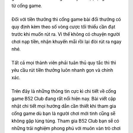
từ cổng game.
Đối với tiền thưởng thì cổng game bài đổi thưởng có
quy định kèm theo số vòng cược tối thiểu cần đạt
trước khi muốn rút ra. Vì thế không có chuyện người
chơi nạp tiền, nhận khuyến mãi rồi lại đòi rút ra ngay
nhé.
Tất cả mọi thành viên phải tuân thủ quy tắc thì thì
yêu cầu rút tiền thưởng luôn nhanh gọn và chính
xác.
Trên đây là những thông tin cực kì chi tiết về cổng
game B52 Club đang rất nổi hiện nay. Bài viết cập
nhật chi tiết mọi hướng dẫn cần thiết khi tham gia
cổng game dù bạn là người chơi mới tinh cũng sẽ
không gặp lúng túng. Tham gia B52 Club bạn sẽ có
những trải nghiệm phong phú với muôn vàn trò chơi