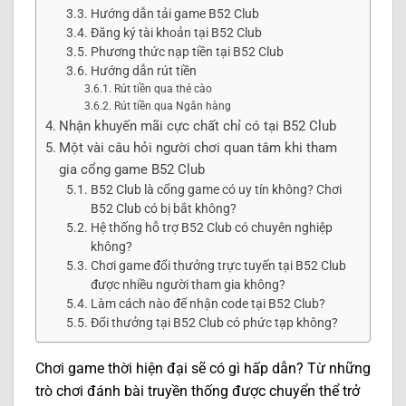
Hướng dẫn tải game B52 Club
Đăng ký tài khoản tại B52 Club
Phương thức nạp tiền tại B52 Club
Hướng dẫn rút tiền
Rút tiền qua thẻ cào
Rút tiền qua Ngân hàng
Nhận khuyến mãi cực chất chỉ có tại B52 Club
Một vài câu hỏi người chơi quan tâm khi tham
gia cổng game B52 Club
B52 Club là cổng game có uy tín không? Chơi
B52 Club có bị bắt không?
Hệ thống hỗ trợ B52 Club có chuyên nghiệp
không?
Chơi game đổi thưởng trực tuyến tại B52 Club
được nhiều người tham gia không?
Làm cách nào để nhận code tại B52 Club?
Đổi thưởng tại B52 Club có phức tạp không?
Chơi game thời hiện đại sẽ có gì hấp dẫn? Từ những
trò chơi đánh bài truyền thống được chuyển thể trở