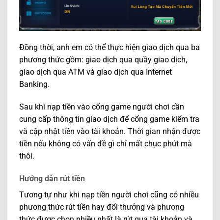
Đồng thời, anh em có thể thực hiện giao dịch qua ba
phương thức gồm: giao dịch qua quầy giao dịch,
giao dịch qua ATM và giao dịch qua Internet
Banking.
Sau khi nạp tiền vào cổng game người chơi cần
cung cấp thông tin giao dịch để cổng game kiểm tra
và cập nhật tiền vào tài khoản. Thời gian nhận được
tiền nếu không có vấn đề gì chỉ mất chục phút mà
thôi.
Hướng dẫn rút tiền
Tương tự như khi nạp tiền người chơi cũng có nhiều
phương thức rút tiền hay đổi thưởng và phương
thức được chọn nhiều nhất là rút qua tài khoản và