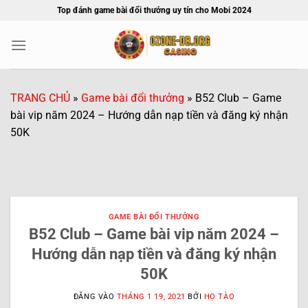
Bỏ
Top đánh game bài đổi thưởng uy tín cho Mobi 2024
qua
nội
dung
TRANG CHỦ
»
Game bài đổi thưởng
»
B52 Club – Game
bài vip năm 2024 – Hướng dẫn nạp tiền và đăng ký nhận
50K
GAME BÀI ĐỔI THƯỞNG
B52 Club – Game bài vip năm 2024 –
Hướng dẫn nạp tiền và đăng ký nhận
50K
ĐĂNG VÀO
THÁNG 1 19, 2021
BỞI
HỌ TÀO