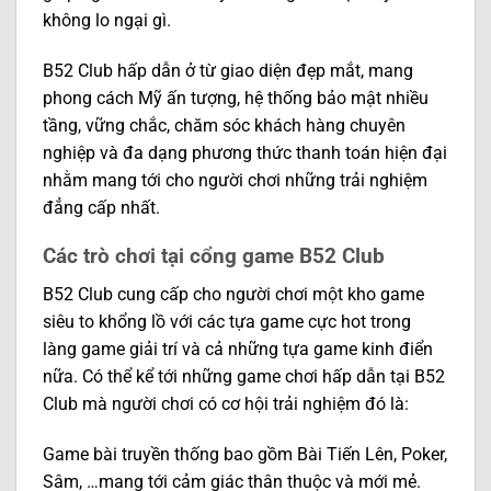
không lo ngại gì.
B52 Club hấp dẫn ở từ giao diện đẹp mắt, mang
phong cách Mỹ ấn tượng, hệ thống bảo mật nhiều
tầng, vững chắc, chăm sóc khách hàng chuyên
nghiệp và đa dạng phương thức thanh toán hiện đại
nhằm mang tới cho người chơi những trải nghiệm
đẳng cấp nhất.
Các trò chơi tại cổng game
B52 Club
B52 Club cung cấp cho người chơi một kho game
siêu to khổng lồ với các tựa game cực hot trong
làng game giải trí và cả những tựa game kinh điển
nữa. Có thể kể tới những game chơi hấp dẫn tại B52
Club mà người chơi có cơ hội trải nghiệm đó là:
Game bài truyền thống bao gồm Bài Tiến Lên, Poker,
Sâm, …mang tới cảm giác thân thuộc và mới mẻ.