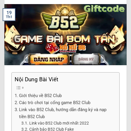
19
Th1
Nội Dung Bài Viết
Giới thiệu về B52 Club
Các trò chơi tại cổng game B52 Club
Link vào B52 Club, hướng dẫn đăng ký và nạp
tiền B52 Club
Link vào B52 Club mới nhất 2022
Cảnh bảo B52 Club Fake