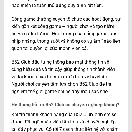
nào miễn là tuân thủ đúng quy định rút tiền.
Cổng game thường xuyên tổ chức các hoạt động, sự
kiến gắn kết cổng game – người chơi và tạo niềm
tin và sự tin tưởng. Hoạt động của cổng game luôn
nhịp nhàng, thông suốt và không có vụ ầm ĩ nào liên
quan tới quyền lợi của thành viên cả.
B52 Club đầu tư hệ thống bảo mật thông tin vô
cùng hiệu quả và tin cậy giúp thông tin thành viên
và tài khoản của họ nữa được bảo vệ tuyệt đối.
Người chơi cứ yên tâm lựa chọn B52 Club để trải
nghiệm thế giới game online đầy màu sắc nhé.
Hệ thống hỗ trợ B52
Club
có chuyên nghiệp không?
Khi trở thành khách hàng của B52 Club, anh em sẽ
được đội ngũ nhân viên tận tình và chuyên nghiệp
tại đây phục vụ. Có tới 7 cách thức liên hệ với chăm