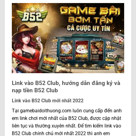
Link vào B52 Club, hướng dẫn đăng ký và
nạp tiền B52 Club
Link vào B52 Club mới nhất 2022
Tại gamebaidoithuong.com luôn cung cấp đến anh
em link chơi mới nhất của B52 Club, được cập nhật
liên tục và thường xuyên nhất. Để tìm kiếm link vào
B52 Club chính chủ mới nhất 2022 thì anh em