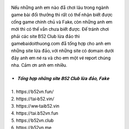
Nếu những anh em nào đã chơi lâu trong ngành
game bài đổi thưởng thì rất có thể nhận biết được
cổng game chính chủ và Fake, còn những anh em
mới thì có thể vẫn chưa biết được. Để tránh chơi
phải các site B52 Club lừa đảo thì
gamebaidoithuong.com đã tổng hợp cho anh em
những site lừa đảo, với những site có domain dưới
đây anh em né ra và cho em một vé report chúng
nha. Cảm ơn anh em nhiều.
Tổng hợp những site B52 Club lừa đảo, Fake
1. https://b52vn.fun/
2. https://tai-b52.vin/
3. https://ww-taib52.vin
4. https://tai.b52vn.fun
5. https://b52vn.club
6. https://b52vn.me