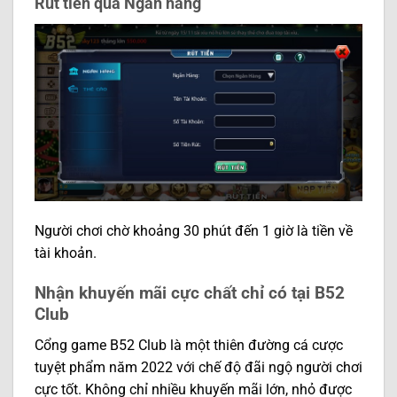
Rút tiền qua Ngân hàng
Người chơi chờ khoảng 30 phút đến 1 giờ là tiền về
tài khoản.
Nhận khuyến mãi cực chất chỉ có tại B52
Club
Cổng game B52 Club là một thiên đường cá cược
tuyệt phẩm năm 2022 với chế độ đãi ngộ người chơi
cực tốt. Không chỉ nhiều khuyến mãi lớn, nhỏ được