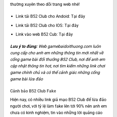
thường xuyên theo dõi trang web nhé!
Link tải B52 Club cho Andoid: Tại đây
Link tải B52 Club cho IOS: Tại đây
Link vào web B52 Cub: Tại đây
Lưu ý to đùng:
Web gamebaidoithuong.com luôn
cung cấp cho anh em những thông tin mới nhất về
cổng game bài đổi thưởng B52 Club, nơi để anh em
cập nhật thông tin hot, nơi tìm kiếm những link chơi
game chính chủ và có thể cảnh giác những cổng
game bài lừa đảo
Cảnh bảo B52 Club Fake
Hiện nay, có nhiều link giả mạo B52 Club để lừa đảo
người chơi, với tỷ lệ làm fake lên tới 90% nên anh em
chưa có kinh nghiệm, tin vào những lời quảng cáo