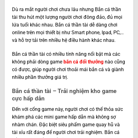
Dù ra mắt người chơi chưa lâu nhưng Bắn cá thần
tài thu hút một lượng người chơi đông đảo, đủ mọi
lứa tuổi khác nhau. Bắn cá thần tài dễ dàng chơi
online trên mọi thiết bị như Smart phone, Ipad, PC,…
và hỗ trợ tải trên nhiều hệ điều hành khác nhau.
Bắn cá thần tài có nhiều tính năng nổi bật mà các
không phải dòng game
bắn cá đổi thưởng
nào cũng
có được, giúp người chơi thoải mái bắn cá và giành
nhiều phần thưởng giá trị.
Bắn cá thần tài – Trải nghiệm kho game
cực hấp dẫn
Đến với cổng game này, người chơi có thể thỏa sức
khám phá các mini game hấp dẫn mà không sợ
nhàm chán. Đặc biệt siêu phẩm game quay hũ và
tài xỉu rất đáng để người chơi trải nghiệm. Bắn cá