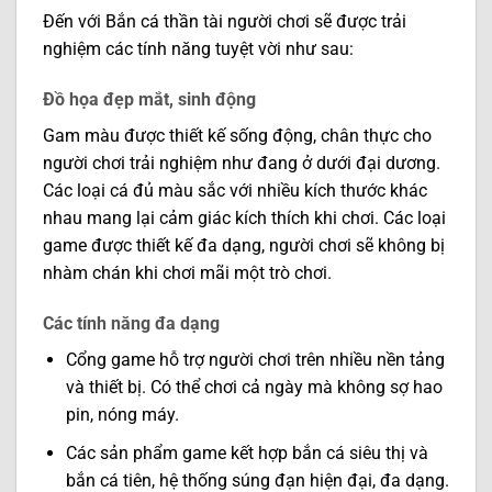
Đến với Bắn cá thần tài người chơi sẽ được trải
nghiệm các tính năng tuyệt vời như sau:
Đồ họa đẹp mắt, sinh động
Gam màu được thiết kế sống động, chân thực cho
người chơi trải nghiệm như đang ở dưới đại dương.
Các loại cá đủ màu sắc với nhiều kích thước khác
nhau mang lại cảm giác kích thích khi chơi. Các loại
game được thiết kế đa dạng, người chơi sẽ không bị
nhàm chán khi chơi mãi một trò chơi.
Các tính năng đa dạng
Cổng game hỗ trợ người chơi trên nhiều nền tảng
và thiết bị. Có thể chơi cả ngày mà không sợ hao
pin, nóng máy.
Các sản phẩm game kết hợp bắn cá siêu thị và
bắn cá tiên, hệ thống súng đạn hiện đại, đa dạng.