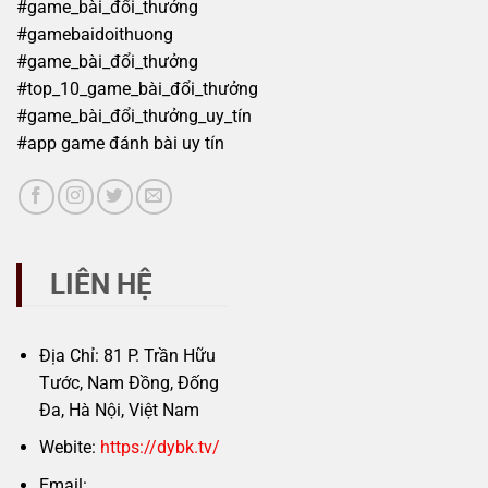
#game_bài_đổi_thưởng
#gamebaidoithuong
#game_bài_đổi_thưởng
#top_10_game_bài_đổi_thưởng
#game_bài_đổi_thưởng_uy_tín
#app game đánh bài uy tín
LIÊN HỆ
Địa Chỉ: 81 P. Trần Hữu
Tước, Nam Đồng, Đống
Đa, Hà Nội, Việt Nam
Webite:
https://dybk.tv/
Email: