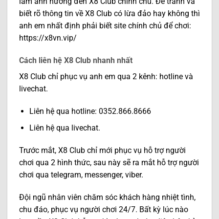
làm ảnh hướng đến X8 Club chính chủ. Để tránh và
biết rõ thông tin về X8 Club có lừa đảo hay không thì
anh em nhất định phải biết site chính chủ để chơi:
https://x8vn.vip/
Cách liên hệ X8 Club nhanh nhất
X8 Club chỉ phục vụ anh em qua 2 kênh: hotline và
livechat.
Liên hệ qua hotline: 0352.866.8666
Liên hệ qua livechat.
Trước mắt, X8 Club chỉ mới phục vụ hỗ trợ người
chơi qua 2 hình thức, sau này sẽ ra mắt hỗ trợ người
chơi qua telegram, messenger, viber.
Đội ngũ nhân viên chăm sóc khách hàng nhiệt tình,
chu đáo, phục vụ người chơi 24/7. Bất kỳ lúc nào