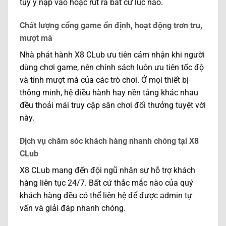
tùy ý nạp vào hoặc rút ra bất cứ lúc nào.
Chất lượng cổng game ổn định, hoạt động trơn tru,
mượt mà
Nhà phát hành X8 CLub ưu tiên cảm nhận khi người
dùng chơi game, nên chính sách luôn ưu tiên tốc độ
và tính mượt mà của các trò chơi. Ở mọi thiết bị
thông minh, hệ điều hành hay nền tảng khác nhau
đều thoải mái truy cập sân chơi đổi thưởng tuyệt vời
này.
Dịch vụ chăm sóc khách hàng nhanh chóng tại X8
CLub
X8 CLub mang đến đội ngũ nhân sự hỗ trợ khách
hàng liên tục 24/7. Bất cứ thắc mắc nào của quý
khách hàng đều có thể liên hệ để được admin tự
vấn và giải đáp nhanh chóng.