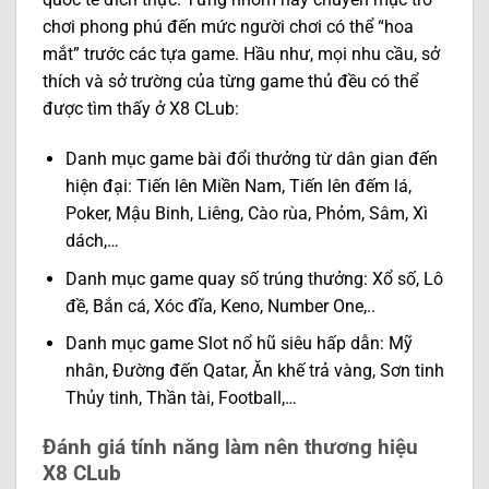
chơi phong phú đến mức người chơi có thể “hoa
mắt” trước các tựa game. Hầu như, mọi nhu cầu, sở
thích và sở trường của từng game thủ đều có thể
được tìm thấy ở X8 CLub:
Danh mục game bài đổi thưởng từ dân gian đến
hiện đại: Tiến lên Miền Nam, Tiến lên đếm lá,
Poker, Mậu Binh, Liêng, Cào rùa, Phỏm, Sâm, Xì
dách,…
Danh mục game quay số trúng thưởng: Xổ số, Lô
đề, Bắn cá, Xóc đĩa, Keno, Number One,..
Danh mục game Slot nổ hũ siêu hấp dẫn: Mỹ
nhân, Đường đến Qatar, Ăn khế trả vàng, Sơn tinh
Thủy tinh, Thần tài, Football,…
Đánh giá tính năng làm nên thương hiệu
X8 CLub