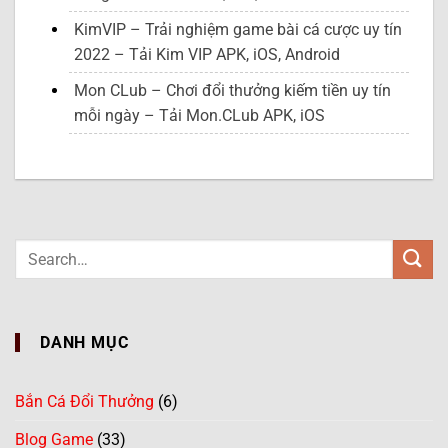
KimVIP – Trải nghiệm game bài cá cược uy tín
2022 – Tải Kim VIP APK, iOS, Android
Mon CLub – Chơi đổi thưởng kiếm tiền uy tín
mỗi ngày – Tải Mon.CLub APK, iOS
DANH MỤC
Bắn Cá Đổi Thưởng
(6)
Blog Game
(33)