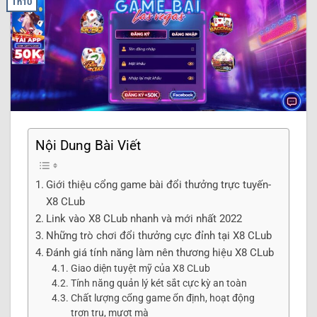
Th10
Nội Dung Bài Viết
Giới thiệu cổng game bài đổi thưởng trực tuyến-
X8 CLub
Link vào X8 CLub nhanh và mới nhất 2022
Những trò chơi đổi thưởng cực đỉnh tại X8 CLub
Đánh giá tính năng làm nên thương hiệu X8 CLub
Giao diện tuyệt mỹ của X8 CLub
Tính năng quản lý két sắt cực kỳ an toàn
Chất lượng cổng game ổn định, hoạt động
trơn tru, mượt mà