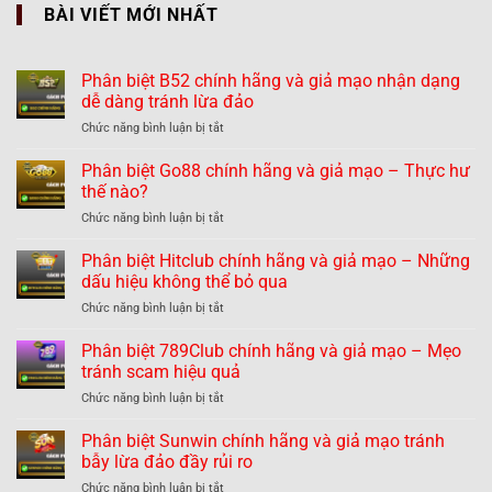
BÀI VIẾT MỚI NHẤT
Phân biệt B52 chính hãng và giả mạo nhận dạng
dễ dàng tránh lừa đảo
ở
Chức năng bình luận bị tắt
Phân
biệt
Phân biệt Go88 chính hãng và giả mạo – Thực hư
B52
thế nào?
chính
ở
Chức năng bình luận bị tắt
hãng
Phân
và
biệt
Phân biệt Hitclub chính hãng và giả mạo – Những
giả
Go88
mạo
dấu hiệu không thể bỏ qua
chính
nhận
ở
Chức năng bình luận bị tắt
hãng
dạng
Phân
và
dễ
biệt
Phân biệt 789Club chính hãng và giả mạo – Mẹo
giả
dàng
Hitclub
mạo
tránh scam hiệu quả
tránh
chính
–
lừa
ở
Chức năng bình luận bị tắt
hãng
Thực
đảo
Phân
và
hư
biệt
Phân biệt Sunwin chính hãng và giả mạo tránh
giả
thế
789Club
mạo
bẫy lừa đảo đầy rủi ro
nào?
chính
–
ở
Chức năng bình luận bị tắt
hãng