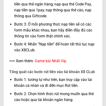
tiền qua thẻ ngân hàng, nạp qua thẻ Code Pay,
nạp tiền qua 1pay, nạp thông qua thẻ cào, nạp
thông qua Giftcode.
Bước 3: Ở mỗi phương thức nạp tiền sẽ có các
form mẫu khác nhau, bạn hãy điền đầy đủ các
thông tin vào form thật chính xác.
Bước 4: Nhấn “Nạp tiền” để hoàn tất thủ tục nạp
vào X8CLub.
>>> Xem thêm:
Game bài Nhất Vip
Tổng quát các bước rút tiền vào tài khoản X8 CLub
Bước 1: tương tự như trên, bạn truy cập vào tài
khoản cá nhân và đi đến mục Rút tiền.
Bước 2: Chọn hình thức rút mong muốn qua thẻ
cào hoặc qua tài khoản ngân hàng.