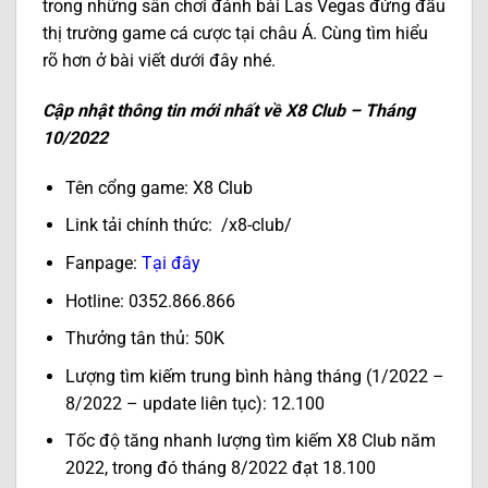
trong những sân chơi đánh bài Las Vegas đứng đầu
thị trường game cá cược tại châu Á. Cùng tìm hiểu
rõ hơn ở bài viết dưới đây nhé.
Cập nhật thông tin mới nhất về X8 Club – Tháng
10/2022
Tên cổng game: X8 Club
Link tải chính thức: /x8-club/
Fanpage:
Tại đây
Hotline: 0352.866.866
Thưởng tân thủ: 50K
Lượng tìm kiếm trung bình hàng tháng (1/2022 –
8/2022 – update liên tục): 12.100
Tốc độ tăng nhanh lượng tìm kiếm X8 Club năm
2022, trong đó tháng 8/2022 đạt 18.100