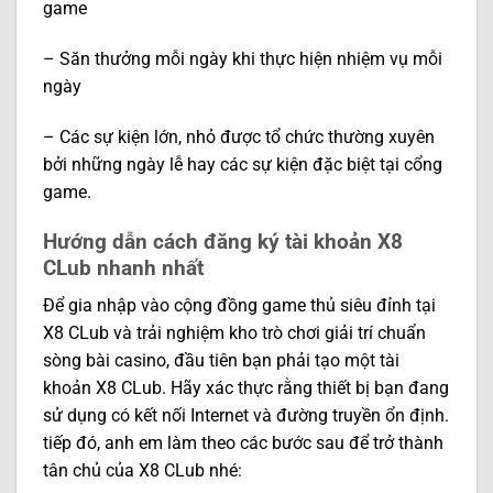
game
– Săn thưởng mỗi ngày khi thực hiện nhiệm vụ mỗi
ngày
– Các sự kiện lớn, nhỏ được tổ chức thường xuyên
bởi những ngày lễ hay các sự kiện đặc biệt tại cổng
game.
Hướng dẫn cách đăng ký tài khoản X8
CLub nhanh nhất
Để gia nhập vào cộng đồng game thủ siêu đỉnh tại
X8 CLub và trải nghiệm kho trò chơi giải trí chuẩn
sòng bài casino, đầu tiên bạn phải tạo một tài
khoản X8 CLub. Hãy xác thực rằng thiết bị bạn đang
sử dụng có kết nối Internet và đường truyền ổn định.
tiếp đó, anh em làm theo các bước sau để trở thành
tân chủ của X8 CLub nhé: