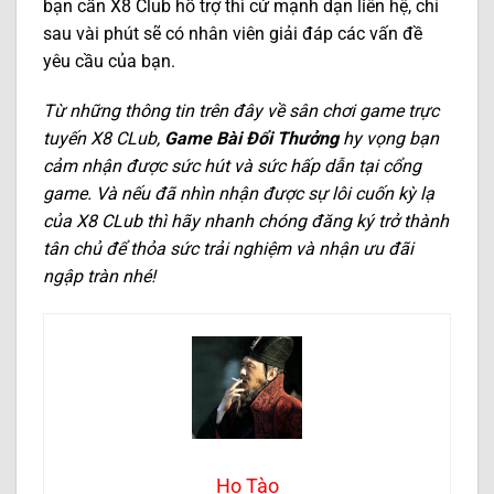
bạn cần X8 Club hỗ trợ thì cứ mạnh dạn liên hệ, chỉ
sau vài phút sẽ có nhân viên giải đáp các vấn đề
yêu cầu của bạn.
Từ những thông tin trên đây về sân chơi game trực
tuyến X8 CLub,
Game Bài Đổi Thưởng
hy vọng bạn
cảm nhận được sức hút và sức hấp dẫn tại cổng
game. Và nếu đã nhìn nhận được sự lôi cuốn kỳ lạ
của X8 CLub thì hãy nhanh chóng đăng ký trở thành
tân chủ để thỏa sức trải nghiệm và nhận ưu đãi
ngập tràn nhé!
Họ Tào