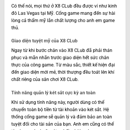
Có thể nói, mọi thứ ở X8 CLub đều được ví như kinh
đô Las Vegas tại Mỹ. Cổng game mang đến sự hài
lòng cả thẩm mỹ lẫn chất lượng cho anh em game
thủ.
Giao diện tuyệt mỹ của X8 CLub
Ngay từ khi bước chân vào X8 CLub đã phải thán
phục và mãn nhãn trước giao diện hết sức chân
thực của công game. Từ màu sắc, thiết kế hiện đại
đến giao diện mới mẻ, thời thượng đều toát lên khí
chất riêng của sân chơi X8 CLub.
Tính năng quản lý két sắt cực kỳ an toàn
Khi sử dụng tính năng này, người dùng có thể
chuyển toàn bộ tiền từ tài khoản vào két sắt. Hệ
thống cổng game sẽ quản lý và đảm bảo an toàn
tuyệt đối cho tài sản của bạn. Anh em cũng có thể