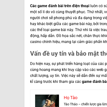
Các game đánh bài trên điện thoại
luôn có s
một số lí do vô cùng thuyết phục. Thứ nhất, 
người chơi sẽ phong phú và đa dạng trong việ
hay khác biệt giữa các game bài này, bởi tro
các thể loại game bài này. Thứ nhì là việc tra
động, hấp dẫn. Đồ họa sắc nét, chân thực kh
casino chính hiệu, mang lại cảm giác phấn kh
Vấn đề uy tín và bảo mật t
Do hiện nay, sự phát triển hàng loạt của các 
cùng hoang mang khi truy cập vào các web 
chất lượng, uy tín. Việc này sẽ dẫn đến sự mấ
kĩ càng trước khi tham gia các
game đánh bài
Họ Tào
Tào Tháo – chiến lược gia lừ