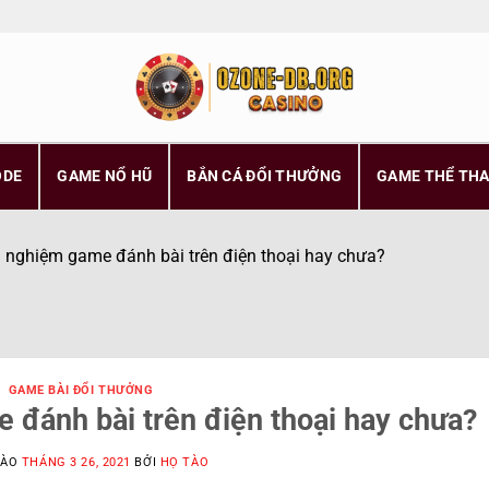
ODE
GAME NỔ HŨ
BẮN CÁ ĐỔI THƯỞNG
GAME THỂ TH
i nghiệm game đánh bài trên điện thoại hay chưa?
GAME BÀI ĐỔI THƯỞNG
 đánh bài trên điện thoại hay chưa?
VÀO
THÁNG 3 26, 2021
BỞI
HỌ TÀO