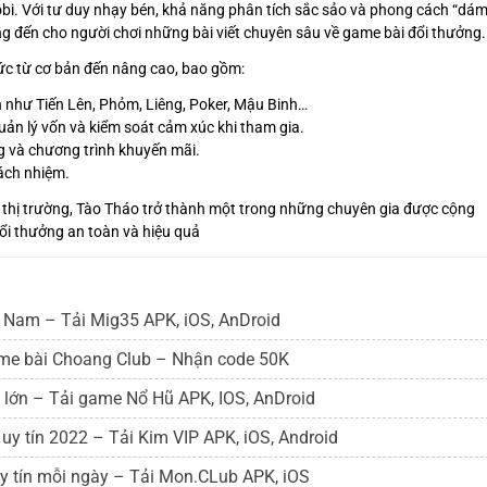
bi. Với tư duy nhạy bén, khả năng phân tích sắc sảo và phong cách “dá
g đến cho người chơi những bài viết chuyên sâu về game bài đổi thưởng.
hức từ cơ bản đến nâng cao, bao gồm:
iến như Tiến Lên, Phỏm, Liêng, Poker, Mậu Binh…
quản lý vốn và kiểm soát cảm xúc khi tham gia.
g và chương trình khuyến mãi.
rách nhiệm.
u thị trường, Tào Tháo trở thành một trong những chuyên gia được cộng
đổi thưởng an toàn và hiệu quả
ệt Nam – Tải Mig35 APK, iOS, AnDroid
ame bài Choang Club – Nhận code 50K
 lớn – Tải game Nổ Hũ APK, IOS, AnDroid
uy tín 2022 – Tải Kim VIP APK, iOS, Android
y tín mỗi ngày – Tải Mon.CLub APK, iOS