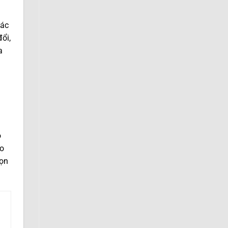
các
ổi,
a
ô
o
họn