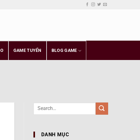
AO
GAME TUYỂN
BLOG GAME
DANH MỤC