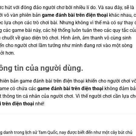
ức hút với đông đảo người chơ bởi nhiều lí do. Và sau đây, sẽ là
với vô vàn phiên bản
game đánh bài trên điện thoại
khác nhau, 
c lựa chọn các trò chơi bài. Nhưng không vì thế mà có sự thay đ
ng các game bài này, các hệ thống luôn tuân theo các quy tắc củ
u chuốt về giao diện trò chơi. Hình ảnh, âm thanh vô cùng sinh
iến cho người chơi lầm tưởng như mình đang rơi vào một sòng
ởi hơn.
hông tin của người dùng.
phiên bản game đánh bài trên điện thoại khiến cho người chơi v
game có chứa các
game đánh bài trên điện thoại
không đảm bả
t thông tin cá nhân của người chơi. Vì thế người chơi cần lựa c
 trên điện thoại
nhé!
ng danh trong lịch sử Tam Quốc, nay được biết đến như một cây bút chủ