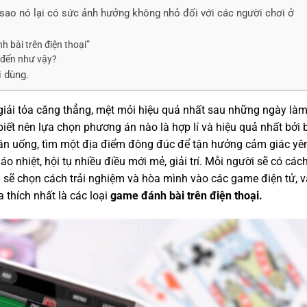
ì sao nó lại có sức ảnh hưởng không nhỏ đối với các người chơi ở
h bài trên điện thoại”
i đến như vậy?
i dùng.
iải tỏa căng thẳng, mệt mỏi hiệu quả nhất sau những ngày là
iết nên lựa chọn phương án nào là hợp lí và hiệu quả nhất bởi 
 ăn uống, tìm một địa điểm đông đúc để tận hưởng cảm giác yê
áo nhiệt, hội tụ nhiều điều mới mẻ, giải trí. Mỗi người sẽ có các
ôi sẽ chọn cách trải nghiệm và hòa mình vào các game điện tử, v
a thích nhất là các loại
game đánh bài trên điện thoại.