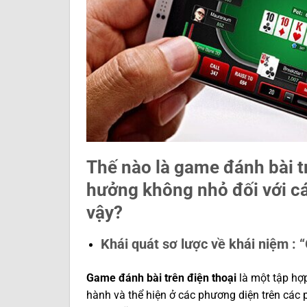
Thế nào là game đánh bài tr
hưởng không nhỏ đối với cá
vậy?
Khái quát sơ lược về khái niệm : 
Game đánh bài trên điện thoại
là một tập hợ
hành và thể hiện ở các phương diện trên các p