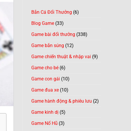
Bắn Cá Đổi Thưởng
(6)
Blog Game
(33)
Game bài đổi thưởng
(338)
Game bắn súng
(12)
Game chiến thuật & nhập vai
(9)
Game cho bé
(6)
Game con gái
(10)
Game đua xe
(10)
Game hành động & phiêu lưu
(2)
Game kinh dị
(5)
Game Nổ Hũ
(3)