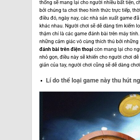
thống sẽ mang lại cho người nhiều bất tiện, 
bởi chúng ta chơi theo hình thức trực tiếp, t
điều đó, ngày nay, các nhà sản xuất game đ
khác nhau. Người chơi sẽ dễ dàng tìm kiếm l
thậm chí là các game đánh bài trên máy tính
những cảm giác vô cùng thích thú bởi những l
đánh bài trên điện thoại
còn mang lại cho ngườ
nhỏ gọn, điều này sẽ khiến cho người chơi dễ 
giản của tay, người chơi cũng sẽ dễ dàng ch
Lí do thể loại game này thu hút n