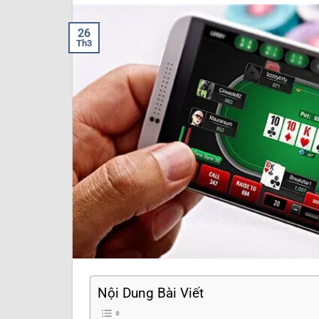
26
Th3
Nội Dung Bài Viết