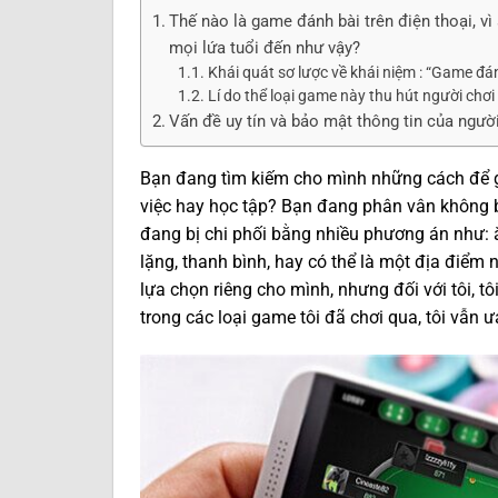
Thế nào là game đánh bài trên điện thoại, v
mọi lứa tuổi đến như vậy?
Khái quát sơ lược về khái niệm : “Game đán
Lí do thể loại game này thu hút người chơ
Vấn đề uy tín và bảo mật thông tin của ngườ
Bạn đang tìm kiếm cho mình những cách để g
việc hay học tập? Bạn đang phân vân không b
đang bị chi phối bằng nhiều phương án như:
lặng, thanh bình, hay có thể là một địa điểm n
lựa chọn riêng cho mình, nhưng đối với tôi, t
trong các loại game tôi đã chơi qua, tôi vẫn ư