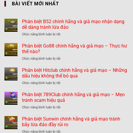
BÀI VIẾT MỚI NHẤT
Phân biệt B52 chính hãng và giả mạo nhận dạng
dễ dàng tránh lừa đảo
ở
Chức năng bình luận bị tắt
Phân
biệt
Phân biệt Go88 chính hãng và giả mạo – Thực hư
B52
thế nào?
chính
ở
Chức năng bình luận bị tắt
hãng
Phân
và
biệt
Phân biệt Hitclub chính hãng và giả mạo – Những
giả
Go88
mạo
dấu hiệu không thể bỏ qua
chính
nhận
ở
Chức năng bình luận bị tắt
hãng
dạng
Phân
và
dễ
biệt
Phân biệt 789Club chính hãng và giả mạo – Mẹo
giả
dàng
Hitclub
mạo
tránh scam hiệu quả
tránh
chính
–
lừa
ở
Chức năng bình luận bị tắt
hãng
Thực
đảo
Phân
và
hư
biệt
Phân biệt Sunwin chính hãng và giả mạo tránh
giả
thế
789Club
mạo
bẫy lừa đảo đầy rủi ro
nào?
chính
–
ở
Chức năng bình luận bị tắt
hãng