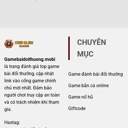
Những
Phân
và
dấu
biệt
giả
hiệu
Sunwin
mạo
không
chính
–
thể
hãng
Mẹo
bỏ
và
tránh
qua
giả
scam
mạo
hiệu
CHUYÊN
tránh
quả
bẫy
MỤC
lừa
đảo
Gamebaidoithuong.mobi
đầy
là trang đánh giá top game
rủi
ro
bài đổi thưởng, cập nhật
Game đánh bài đổi thưởng
link vào cổng game chính
Game bắn cá online
chủ mới nhất. Đảm bảo
người chơi truy cập an toàn
Game nổ hũ
và có trách nhiệm khi tham
Giftcode
gia.
Hastag: