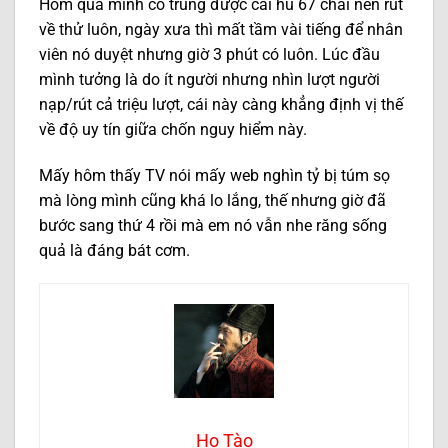
Hôm qua mình có trúng được cái hũ 67 chai nên rút
về thử luôn, ngày xưa thì mất tầm vài tiếng để nhân
viên nó duyệt nhưng giờ 3 phút có luôn. Lúc đầu
mình tưởng là do ít người nhưng nhìn lượt người
nạp/rút cả triệu lượt, cái này càng khẳng định vị thế
về độ uy tín giữa chốn nguy hiểm này.
Mấy hôm thấy TV nói mấy web nghìn tỷ bị túm sọ
mà lòng mình cũng khá lo lắng, thế nhưng giờ đã
bước sang thứ 4 rồi mà em nó vẫn nhe răng sống
quả là đáng bát cơm.
Họ Tào