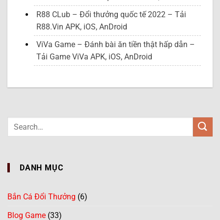
R88 CLub – Đổi thưởng quốc tế 2022 – Tải
R88.Vin APK, iOS, AnDroid
ViVa Game – Đánh bài ăn tiền thật hấp dẫn –
Tải Game ViVa APK, iOS, AnDroid
DANH MỤC
Bắn Cá Đổi Thưởng
(6)
Blog Game
(33)