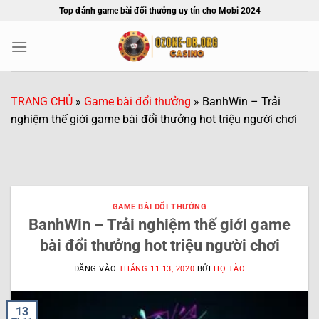
Bỏ
Top đánh game bài đổi thưởng uy tín cho Mobi 2024
qua
nội
dung
TRANG CHỦ
»
Game bài đổi thưởng
»
BanhWin – Trải
nghiệm thế giới game bài đổi thưởng hot triệu người chơi
GAME BÀI ĐỔI THƯỞNG
BanhWin – Trải nghiệm thế giới game
bài đổi thưởng hot triệu người chơi
ĐĂNG VÀO
THÁNG 11 13, 2020
BỞI
HỌ TÀO
13