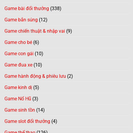
Game bài đổi thưởng
(338)
Game bắn súng
(12)
Game chiến thuật & nhập vai
(9)
Game cho bé
(6)
Game con gái
(10)
Game đua xe
(10)
Game hành động & phiêu lưu
(2)
Game kinh dị
(5)
Game Nổ Hũ
(3)
Game sinh tồn
(14)
Game slot đổi thưởng
(4)
Game thể thao
(126)