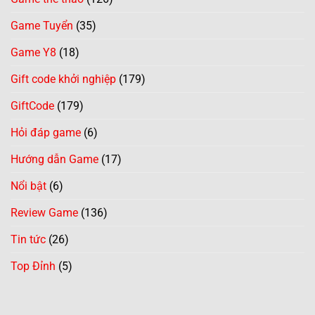
Game Tuyển
(35)
Game Y8
(18)
Gift code khởi nghiệp
(179)
GiftCode
(179)
Hỏi đáp game
(6)
Hướng dẫn Game
(17)
Nổi bật
(6)
Review Game
(136)
Tin tức
(26)
Top Đỉnh
(5)