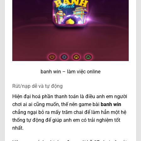
banh win – làm việc online
Rút/nạp dễ và tự động
Hiện đại hoá phần thanh toán là điều anh em người
chơi ai ai cũng muốn, thế nên game bài
banh win
chẳng ngại bỏ ra mấy trăm chai để làm hẳn một hệ
thống tự động để giúp anh em có trải nghiệm tốt
nhất.