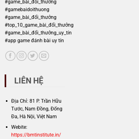
#game_bài_đổi_thưởng
#gamebaidoithuong
#game_bài_đổi_thưởng
#top_10_game_bài_đổi_thưởng
#game_bài_đổi_thưởng_uy_tín
#app game đánh bài uy tín
LIÊN HỆ
Địa Chỉ: 81 P. Trần Hữu
Tước, Nam Đồng, Đống
Đa, Hà Nội, Việt Nam
Webite:
https://bmtinstitute.in/