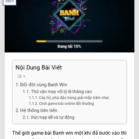
Th11
Nội Dung Bài Viết
Đổi đời cùng Banh Win
Thử vận may vối tỷ lệ thắng cao
Cày hũ, phá đảo trúng giải mấy trăm chai
Chơi game bài online đổi thưởng
Hệ thống tiên tiến
Rút/nạp dễ và tự động
Thế giới game bài Banh win một khi đã bước vào thì