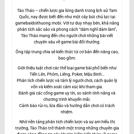
Tào Tháo – chiến lược gia lừng danh trong lịch sử Tam
Quốc, nay được biết đến như một cây bút chủ lực tại
gamebaidoithuong.mobi. Với tư duy nhạy bén, khả năng
phân tích sắc sảo và phong cách “dám nghĩ dám làm”,
Tào Tháo mang đến cho người chơi những bài viết
chuyên sâu về game bài đổi thưởng.
Ông tập trung chia sẻ kiến thức từ cơ bản đến nâng cao,
bao gồm:
Giới thiệu luật chơi các thể loại game bài phổ biến như
Tiến Lên, Phỏm, Liêng, Poker, Mậu Binh…
Phân tích chiến lược và tâm lý người chơi, cách quản lý
vốn và kiểm soát cảm xúc khi tham gia.
Đánh giá các cổng game uy tín, so sánh tính năng và
chương trình khuyến mãi.
Cảnh báo rủi ro, lừa đảo và hướng dẫn chơi có trách
nhiệm.
Nhờ nền tảng phân tích chiến lược và sự am hiểu thị
trường, Tào Tháo trở thành một trong những chuyên gia