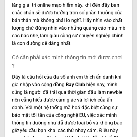
làng giải trí online mạo hiểm này, khi đến đây bạn
chắc chắn sẽ được hưởng trọn số phần thưởng của
bản thân mà không phải lo nghĩ. Hãy nhìn vào chất
lượng chứ đừng nhìn vào những quảng cáo màu mè
các bác nhé, làm giàu cùng sự chuyên nghiệp chính
là con đường dễ dàng nhất.
Có cần phải xác minh thông tin mới được chơi
?
Đây là câu hỏi của đa số anh em thích ẩn danh khi
gia nhập vào cộng đồng
Bay Club
hiện nay, mình
cũng là người đã trải qua thời gian đầu làm newbie
nên cũng hiểu được cảm giác và lợi ích của ẩn
danh. Với một hệ thống mã hoá đặc biệt cùng sự
bảo mật tối tân của công nghệ EU, việc xác minh
thông tin dường như đã được loại bỏ và không bao
giờ yêu cầu bạn khai các thứ nhạy cảm. Điều này