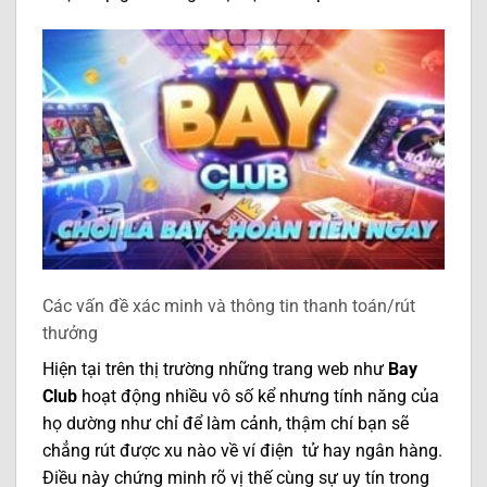
Các vấn đề xác minh và thông tin thanh toán/rút
thưởng
Hiện tại trên thị trường những trang web như
Bay
Club
hoạt động nhiều vô số kể nhưng tính năng của
họ dường như chỉ để làm cảnh, thậm chí bạn sẽ
chẳng rút được xu nào về ví điện tử hay ngân hàng.
Điều này chứng minh rõ vị thế cùng sự uy tín trong