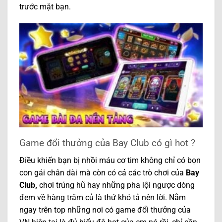
trước mặt bạn.
Game đổi thưởng của Bay Club có gì hot ?
Điều khiến bạn bị nhồi máu cơ tim không chỉ có bọn
con gái chân dài mà còn có cả các trò chơi của
Bay
Club,
chơi trúng hũ hay những pha lội ngược dòng
đem về hàng trăm củ là thứ khó tả nên lời. Nằm
ngay trên top những nơi có game đổi thưởng của