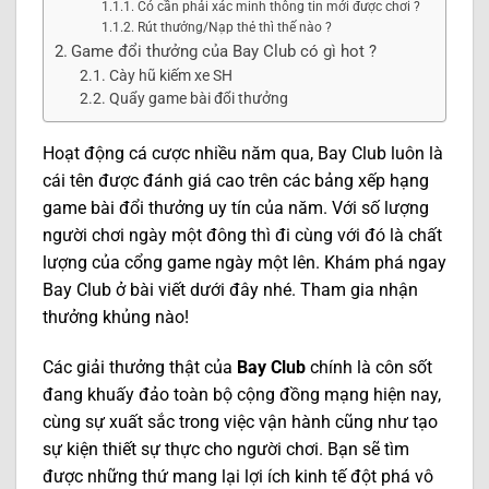
Có cần phải xác minh thông tin mới được chơi ?
Rút thưởng/Nạp thẻ thì thế nào ?
Game đổi thưởng của Bay Club có gì hot ?
Cày hũ kiếm xe SH
Quẩy game bài đổi thưởng
Hoạt động cá cược nhiều năm qua, Bay Club luôn là
cái tên được đánh giá cao trên các bảng xếp hạng
game bài đổi thưởng uy tín của năm. Với số lượng
người chơi ngày một đông thì đi cùng với đó là chất
lượng của cổng game ngày một lên. Khám phá ngay
Bay Club ở bài viết dưới đây nhé. Tham gia nhận
thưởng khủng nào!
Các giải thưởng thật của
Bay Club
chính là côn sốt
đang khuấy đảo toàn bộ cộng đồng mạng hiện nay,
cùng sự xuất sắc trong việc vận hành cũng như tạo
sự kiện thiết sự thực cho người chơi. Bạn sẽ tìm
được những thứ mang lại lợi ích kinh tế đột phá vô