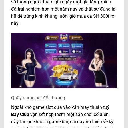
số lượng người tham gia ngày một gia tăng, mình
đã trải nghiệm hơn một năm nay và thật sự đúng là
hũ dễ trúng kinh khủng luôn, giờ mua cả SH 300i rồi
này.
Quẩy game bài đổi thưởng
Ngoài kho game slot dựa vào vận may thuần tuý
Bay Club
vận kết hợp thêm một sân chơi cổ điển
đầy tài lộc khác là game bài, cái này nó thiên về kỹ