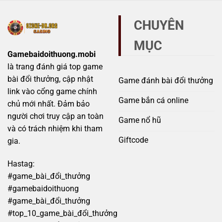
tránh
qua
giả
scam
mạo
hiệu
CHUYÊN
tránh
quả
bẫy
MỤC
lừa
đảo
Gamebaidoithuong.mobi
đầy
là trang đánh giá top game
rủi
ro
bài đổi thưởng, cập nhật
Game đánh bài đổi thưởng
link vào cổng game chính
Game bắn cá online
chủ mới nhất. Đảm bảo
người chơi truy cập an toàn
Game nổ hũ
và có trách nhiệm khi tham
Giftcode
gia.
Hastag:
#game_bài_đổi_thưởng
#gamebaidoithuong
#game_bài_đổi_thưởng
#top_10_game_bài_đổi_thưởng