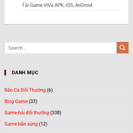
Tải Game ViVa APK, iOS, AnDroid
DANH MỤC
Bắn Cá Đổi Thưởng
(6)
Blog Game
(33)
Game bài đổi thưởng
(338)
Game bắn súng
(12)