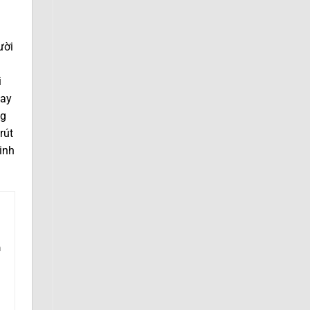
ười
i
hay
ng
rút
inh
m