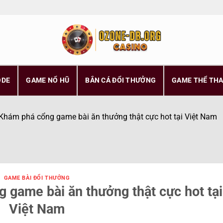
ODE
GAME NỔ HŨ
BẮN CÁ ĐỔI THƯỞNG
GAME THỂ TH
Khám phá cổng game bài ăn thưởng thật cực hot tại Việt Nam
GAME BÀI ĐỔI THƯỞNG
 game bài ăn thưởng thật cực hot tại
Việt Nam