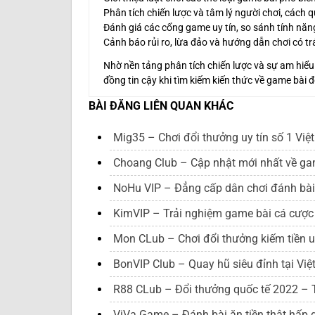
Phân tích chiến lược và tâm lý người chơi, cách 
Đánh giá các cổng game uy tín, so sánh tính năn
Cảnh báo rủi ro, lừa đảo và hướng dẫn chơi có t
Nhờ nền tảng phân tích chiến lược và sự am hiể
đồng tin cậy khi tìm kiếm kiến thức về game bài 
BÀI ĐĂNG LIÊN QUAN KHÁC
Mig35 – Chơi đổi thưởng uy tín số 1 Vi
Choang Club – Cập nhật mới nhất về g
NoHu VIP – Đẳng cấp dân chơi đánh bài
KimVIP – Trải nghiệm game bài cá cược 
Mon CLub – Chơi đổi thưởng kiếm tiền u
BonVIP Club – Quay hũ siêu đỉnh tại Vi
R88 CLub – Đổi thưởng quốc tế 2022 – T
ViVa Game – Đánh bài ăn tiền thật hấp 