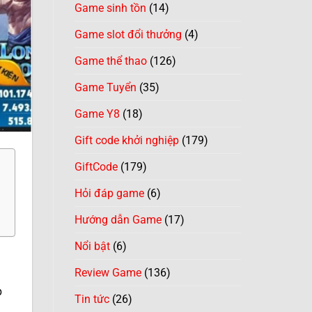
Game sinh tồn
(14)
Game slot đổi thưởng
(4)
Game thể thao
(126)
Game Tuyển
(35)
Game Y8
(18)
Gift code khởi nghiệp
(179)
GiftCode
(179)
Hỏi đáp game
(6)
Hướng dẫn Game
(17)
Nổi bật
(6)
Review Game
(136)
p
Tin tức
(26)