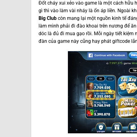
Đốt cháy xui xẻo vào game là một cách hữu hi
gì thì vào làm vài nháy là ổn áp liền. Ngoài k
Big Club
còn mang lại một nguồn kinh tế đáng
làm mình phải đi đào khoai trên nương để ăn
dóc là đủ đi mua gạo rồi. Mỗi ngày tiết kiệm
đàn của game này cũng hay phát giftcode lắm