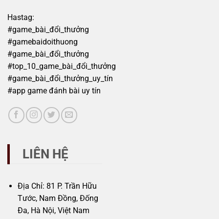
Hastag:
#game_bài_đổi_thưởng
#gamebaidoithuong
#game_bài_đổi_thưởng
#top_10_game_bài_đổi_thưởng
#game_bài_đổi_thưởng_uy_tín
#app game đánh bài uy tín
LIÊN HỆ
Địa Chỉ: 81 P. Trần Hữu
Tước, Nam Đồng, Đống
Đa, Hà Nội, Việt Nam