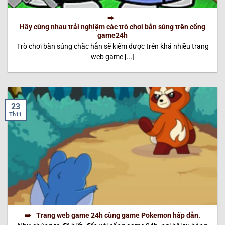
Hãy cùng nhau trải nghiệm các trò chơi bắn súng trên cổng
game24h
Trò chơi bắn súng chắc hẳn sẽ kiếm được trên khá nhiều trang
web game [...]
23
Th11
Trang web game 24h cùng game Pokemon hấp dẫn.