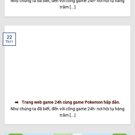
Như chúng ta đã biết, đến với cổng game 24h- nơi hội tụ hàng
trăm [...]
22
Th11
Trang web game 24h cùng game Pokemon hấp dẫn.
Như chúng ta đã biết, đến với cổng game 24h- nơi hội tụ hàng
trăm [...]