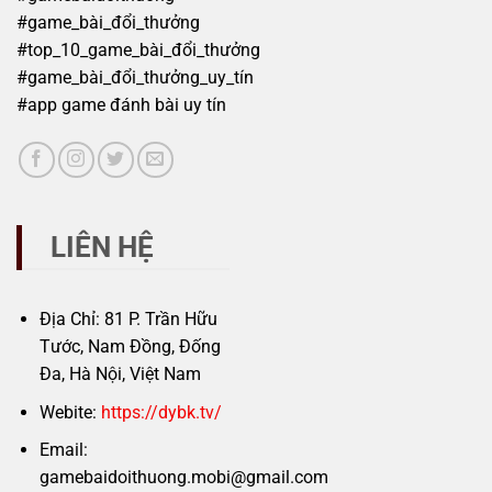
#game_bài_đổi_thưởng
#top_10_game_bài_đổi_thưởng
#game_bài_đổi_thưởng_uy_tín
#app game đánh bài uy tín
LIÊN HỆ
Địa Chỉ: 81 P. Trần Hữu
Tước, Nam Đồng, Đống
Đa, Hà Nội, Việt Nam
Webite:
https://dybk.tv/
Email:
gamebaidoithuong.mobi@gmail.com