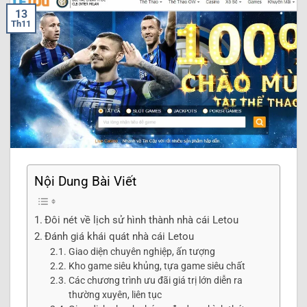
13
Th11
Nội Dung Bài Viết
Đôi nét về lịch sử hình thành nhà cái Letou
Đánh giá khái quát nhà cái Letou
Giao diện chuyên nghiệp, ấn tượng
Kho game siêu khủng, tựa game siêu chất
Các chương trình ưu đãi giá trị lớn diễn ra
thường xuyên, liên tục