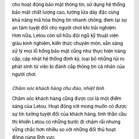
cho hoạt động bảo mật thông tin, sử dụng hệ thống
bảo mật chất lượng cao, tường lửa dày đặc cùng
khả năng mã hóa thông tin nhanh chóng, đem lại sự
an tâm tuyệt đối cho người chơi khi trải nghiệm.
Hơn nữa, Letou còn sở hữu đội ngũ kỹ thuật viên
giàu kinh nghiệm, kiến thức chuyên môn, sẵn sàng
xử lý mọi lỗ hổng bảo mật cũng như thực hiện nâng
cấp, cập nhật hệ thống định kỳ, loại bỏ những rủi ro
phát sinh từ việc bị đánh cắp thông tin cá nhân của
người chơi.
Chăm sóc khách hàng chu đáo, nhiệt tình
Chăm sóc khách hàng cũng được coi là một điểm
sáng của Letou. Hoạt động với mong muốn có được
sự tin tưởng tuyệt đối của khách hàng, tinh thần cầu
thị khiến Letou có những bước đi chậm rãi nhưng
vững chắc hơn nhiều so với những đối thủ hoạt
động cùng lĩnh vực.