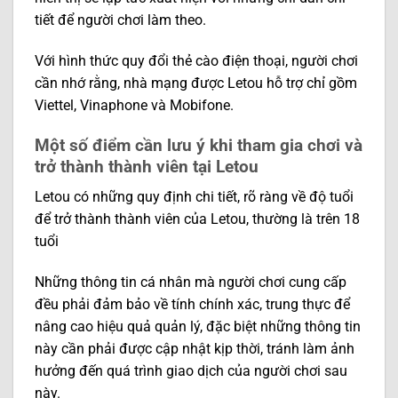
tiết để người chơi làm theo.
Với hình thức quy đổi thẻ cào điện thoại, người chơi
cần nhớ rằng, nhà mạng được Letou hỗ trợ chỉ gồm
Viettel, Vinaphone và Mobifone.
Một số điểm cần lưu ý khi tham gia chơi và
trở thành thành viên tại Letou
Letou có những quy định chi tiết, rõ ràng về độ tuổi
để trở thành thành viên của Letou, thường là trên 18
tuổi
Những thông tin cá nhân mà người chơi cung cấp
đều phải đảm bảo về tính chính xác, trung thực để
nâng cao hiệu quả quản lý, đặc biệt những thông tin
này cần phải được cập nhật kịp thời, tránh làm ảnh
hưởng đến quá trình giao dịch của người chơi sau
này.