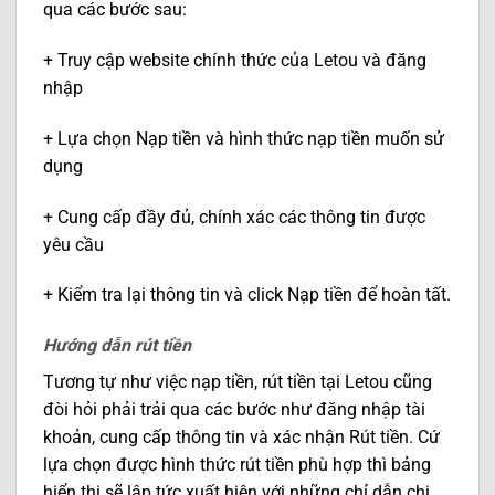
qua các bước sau:
+ Truy cập website chính thức của Letou và đăng
nhập
+ Lựa chọn Nạp tiền và hình thức nạp tiền muốn sử
dụng
+ Cung cấp đầy đủ, chính xác các thông tin được
yêu cầu
+ Kiểm tra lại thông tin và click Nạp tiền để hoàn tất.
Hướng dẫn rút tiền
Tương tự như việc nạp tiền, rút tiền tại Letou cũng
đòi hỏi phải trải qua các bước như đăng nhập tài
khoản, cung cấp thông tin và xác nhận Rút tiền. Cứ
lựa chọn được hình thức rút tiền phù hợp thì bảng
hiển thị sẽ lập tức xuất hiện với những chỉ dẫn chi