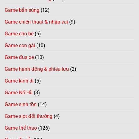
Game bắn súng
(12)
Game chiến thuật & nhập vai
(9)
Game cho bé
(6)
Game con gái
(10)
Game đua xe
(10)
Game hành động & phiêu lưu
(2)
Game kinh dị
(5)
Game Nổ Hũ
(3)
Game sinh tồn
(14)
Game slot đổi thưởng
(4)
Game thể thao
(126)