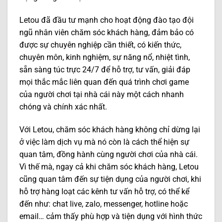
Letou đã đầu tư mạnh cho hoạt động đào tạo đội
ngũ nhân viên chăm sóc khách hàng, đảm bảo có
được sự chuyên nghiệp cần thiết, có kiến thức,
chuyên môn, kinh nghiệm, sự năng nổ, nhiệt tình,
sẵn sàng túc trực 24/7 để hỗ trợ, tư vấn, giải đáp
mọi thắc mắc liên quan đến quá trình chơi game
của người chơi tại nhà cái này một cách nhanh
chóng và chính xác nhất.
Với Letou, chăm sóc khách hàng không chỉ dừng lại
ở việc làm dịch vụ mà nó còn là cách thể hiện sự
quan tâm, đồng hành cùng người chơi của nhà cái.
Vì thế mà, ngay cả khi chăm sóc khách hàng, Letou
cũng quan tâm đến sự tiện dụng của người chơi, khi
hỗ trợ hàng loạt các kênh tư vấn hỗ trợ, có thể kể
đến như: chat live, zalo, messenger, hotline hoặc
email… cảm thấy phù hợp và tiện dụng với hình thức