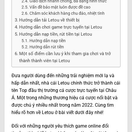
Giao dịch nhanh chóng, đa dạng hình thức
Vấn đề bảo mật luôn được đề cao
Chăm sóc khách hàng chu đáo, nhiệt tình
Hướng dẫn tải Letou về thiết bị
Hướng dẫn chơi game trực tuyến tại Letou
Hướng dẫn nạp tiền, rút tiền tại Letou
Hướng dẫn nạp tiền
Hướng dẫn rút tiền
Một số điểm cần lưu ý khi tham gia chơi và trở
thành thành viên tại Letou
Đưa người dùng đến những trải nghiệm mới lạ và
hấp dẫn nhất, nhà cái Letou chính thức trở thành cái
tên Top đầu thị trường cá cược trực tuyến tại Châu
Á. Một trong những thương hiệu cá cược nổi bật và
được chú ý nhiều nhất trong năm 2022. Cùng tìm
hiểu rõ hơn về Letou ở bài viết dưới đây nhé!
Đối với những người yêu thích game online đổi