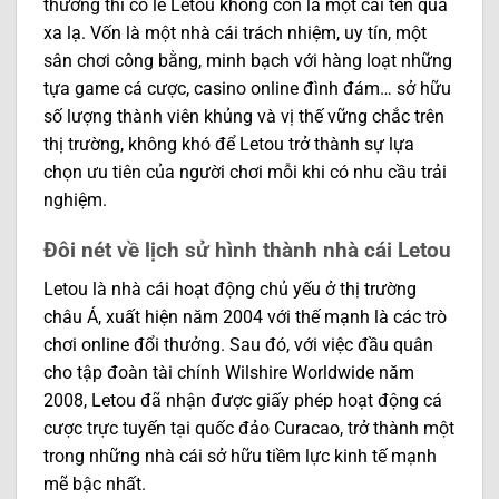
thưởng thì có lẽ Letou không còn là một cái tên quá
xa lạ. Vốn là một nhà cái trách nhiệm, uy tín, một
sân chơi công bằng, minh bạch với hàng loạt những
tựa game cá cược, casino online đình đám… sở hữu
số lượng thành viên khủng và vị thế vững chắc trên
thị trường, không khó để Letou trở thành sự lựa
chọn ưu tiên của người chơi mỗi khi có nhu cầu trải
nghiệm.
Đôi nét về lịch sử hình thành nhà cái Letou
Letou là nhà cái hoạt động chủ yếu ở thị trường
châu Á, xuất hiện năm 2004 với thế mạnh là các trò
chơi online đổi thưởng. Sau đó, với việc đầu quân
cho tập đoàn tài chính Wilshire Worldwide năm
2008, Letou đã nhận được giấy phép hoạt động cá
cược trực tuyến tại quốc đảo Curacao, trở thành một
trong những nhà cái sở hữu tiềm lực kinh tế mạnh
mẽ bậc nhất.