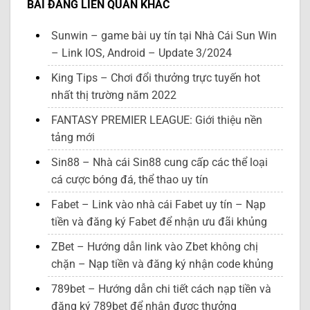
BÀI ĐĂNG LIÊN QUAN KHÁC
Sunwin – game bài uy tín tại Nhà Cái Sun Win
– Link IOS, Android – Update 3/2024
King Tips – Chơi đổi thưởng trực tuyến hot
nhất thị trường năm 2022
FANTASY PREMIER LEAGUE: Giới thiệu nền
tảng mới
Sin88 – Nhà cái Sin88 cung cấp các thể loại
cá cược bóng đá, thể thao uy tín
Fabet – Link vào nhà cái Fabet uy tín – Nạp
tiền và đăng ký Fabet để nhận ưu đãi khủng
ZBet – Hướng dẫn link vào Zbet không chị
chặn – Nạp tiền và đăng ký nhận code khủng
789bet – Hướng dẫn chi tiết cách nạp tiền và
đăng ký 789bet để nhận được thưởng