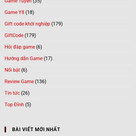
Game Tuyển
(35)
Game Y8
(18)
Gift code khởi nghiệp
(179)
GiftCode
(179)
Hỏi đáp game
(6)
Hướng dẫn Game
(17)
Nổi bật
(6)
Review Game
(136)
Tin tức
(26)
Top Đỉnh
(5)
BÀI VIẾT MỚI NHẤT