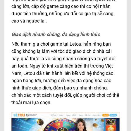
càng lớn, cấp độ game càng cao thì cơ hội nhân
được tiền thưởng, những ưu đãi có giá trị sẽ càng
cao và ngược lại.
Giao dịch nhanh chóng, đa dạng hình thức
Nếu tham gia chơi game tại Letou, hẳn rằng bạn
cũng không lạ lẫm với tốc độ giao dịch ở nhà cái
này, quả thực là vô cùng nhanh chóng và tuyệt đối
an toàn. Ngay từ khi xuất hiện trên thị trường Việt
Nam, Letou đã tiến hành liên kết với hệ thống các
ngân hàng lớn, hướng đến việc đa dạng hóa các
hình thức giao dịch, đảm bảo sự nhanh chóng,
chính xác một cách tuyệt đối, giúp người chơi có thể
thoải mái lựa chọn.