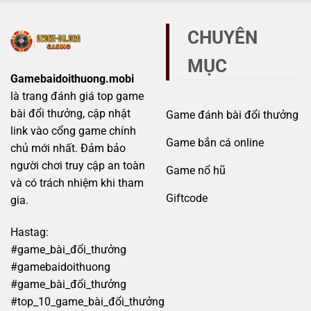
và
tránh
qua
giả
scam
mạo
hiệu
CHUYÊN
tránh
quả
bẫy
MỤC
lừa
đảo
Gamebaidoithuong.mobi
đầy
là trang đánh giá top game
rủi
ro
bài đổi thưởng, cập nhật
Game đánh bài đổi thưởng
link vào cổng game chính
Game bắn cá online
chủ mới nhất. Đảm bảo
người chơi truy cập an toàn
Game nổ hũ
và có trách nhiệm khi tham
Giftcode
gia.
Hastag:
#game_bài_đổi_thưởng
#gamebaidoithuong
#game_bài_đổi_thưởng
#top_10_game_bài_đổi_thưởng