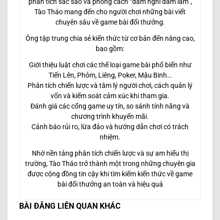
phân tích sắc sảo và phong cách “dám nghĩ dám làm”,
Tào Tháo mang đến cho người chơi những bài viết
chuyên sâu về game bài đổi thưởng.
Ông tập trung chia sẻ kiến thức từ cơ bản đến nâng cao,
bao gồm:
Giới thiệu luật chơi các thể loại game bài phổ biến như
Tiến Lên, Phỏm, Liêng, Poker, Mậu Binh…
Phân tích chiến lược và tâm lý người chơi, cách quản lý
vốn và kiểm soát cảm xúc khi tham gia.
Đánh giá các cổng game uy tín, so sánh tính năng và
chương trình khuyến mãi.
Cảnh báo rủi ro, lừa đảo và hướng dẫn chơi có trách
nhiệm.
Nhờ nền tảng phân tích chiến lược và sự am hiểu thị
trường, Tào Tháo trở thành một trong những chuyên gia
được cộng đồng tin cậy khi tìm kiếm kiến thức về game
bài đổi thưởng an toàn và hiệu quả
BÀI ĐĂNG LIÊN QUAN KHÁC