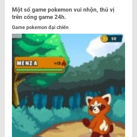
Một số game pokemon vui nhộn, thú vị
trên cổng game 24h.
Game pokemon đại chiến