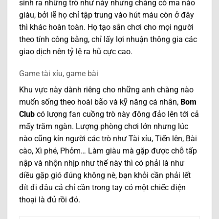
sinh ra những trò như này nhưng chẳng có ma nào
giàu, bởi lẽ họ chỉ tập trung vào hút máu còn ở đây
thì khác hoàn toàn. Họ tạo sân chơi cho mọi người
theo tính công bằng, chỉ lấy lợi nhuận thông gia các
giao dịch nên tỷ lệ ra hũ cực cao.
Game tài xỉu, game bài
Khu vực này dành riêng cho những anh chàng nào
muốn sống theo hoài bão và kỹ năng cá nhân,
Bom
Club
có lượng fan cuồng trò này đông đảo lên tới cả
mấy trăm ngàn. Lượng phòng chơi lớn nhưng lúc
nào cũng kín người các trò như Tài xỉu, Tiến lên, Bài
cào, Xì phé, Phỏm… Làm giàu mà gặp được chỗ tấp
nập và nhộn nhịp như thế này thì có phải là như
diều gặp gió đúng không nè, bạn khỏi cần phải lết
đít đi đâu cả chỉ cần trong tay có một chiếc điện
thoại là đủ rồi đó.