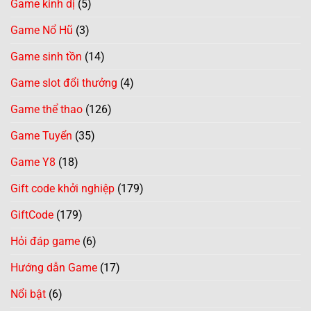
Game kinh dị
(5)
Game Nổ Hũ
(3)
Game sinh tồn
(14)
Game slot đổi thưởng
(4)
Game thể thao
(126)
Game Tuyển
(35)
Game Y8
(18)
Gift code khởi nghiệp
(179)
GiftCode
(179)
Hỏi đáp game
(6)
Hướng dẫn Game
(17)
Nổi bật
(6)