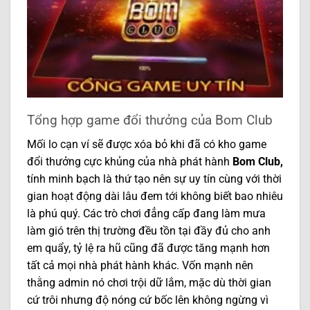
Tổng hợp game đổi thưởng của Bom Club
Mối lo cạn ví sẽ được xóa bỏ khi đã có kho game
đổi thưởng cực khủng của nhà phát hành
Bom Club,
tính minh bạch là thứ tạo nên sự uy tín cùng với thời
gian hoạt động dài lâu đem tới không biết bao nhiêu
là phú quý. Các trò chơi đẳng cấp đang làm mưa
làm gió trên thị trường đều tồn tại đầy đủ cho anh
em quẩy, tỷ lệ ra hũ cũng đã được tăng mạnh hơn
tất cả mọi nhà phát hành khác. Vốn mạnh nên
thằng admin nó chơi trội dữ lắm, mặc dù thời gian
cứ trôi nhưng độ nóng cứ bốc lên không ngừng vì