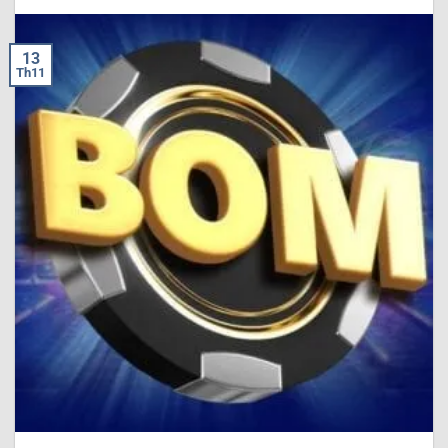
13
Th11