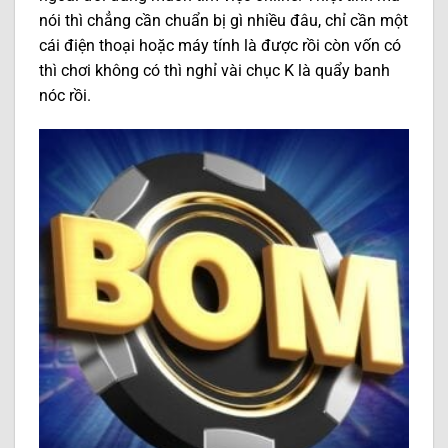
nói thì chẳng cần chuẩn bị gì nhiều đâu, chỉ cần một
cái điện thoại hoặc máy tính là được rồi còn vốn có
thì chơi không có thì nghỉ vài chục K là quẩy banh
nóc rồi.