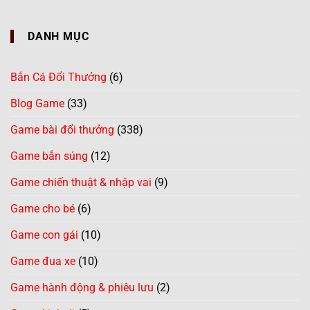
DANH MỤC
Bắn Cá Đổi Thưởng
(6)
Blog Game
(33)
Game bài đổi thưởng
(338)
Game bắn súng
(12)
Game chiến thuật & nhập vai
(9)
Game cho bé
(6)
Game con gái
(10)
Game đua xe
(10)
Game hành động & phiêu lưu
(2)