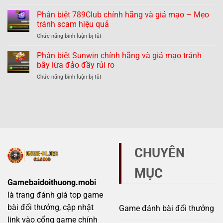
Phân
và
dễ
biệt
Phân biệt 789Club chính hãng và giả mạo – Mẹo
giả
dàng
Hitclub
mạo
tránh scam hiệu quả
tránh
chính
–
lừa
ở
Chức năng bình luận bị tắt
hãng
Thực
đảo
Phân
và
hư
biệt
Phân biệt Sunwin chính hãng và giả mạo tránh
giả
thế
789Club
mạo
bẫy lừa đảo đầy rủi ro
nào?
chính
–
ở
Chức năng bình luận bị tắt
hãng
Những
Phân
và
dấu
biệt
giả
hiệu
Sunwin
mạo
không
chính
–
thể
hãng
Mẹo
bỏ
và
tránh
qua
giả
scam
mạo
hiệu
CHUYÊN
tránh
quả
bẫy
MỤC
lừa
đảo
Gamebaidoithuong.mobi
đầy
là trang đánh giá top game
rủi
ro
bài đổi thưởng, cập nhật
Game đánh bài đổi thưởng
link vào cổng game chính