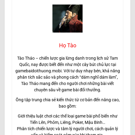
Họ Tào
Tào Tháo – chiến lược gia lừng danh trong lịch sử Tam
Quốc, nay được biết đến như một cây bút chủ lực tại
gamebaidoithuong.mobi. Với tư duy nhạy bén, khả năng
phân tích sắc sảo và phong cách “dám nghĩ dám làm”,
Tào Tháo mang đến cho người chơi những bài viết
chuyên sâu về game bài đổi thưởng.
Ông tập trung chia sẻ kiến thức từ cơ bản đến nâng cao,
bao gồm:
Giới thiệu luật chơi các thể loại game bài phổ biến như
Tiến Lên, Phỏm, Liêng, Poker, Mậu Binh…
Phân tích chiến lược và tâm lý người chơi, cách quản lý