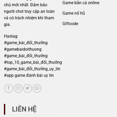
Game bắn cá online
chủ mới nhất. Đảm bảo
người chơi truy cập an toàn
Game nổ hũ
và có trách nhiệm khi tham
Giftcode
gia.
Hastag:
#game_bài_đổi_thưởng
#gamebaidoithuong
#game_bài_đổi_thưởng
#top_10_game_bài_đổi_thưởng
#game_bài_đổi_thưởng_uy_tín
#app game đánh bài uy tín
LIÊN HỆ