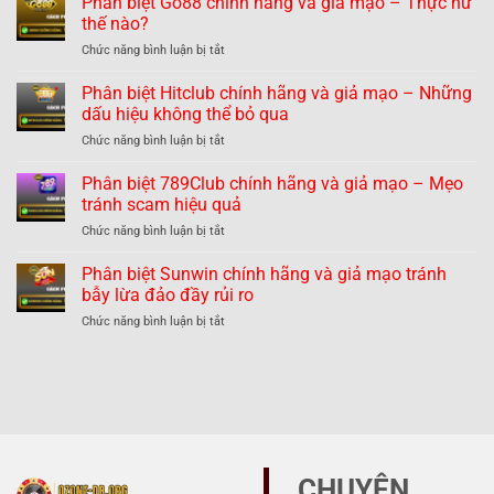
Phân biệt Go88 chính hãng và giả mạo – Thực hư
B52
thế nào?
chính
ở
Chức năng bình luận bị tắt
hãng
Phân
và
biệt
Phân biệt Hitclub chính hãng và giả mạo – Những
giả
Go88
mạo
dấu hiệu không thể bỏ qua
chính
nhận
ở
Chức năng bình luận bị tắt
hãng
dạng
Phân
và
dễ
biệt
Phân biệt 789Club chính hãng và giả mạo – Mẹo
giả
dàng
Hitclub
mạo
tránh scam hiệu quả
tránh
chính
–
lừa
ở
Chức năng bình luận bị tắt
hãng
Thực
đảo
Phân
và
hư
biệt
Phân biệt Sunwin chính hãng và giả mạo tránh
giả
thế
789Club
mạo
bẫy lừa đảo đầy rủi ro
nào?
chính
–
ở
Chức năng bình luận bị tắt
hãng
Những
Phân
và
dấu
biệt
giả
hiệu
Sunwin
mạo
không
chính
–
thể
hãng
Mẹo
bỏ
và
tránh
qua
giả
scam
mạo
hiệu
CHUYÊN
tránh
quả