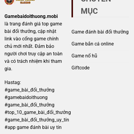
bẫy
MỤC
lừa
đảo
Gamebaidoithuong.mobi
đầy
là trang đánh giá top game
rủi
ro
bài đổi thưởng, cập nhật
Game đánh bài đổi thưởng
link vào cổng game chính
Game bắn cá online
chủ mới nhất. Đảm bảo
người chơi truy cập an toàn
Game nổ hũ
và có trách nhiệm khi tham
Giftcode
gia.
Hastag:
#game_bài_đổi_thưởng
#gamebaidoithuong
#game_bài_đổi_thưởng
#top_10_game_bài_đổi_thưởng
#game_bài_đổi_thưởng_uy_tín
#app game đánh bài uy tín