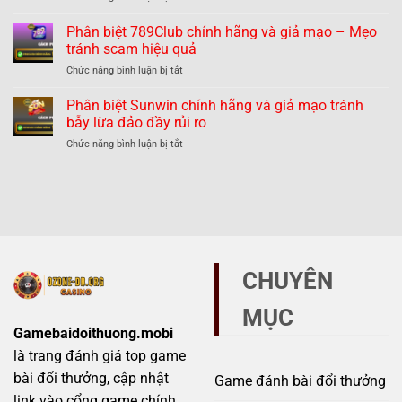
dạng
Phân
và
dễ
biệt
Phân biệt 789Club chính hãng và giả mạo – Mẹo
giả
dàng
Hitclub
mạo
tránh scam hiệu quả
tránh
chính
–
lừa
ở
Chức năng bình luận bị tắt
hãng
Thực
đảo
Phân
và
hư
biệt
Phân biệt Sunwin chính hãng và giả mạo tránh
giả
thế
789Club
mạo
bẫy lừa đảo đầy rủi ro
nào?
chính
–
ở
Chức năng bình luận bị tắt
hãng
Những
Phân
và
dấu
biệt
giả
hiệu
Sunwin
mạo
không
chính
–
thể
hãng
Mẹo
bỏ
và
tránh
qua
giả
scam
mạo
hiệu
CHUYÊN
tránh
quả
bẫy
MỤC
lừa
đảo
Gamebaidoithuong.mobi
đầy
là trang đánh giá top game
rủi
ro
bài đổi thưởng, cập nhật
Game đánh bài đổi thưởng
link vào cổng game chính