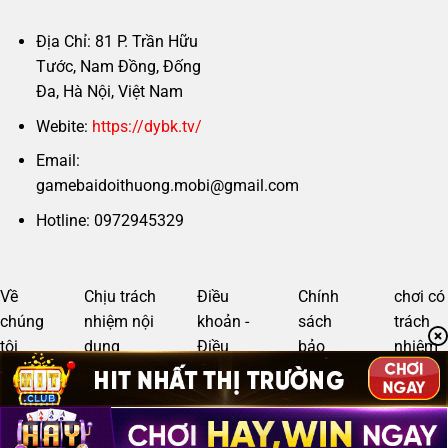
Địa Chỉ: 81 P. Trần Hữu
Tước, Nam Đồng, Đống
Đa, Hà Nội, Việt Nam
Webite:
https://dybk.tv/
Email:
gamebaidoithuong.mobi@gmail.com
Hotline: 0972945329
Về
Chịu trách
Điều
Chính
chơi có
chúng
nhiệm nội
khoản -
sách
trách
tôi
dung
Điều
bảo
nhiệm
kiện
mật
Copyright 2026 ©
gamebaidoithuong.mobi