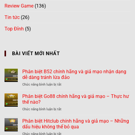
Review Game
(136)
Tin tức
(26)
Top Đỉnh
(5)
BÀI VIẾT MỚI NHẤT
Phân biệt B52 chính hãng và giả mạo nhận dạng
dễ dàng tránh lừa đảo
ở
Chức năng bình luận bị tắt
Phân
biệt
Phân biệt Go88 chính hãng và giả mạo – Thực hư
B52
thế nào?
chính
ở
Chức năng bình luận bị tắt
hãng
Phân
và
biệt
Phân biệt Hitclub chính hãng và giả mạo – Những
giả
Go88
mạo
dấu hiệu không thể bỏ qua
chính
nhận
ở
Chức năng bình luận bị tắt
hãng