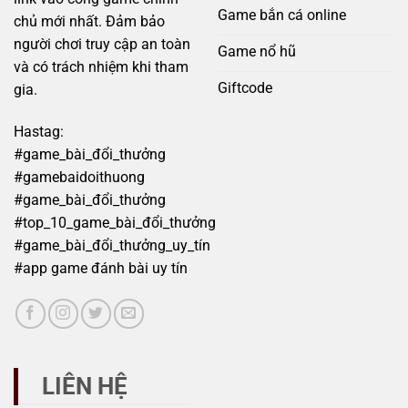
Game bắn cá online
chủ mới nhất. Đảm bảo
người chơi truy cập an toàn
Game nổ hũ
và có trách nhiệm khi tham
Giftcode
gia.
Hastag:
#game_bài_đổi_thưởng
#gamebaidoithuong
#game_bài_đổi_thưởng
#top_10_game_bài_đổi_thưởng
#game_bài_đổi_thưởng_uy_tín
#app game đánh bài uy tín
LIÊN HỆ