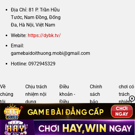
Địa Chỉ: 81 P. Trần Hữu
Tước, Nam Đồng, Đống
Đa, Hà Nội, Việt Nam
Webite:
https://dybk.tv/
Email:
gamebaidoithuong.mobi@gmail.com
Hotline: 0972945329
Về
Chịu trách
Điều
Chính
chơi có
chúng
nhiệm nội
khoản -
sách
trách
tôi
dung
Điều
bảo
nhiệm
kiện
mật
Copyright 2026 ©
gamebaidoithuong.mobi