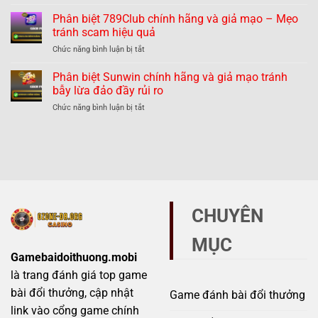
Phân
và
dễ
biệt
Phân biệt 789Club chính hãng và giả mạo – Mẹo
giả
dàng
Hitclub
mạo
tránh scam hiệu quả
tránh
chính
–
lừa
ở
Chức năng bình luận bị tắt
hãng
Thực
đảo
Phân
và
hư
biệt
Phân biệt Sunwin chính hãng và giả mạo tránh
giả
thế
789Club
mạo
bẫy lừa đảo đầy rủi ro
nào?
chính
–
ở
Chức năng bình luận bị tắt
hãng
Những
Phân
và
dấu
biệt
giả
hiệu
Sunwin
mạo
không
chính
–
thể
hãng
Mẹo
bỏ
và
tránh
qua
giả
scam
mạo
hiệu
CHUYÊN
tránh
quả
bẫy
MỤC
lừa
đảo
Gamebaidoithuong.mobi
đầy
là trang đánh giá top game
rủi
ro
bài đổi thưởng, cập nhật
Game đánh bài đổi thưởng
link vào cổng game chính