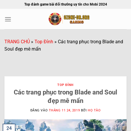
Bỏ
Top đánh game bài đổi thưởng uy tín cho Mobi 2024
qua
nội
dung
TRANG CHỦ
»
Top Đỉnh
»
Các trang phục trong Blade and
Soul đẹp mê mẩn
TOP ĐỈNH
Các trang phục trong Blade and Soul
đẹp mê mẩn
ĐĂNG VÀO
THÁNG 11 24, 2019
BỞI
HỌ TÀO
24