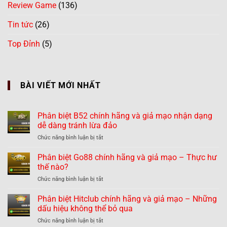
Review Game
(136)
Tin tức
(26)
Top Đỉnh
(5)
BÀI VIẾT MỚI NHẤT
Phân biệt B52 chính hãng và giả mạo nhận dạng
dễ dàng tránh lừa đảo
ở
Chức năng bình luận bị tắt
Phân
biệt
Phân biệt Go88 chính hãng và giả mạo – Thực hư
B52
thế nào?
chính
ở
Chức năng bình luận bị tắt
hãng
Phân
và
biệt
Phân biệt Hitclub chính hãng và giả mạo – Những
giả
Go88
mạo
dấu hiệu không thể bỏ qua
chính
nhận
ở
Chức năng bình luận bị tắt
hãng
dạng