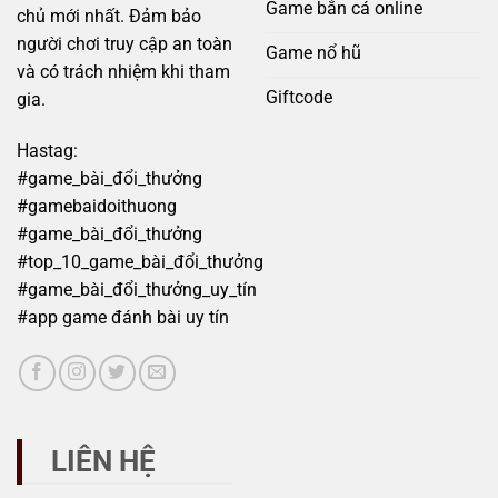
Game bắn cá online
chủ mới nhất. Đảm bảo
người chơi truy cập an toàn
Game nổ hũ
và có trách nhiệm khi tham
Giftcode
gia.
Hastag:
#game_bài_đổi_thưởng
#gamebaidoithuong
#game_bài_đổi_thưởng
#top_10_game_bài_đổi_thưởng
#game_bài_đổi_thưởng_uy_tín
#app game đánh bài uy tín
LIÊN HỆ