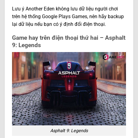
Lưu ý Another Eden không lưu dữ liệu người chơi
trên hệ thống Google Plays Games, nên hãy backup
lại dữ liệu nếu bạn có ý định đổi điện thoại.
Game hay trên điện thoại thứ hai – Asphalt
9: Legends
Asphalt 9: Legends