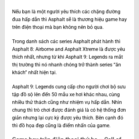
Nếu bạn là một người yêu thích các chặng đường
đua hấp dẫn thì Asphalt sẽ là thương hiệu game hay
trên điện thoại mà bạn không nên bỏ qua.
Trong danh sách các series Asphalt phát hành thì
Asphalt 8: Airborne and Asphalt Xtreme là được yêu
thích nhất, nhưng từ khi Asphalt 9: Legends ra mắt
thị trường thì nó nhanh chóng trở thành series “ăn
khách” nhất hiện tại.
Asphalt 9: Legends cung cấp cho người chơi bộ sưu
tập đồ sộ lên đến 50 mẫu xe hơi khác nhau, cùng
nhiều thử thách cũng như nhiệm vụ hấp dẫn. Nhìn
chung thì trò chơi được đánh giá là có hệ thống đơn
giản nhưng lại cực kỳ được yêu thích. Bên cạnh đó
thì đồ họa đẹp cũng là điểm nhấn của game.