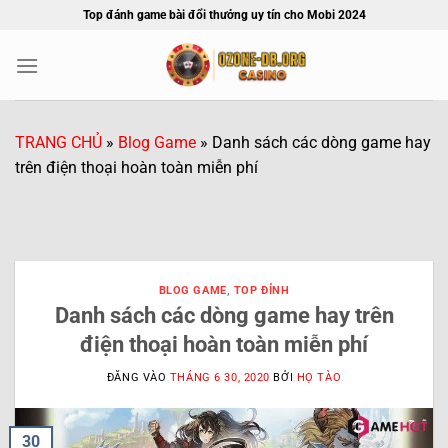
Bỏ
Top đánh game bài đổi thưởng uy tín cho Mobi 2024
qua
nội
dung
TRANG CHỦ
»
Blog Game
»
Danh sách các dòng game hay
trên điện thoại hoàn toàn miễn phí
BLOG GAME
,
TOP ĐỈNH
Danh sách các dòng game hay trên
điện thoại hoàn toàn miễn phí
ĐĂNG VÀO
THÁNG 6 30, 2020
BỞI
HỌ TÀO
30