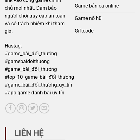
link vào cổng game chính
Game bắn cá online
chủ mới nhất. Đảm bảo
người chơi truy cập an toàn
Game nổ hũ
và có trách nhiệm khi tham
Giftcode
gia.
Hastag:
#game_bài_đổi_thưởng
#gamebaidoithuong
#game_bài_đổi_thưởng
#top_10_game_bài_đổi_thưởng
#game_bài_đổi_thưởng_uy_tín
#app game đánh bài uy tín
LIÊN HỆ