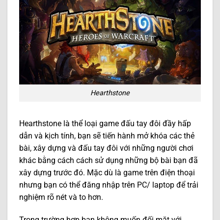
Hearthstone
Hearthstone là thể loại game đấu tay đôi đầy hấp
dẫn và kịch tính, bạn sẽ tiến hành mở khóa các thẻ
bài, xây dựng và đấu tay đôi với những người chơi
khác bằng cách cách sử dụng những bộ bài bạn đã
xây dựng trước đó. Mặc dù là game trên điện thoại
nhưng bạn có thể đăng nhập trên PC/ laptop để trải
nghiệm rõ nét và to hơn.
Trong trường hợp bạn không muốn đối mặt với