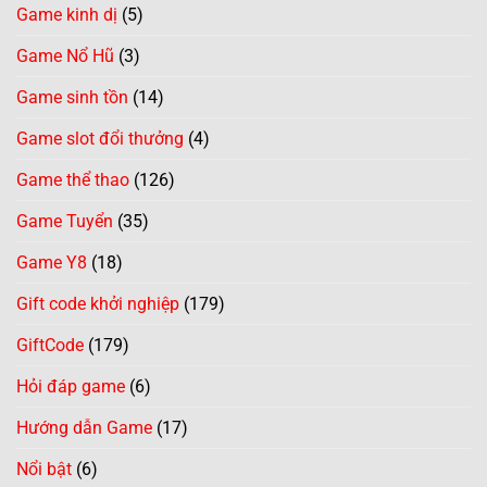
Game kinh dị
(5)
Game Nổ Hũ
(3)
Game sinh tồn
(14)
Game slot đổi thưởng
(4)
Game thể thao
(126)
Game Tuyển
(35)
Game Y8
(18)
Gift code khởi nghiệp
(179)
GiftCode
(179)
Hỏi đáp game
(6)
Hướng dẫn Game
(17)
Nổi bật
(6)