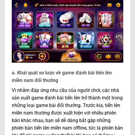
a. Khái quát sơ lược về game đánh bài tiến lên
miền nam đổi thưởng
Vì nhằm đáp ứng nhu cầu của người chơi, các nhà
sản xuất game đánh bài tiến lên trở thành một trong
những loại game bài đổi thưởng. Trước kia, tiến lên
miền nam thường được xuất hiện với nhiều phiên
bản khác nhau, bạn sẽ dễ dàng bắt gặp những
phiên bản tiến lên miền nam offline, tức là phiên bản