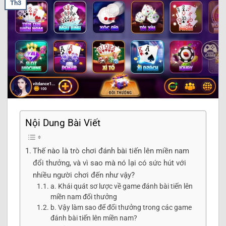
Th3
Nội Dung Bài Viết
Thế nào là trò chơi đánh bài tiến lên miền nam
đổi thưởng, và vì sao mà nó lại có sức hút với
nhiều người chơi đến như vậy?
a. Khái quát sơ lược về game đánh bài tiến lên
miền nam đổi thưởng
b. Vậy làm sao để đổi thưởng trong các game
đánh bài tiến lên miền nam?