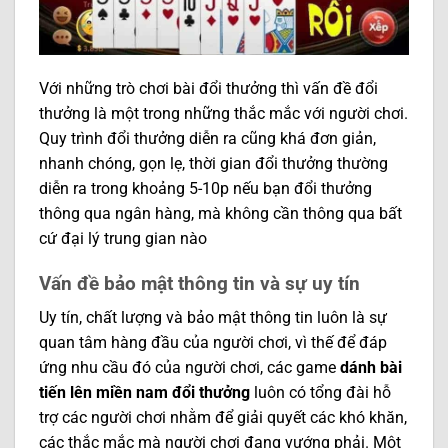
Với những trò chơi bài đổi thưởng thì vấn đề đổi
thưởng là một trong những thắc mắc với người chơi.
Quy trình đổi thưởng diễn ra cũng khá đơn giản,
nhanh chóng, gọn lẹ, thời gian đổi thưởng thường
diễn ra trong khoảng 5-10p nếu bạn đổi thưởng
thông qua ngân hàng, mà không cần thông qua bất
cứ đại lý trung gian nào
Vấn đề bảo mật thông tin và sự uy tín
Uy tín, chất lượng và bảo mật thông tin luôn là sự
quan tâm hàng đầu của người chơi, vì thế để đáp
ứng nhu cầu đó của người chơi, các game
dánh bài
tiến lên miền nam đổi thưởng
luôn có tổng đài hỗ
trợ các người chơi nhằm để giải quyết các khó khăn,
các thắc mắc mà người chơi đang vướng phải. Một