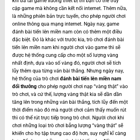
khi đã tải game xuống thiết bị thì bạn có thể truy
cập game mà không cần kết nối internet. Thêm nữa,
là những phiên bản trực tuyến, cho phép người chơi
online thông qua mạng internet. Ngày nay, game
đánh bài tiến lên miền nam còn có thêm một điều
đặc biệt. Đó là khác với trước kia, trò chơi đánh bài
tiến lên miền nam khi người chơi vào game thì sẽ
được hệ thống cung cấp cho một số lượng vàng
nhất định, dựa vào số vàng đó, người chơi sẽ tích
lũy thêm qua từng ván bài thắng. Nhưng ngày nay,
hệ thống của trò chơi
đánh bài tiến lên miền nam
đổi thưởng
cho phép người chơi nạp “vàng thật” vào
trò chơi, và cứ thế, lượng vàng thật kia sẽ dần dần
tăng lên trong những ván bài thắng, tích lũy đến một
thời điểm nào đó mà người chơi cảm thấy muốn rút
thì có thể rút trực tiếp trong trò chơi. Người chơi khi
chơi những loại trò chơi bẳng lượng “vàng thật” sẽ
khiến cho họ tập trung cao độ hơn, suy nghĩ kĩ càng