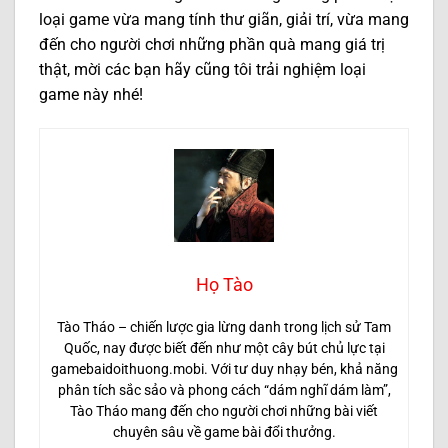
loại game vừa mang tính thư giãn, giải trí, vừa mang
đến cho người chơi những phần quà mang giá trị
thật, mời các bạn hãy cũng tôi trải nghiệm loại
game này nhé!
Họ Tào
Tào Tháo – chiến lược gia lừng danh trong lịch sử Tam
Quốc, nay được biết đến như một cây bút chủ lực tại
gamebaidoithuong.mobi. Với tư duy nhạy bén, khả năng
phân tích sắc sảo và phong cách “dám nghĩ dám làm”,
Tào Tháo mang đến cho người chơi những bài viết
chuyên sâu về game bài đổi thưởng.