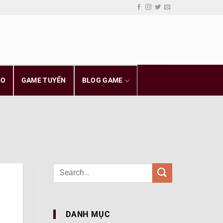
AO
GAME TUYỂN
BLOG GAME
DANH MỤC