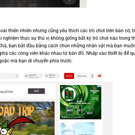
ài thiên nhiên nhưng cũng yêu thích các trò chơi trên bàn cờ, t
ải nghiệm thực sự thú vị không giống bất kỳ trò chơi nào trong t
g? Chà, bạn bắt đầu bằng cách chọn những nhân vật mà bạn muố
phá các công viên khác nhau từ bản đồ. Nhấp vào thiết bị để q
goặc mà bạn di chuyển phía trước.