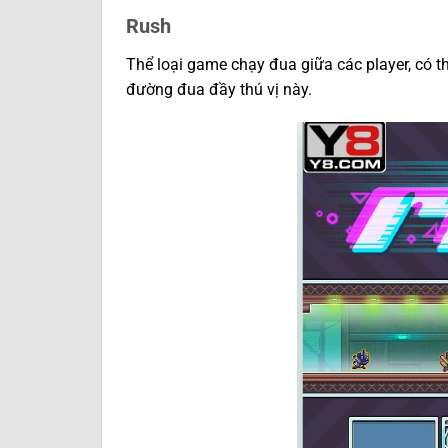
Rush
Thể loại game chạy đua giữa các player, có th
đường đua đầy thú vị này.