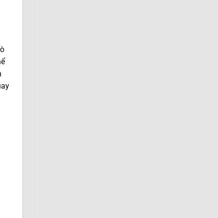
rò
hể
n
uay