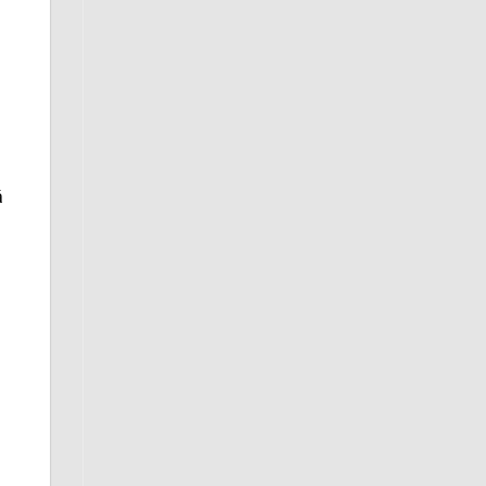
rủi
ro
á