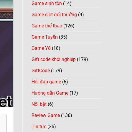
Game sinh tồn
(14)
Game slot đổi thưởng
(4)
Game thể thao
(126)
Game Tuyển
(35)
Game Y8
(18)
Gift code khởi nghiệp
(179)
GiftCode
(179)
Hỏi đáp game
(6)
Hướng dẫn Game
(17)
Nổi bật
(6)
Review Game
(136)
Tin tức
(26)