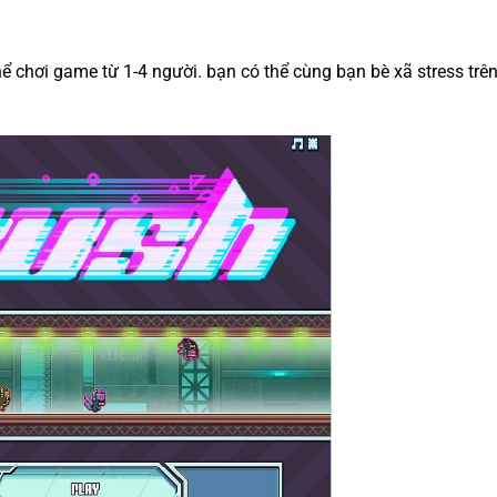
ể chơi game từ 1-4 người. bạn có thể cùng bạn bè xã stress trê