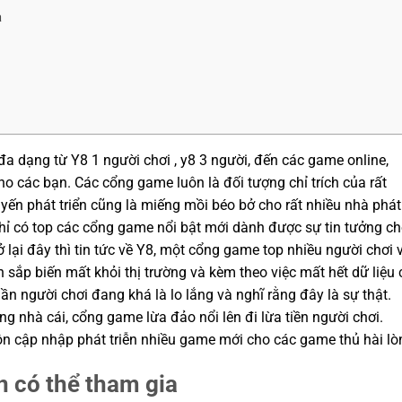
a
đa dạng từ Y8 1 người chơi , y8 3 người, đến các game online,
ho các bạn. Các cổng game luôn là đối tượng chỉ trích của rất
uyến phát triển cũng là miếng mồi béo bở cho rất nhiều nhà phát
 chỉ có top các cổng game nổi bật mới dành được sự tin tưởng c
ở lại đây thì tin tức về Y8, một cổng game top nhiều người chơi 
đồn sắp biến mất khỏi thị trường và kèm theo việc mất hết dữ liệu
n người chơi đang khá là lo lắng và nghĩ rằng đây là sự thật.
ng nhà cái, cổng game lừa đảo nổi lên đi lừa tiền người chơi.
ôn cập nhập phát triễn nhiều game mới cho các game thủ hài lò
 có thể tham gia