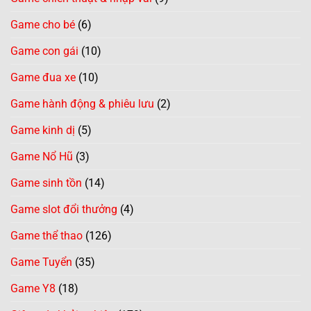
Game cho bé
(6)
Game con gái
(10)
Game đua xe
(10)
Game hành động & phiêu lưu
(2)
Game kinh dị
(5)
Game Nổ Hũ
(3)
Game sinh tồn
(14)
Game slot đổi thưởng
(4)
Game thể thao
(126)
Game Tuyển
(35)
Game Y8
(18)