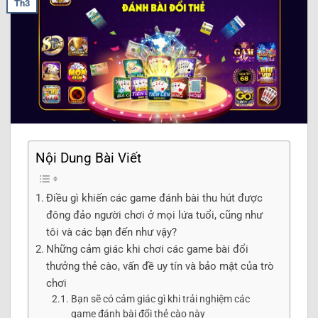
Th3
Nội Dung Bài Viết
Điều gì khiến các game đánh bài thu hút được
đông đảo người chơi ở mọi lứa tuổi, cũng như
tôi và các bạn đến như vậy?
Những cảm giác khi chơi các game bài đổi
thưởng thẻ cào, vấn đề uy tín và bảo mật của trò
chơi
Bạn sẽ có cảm giác gì khi trải nghiệm các
game đánh bài đổi thẻ cào này