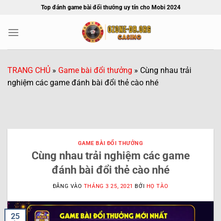
Bỏ
Top đánh game bài đổi thưởng uy tín cho Mobi 2024
qua
nội
dung
TRANG CHỦ
»
Game bài đổi thưởng
»
Cùng nhau trải
nghiệm các game đánh bài đổi thẻ cào nhé
GAME BÀI ĐỔI THƯỞNG
Cùng nhau trải nghiệm các game
đánh bài đổi thẻ cào nhé
ĐĂNG VÀO
THÁNG 3 25, 2021
BỞI
HỌ TÀO
25