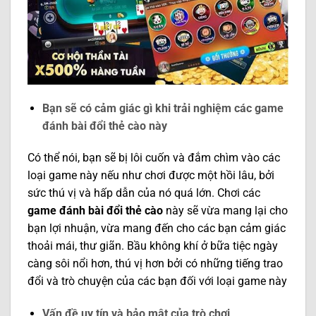
Bạn sẽ có cảm giác gì khi trải nghiệm các game
đánh bài đổi thẻ cào này
Có thể nói, bạn sẽ bị lôi cuốn và đắm chìm vào các
loại game này nếu như chơi được một hồi lâu, bởi
sức thú vị và hấp dẫn của nó quá lớn. Chơi các
game đánh bài đổi thẻ cào
này sẽ vừa mang lại cho
bạn lợi nhuận, vừa mang đến cho các bạn cảm giác
thoải mái, thư giãn. Bầu không khí ở bữa tiệc ngày
càng sôi nổi hơn, thú vị hơn bởi có những tiếng trao
đổi và trò chuyện của các bạn đối với loại game này
Vấn đề uy tín và bảo mật của trò chơi