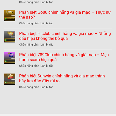
ở
Chức năng bình luận bị tắt
Phân
biệt
Phân biệt Go88 chính hãng và giả mạo – Thực hư
B52
thế nào?
chính
ở
Chức năng bình luận bị tắt
hãng
Phân
và
biệt
Phân biệt Hitclub chính hãng và giả mạo – Những
giả
Go88
mạo
dấu hiệu không thể bỏ qua
chính
nhận
ở
Chức năng bình luận bị tắt
hãng
dạng
Phân
và
dễ
biệt
Phân biệt 789Club chính hãng và giả mạo – Mẹo
giả
dàng
Hitclub
mạo
tránh scam hiệu quả
tránh
chính
–
lừa
ở
Chức năng bình luận bị tắt
hãng
Thực
đảo
Phân
và
hư
biệt
Phân biệt Sunwin chính hãng và giả mạo tránh
giả
thế
789Club
mạo
bẫy lừa đảo đầy rủi ro
nào?
chính
–
ở
Chức năng bình luận bị tắt
hãng
Những
Phân
và
dấu
biệt
giả
hiệu
Sunwin
mạo
không
chính
–
thể
hãng
Mẹo
bỏ
và
tránh
qua