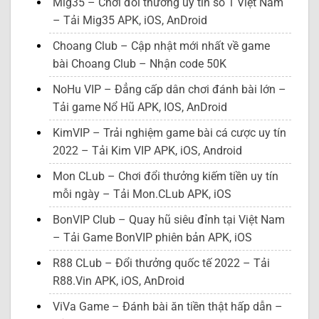
Mig35 – Chơi đổi thưởng uy tín số 1 Việt Nam
– Tải Mig35 APK, iOS, AnDroid
Choang Club – Cập nhật mới nhất về game
bài Choang Club – Nhận code 50K
NoHu VIP – Đẳng cấp dân chơi đánh bài lớn –
Tải game Nổ Hũ APK, IOS, AnDroid
KimVIP – Trải nghiệm game bài cá cược uy tín
2022 – Tải Kim VIP APK, iOS, Android
Mon CLub – Chơi đổi thưởng kiếm tiền uy tín
mỗi ngày – Tải Mon.CLub APK, iOS
BonVIP Club – Quay hũ siêu đỉnh tại Việt Nam
– Tải Game BonVIP phiên bản APK, iOS
R88 CLub – Đổi thưởng quốc tế 2022 – Tải
R88.Vin APK, iOS, AnDroid
ViVa Game – Đánh bài ăn tiền thật hấp dẫn –