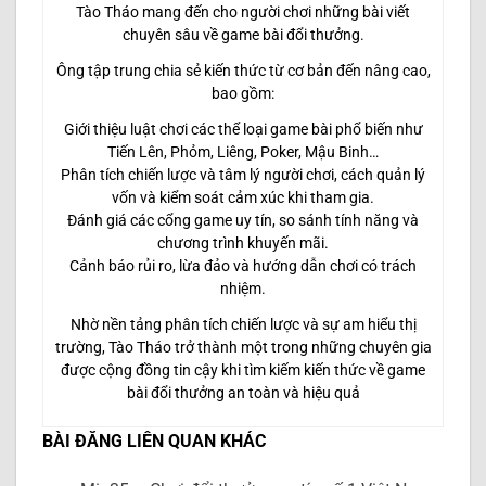
Tào Tháo mang đến cho người chơi những bài viết
chuyên sâu về game bài đổi thưởng.
Ông tập trung chia sẻ kiến thức từ cơ bản đến nâng cao,
bao gồm:
Giới thiệu luật chơi các thể loại game bài phổ biến như
Tiến Lên, Phỏm, Liêng, Poker, Mậu Binh…
Phân tích chiến lược và tâm lý người chơi, cách quản lý
vốn và kiểm soát cảm xúc khi tham gia.
Đánh giá các cổng game uy tín, so sánh tính năng và
chương trình khuyến mãi.
Cảnh báo rủi ro, lừa đảo và hướng dẫn chơi có trách
nhiệm.
Nhờ nền tảng phân tích chiến lược và sự am hiểu thị
trường, Tào Tháo trở thành một trong những chuyên gia
được cộng đồng tin cậy khi tìm kiếm kiến thức về game
bài đổi thưởng an toàn và hiệu quả
BÀI ĐĂNG LIÊN QUAN KHÁC