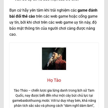
Bạn cứ hãy yên tâm khi trải nghiệm các
game đánh
bài đổi thẻ cào
trên các web game hoặc cổng game
uy tín, bởi khi chơi trên các web game uy tín này, độ
bảo mật thông tin của người chơi càng được nâng
cao.
Họ Tào
Tào Tháo – chiến lược gia lừng danh trong lịch sử Tam
Quốc, nay được biết đến như một cây bút chủ lực tại
gamebaidoithuong.mobi. Với tư duy nhạy bén, khả năng
phân tích sắc sảo và phong cách “dám nghĩ dám làm”,