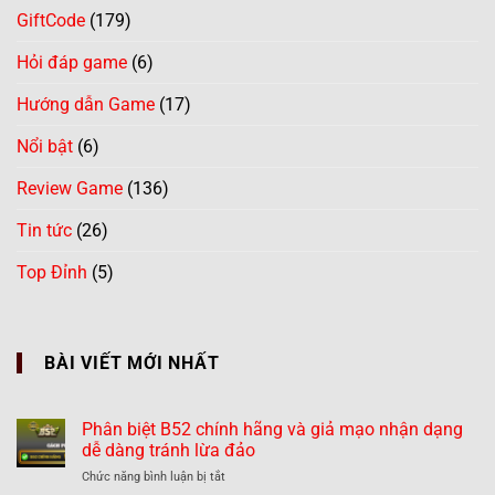
GiftCode
(179)
Hỏi đáp game
(6)
Hướng dẫn Game
(17)
Nổi bật
(6)
Review Game
(136)
Tin tức
(26)
Top Đỉnh
(5)
BÀI VIẾT MỚI NHẤT
Phân biệt B52 chính hãng và giả mạo nhận dạng
dễ dàng tránh lừa đảo
ở
Chức năng bình luận bị tắt
Phân