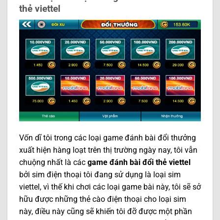
thẻ viettel
Vốn dĩ tôi trong các loại game đánh bài đổi thưởng
xuất hiện hàng loạt trên thị trường ngày nay, tôi vẫn
chuộng nhất là các
game đánh bài đổi thẻ viettel
bởi sim điện thoại tôi đang sử dụng là loại sim
viettel, vì thế khi chơi các loại game bài này, tôi sẽ sở
hữu được những thẻ cào điện thoại cho loại sim
này, điều này cũng sẽ khiến tôi đỡ được một phần