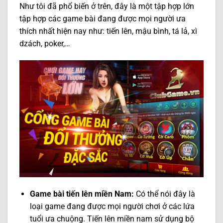
Như tôi đã phổ biến ở trên, đây là một tập hợp lớn
tập hợp các game bài đang được mọi người ưa
thích nhất hiện nay như: tiến lên, mậu bình, tá lả, xì
dzách, poker,…
Game bài tiến lên miền Nam:
Có thể nói đây là
loại game đang được mọi người chơi ở các lứa
tuổi ưa chuộng. Tiến lên miền nam sử dụng bộ