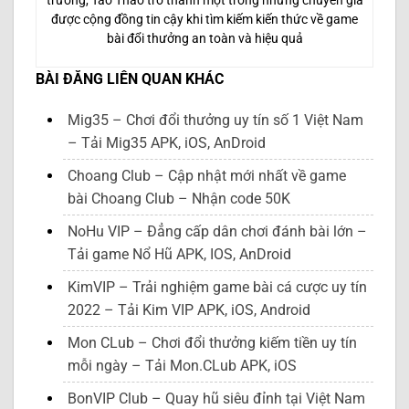
trường, Tào Tháo trở thành một trong những chuyên gia
được cộng đồng tin cậy khi tìm kiếm kiến thức về game
bài đổi thưởng an toàn và hiệu quả
BÀI ĐĂNG LIÊN QUAN KHÁC
Mig35 – Chơi đổi thưởng uy tín số 1 Việt Nam
– Tải Mig35 APK, iOS, AnDroid
Choang Club – Cập nhật mới nhất về game
bài Choang Club – Nhận code 50K
NoHu VIP – Đẳng cấp dân chơi đánh bài lớn –
Tải game Nổ Hũ APK, IOS, AnDroid
KimVIP – Trải nghiệm game bài cá cược uy tín
2022 – Tải Kim VIP APK, iOS, Android
Mon CLub – Chơi đổi thưởng kiếm tiền uy tín
mỗi ngày – Tải Mon.CLub APK, iOS
BonVIP Club – Quay hũ siêu đỉnh tại Việt Nam