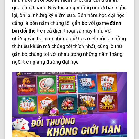
qua gần 3 năm. Nay tôi cùng những người bạn ngồi
lại, ôn lại những kỷ niệm xưa. Bốn năm học đại học
cũng là bốn năm chúng tôi gắn bó với game
đánh
bài đổi thẻ
trên cả điện thoại và máy tính. Với
những ván bài sau những giờ học mệt mỏi là những
thứ tiêu khiển mà chúng tôi thích nhất, cũng là thứ
gắn bó chúng tôi với nhau trong những năm tháng
ngồi trên giảng đường đại học.