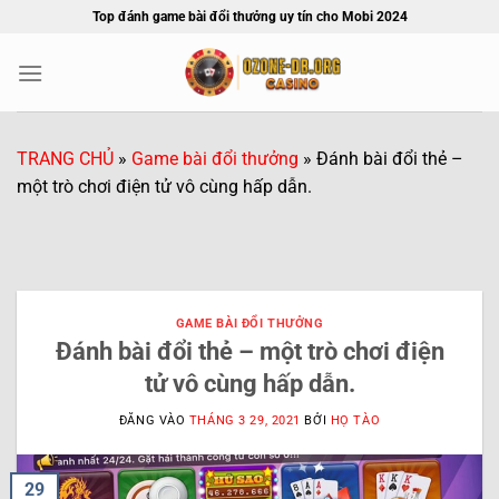
Bỏ
Top đánh game bài đổi thưởng uy tín cho Mobi 2024
qua
nội
dung
TRANG CHỦ
»
Game bài đổi thưởng
»
Đánh bài đổi thẻ –
một trò chơi điện tử vô cùng hấp dẫn.
GAME BÀI ĐỔI THƯỞNG
Đánh bài đổi thẻ – một trò chơi điện
tử vô cùng hấp dẫn.
ĐĂNG VÀO
THÁNG 3 29, 2021
BỞI
HỌ TÀO
29