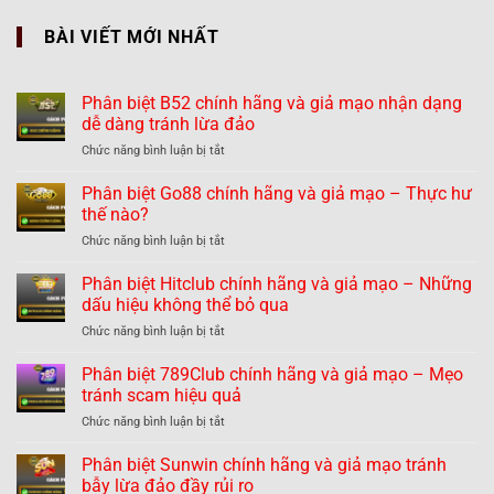
BÀI VIẾT MỚI NHẤT
Phân biệt B52 chính hãng và giả mạo nhận dạng
dễ dàng tránh lừa đảo
ở
Chức năng bình luận bị tắt
Phân
biệt
Phân biệt Go88 chính hãng và giả mạo – Thực hư
B52
thế nào?
chính
ở
Chức năng bình luận bị tắt
hãng
Phân
và
biệt
Phân biệt Hitclub chính hãng và giả mạo – Những
giả
Go88
mạo
dấu hiệu không thể bỏ qua
chính
nhận
ở
Chức năng bình luận bị tắt
hãng
dạng
Phân
và
dễ
biệt
Phân biệt 789Club chính hãng và giả mạo – Mẹo
giả
dàng
Hitclub
mạo
tránh scam hiệu quả
tránh
chính
–
lừa
ở
Chức năng bình luận bị tắt
hãng
Thực
đảo
Phân
và
hư
biệt
Phân biệt Sunwin chính hãng và giả mạo tránh
giả
thế
789Club
mạo
bẫy lừa đảo đầy rủi ro
nào?