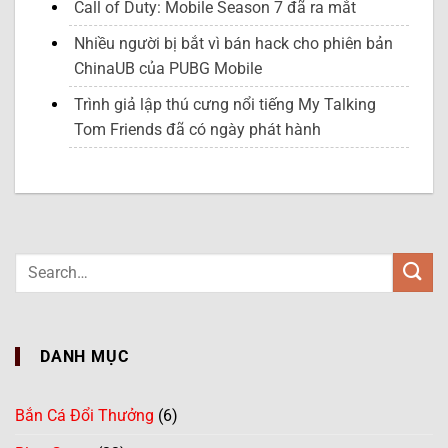
Call of Duty: Mobile Season 7 đã ra mắt
Nhiều người bị bắt vì bán hack cho phiên bản
ChinaUB của PUBG Mobile
Trình giả lập thú cưng nổi tiếng My Talking
Tom Friends đã có ngày phát hành
DANH MỤC
Bắn Cá Đổi Thưởng
(6)