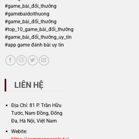
#game_bài_đổi_thưởng
#gamebaidoithuong
#game_bài_đổi_thưởng
#top_10_game_bài_đổi_thưởng
#game_bài_đổi_thưởng_uy_tín
#app game đánh bài uy tín
LIÊN HỆ
Địa Chỉ: 81 P. Trần Hữu
Tước, Nam Đồng, Đống
Đa, Hà Nội, Việt Nam
Webite: