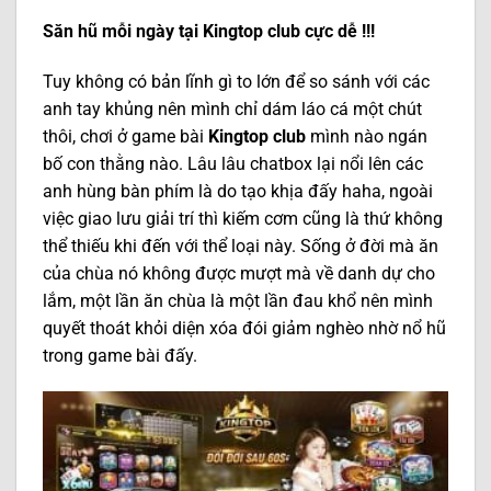
Săn hũ mỗi ngày tại Kingtop club cực dễ !!!
Tuy không có bản lĩnh gì to lớn để so sánh với các
anh tay khủng nên mình chỉ dám láo cá một chút
thôi, chơi ở game bài
Kingtop club
mình nào ngán
bố con thằng nào. Lâu lâu chatbox lại nổi lên các
anh hùng bàn phím là do tạo khịa đấy haha, ngoài
việc giao lưu giải trí thì kiếm cơm cũng là thứ không
thể thiếu khi đến với thể loại này. Sống ở đời mà ăn
của chùa nó không được mượt mà về danh dự cho
lắm, một lần ăn chùa là một lần đau khổ nên mình
quyết thoát khỏi diện xóa đói giảm nghèo nhờ nổ hũ
trong game bài đấy.