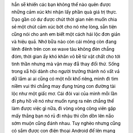
hẳn sẽ khiến các bạn không thể nào quên được
những cảm xúc khi nhận lấy phần quà giá trị thực.
Dạo gần có dư được chút thời gian nên muốn chia
sẻ một chút cảm xúc bớt cho nó nhẹ lòng, sẵn tiện
cũng nói cho anh em biết một cách hái lộc đơn giản
và hiệu quả. Nhớ bữa nào còn cái mông còn đang
lênh đênh trên con xe wave tàu không đèn chẳng
đóm, thời gian ấy khó khăn vô bề từ vật chất cho tới
tinh thần nhưng mà vận may đã thay đổi thứ. Sống
trong xã hội dành cho người trưởng thành nó vất vả
dữ lắm ai ai cũng có một nỗi khổ riêng, mình đi tìm
niềm vui thì chẳng may đụng trúng con đường tài
lộc như một giấc mơ. Cái đôi vai của mình mỗi lần
đi phụ hồ về nó như muốn rụng ra nên chẳng thể
làm được việc gì nữa, đi vòng vòng công viên gặp
mấy thằng bạn nó rủ đi nhậu thì cồn dồn lên não
sớm muộn cũng đánh nhau. Tuy nghèo nhưng cũng
có sắm được con điện thoại Android để lên mạng