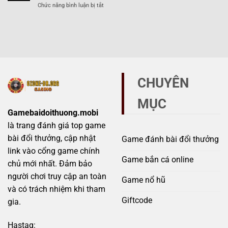
ở
Chức năng bình luận bị tắt
hãng
Những
Phân
và
dấu
biệt
giả
hiệu
Sunwin
mạo
không
chính
–
thể
hãng
Mẹo
bỏ
và
tránh
qua
giả
scam
mạo
hiệu
CHUYÊN
tránh
quả
bẫy
MỤC
lừa
đảo
Gamebaidoithuong.mobi
đầy
là trang đánh giá top game
rủi
ro
bài đổi thưởng, cập nhật
Game đánh bài đổi thưởng
link vào cổng game chính
Game bắn cá online
chủ mới nhất. Đảm bảo
người chơi truy cập an toàn
Game nổ hũ
và có trách nhiệm khi tham
Giftcode
gia.
Hastag: