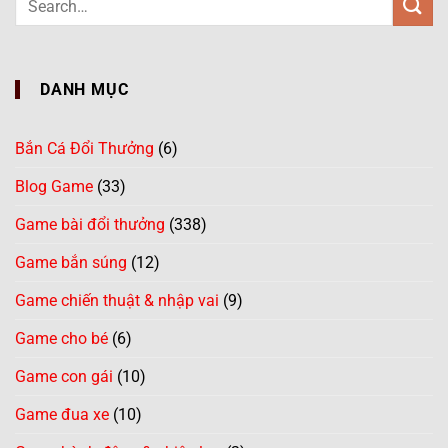
DANH MỤC
Bắn Cá Đổi Thưởng
(6)
Blog Game
(33)
Game bài đổi thưởng
(338)
Game bắn súng
(12)
Game chiến thuật & nhập vai
(9)
Game cho bé
(6)
Game con gái
(10)
Game đua xe
(10)