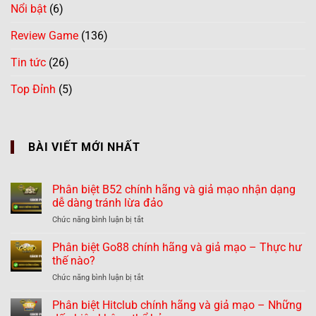
Nổi bật
(6)
Review Game
(136)
Tin tức
(26)
Top Đỉnh
(5)
BÀI VIẾT MỚI NHẤT
Phân biệt B52 chính hãng và giả mạo nhận dạng
dễ dàng tránh lừa đảo
ở
Chức năng bình luận bị tắt
Phân
biệt
Phân biệt Go88 chính hãng và giả mạo – Thực hư
B52
thế nào?
chính
ở
Chức năng bình luận bị tắt
hãng
Phân
và
biệt
Phân biệt Hitclub chính hãng và giả mạo – Những
giả
Go88
mạo