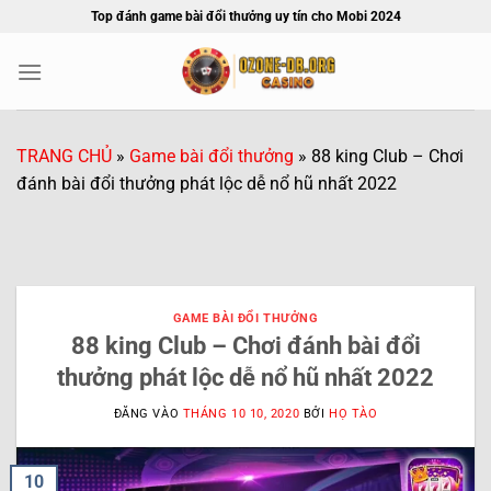
Bỏ
Top đánh game bài đổi thưởng uy tín cho Mobi 2024
qua
nội
dung
TRANG CHỦ
»
Game bài đổi thưởng
»
88 king Club – Chơi
đánh bài đổi thưởng phát lộc dễ nổ hũ nhất 2022
GAME BÀI ĐỔI THƯỞNG
88 king Club – Chơi đánh bài đổi
thưởng phát lộc dễ nổ hũ nhất 2022
ĐĂNG VÀO
THÁNG 10 10, 2020
BỞI
HỌ TÀO
10