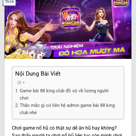
Th10
Nội Dung Bài Viết
Game bài 88 king club đồ sộ về lượng người
chơi
Thắc mắc gì cứ liên hệ admin game bài 88 king
club nhé
Chơi game nổ hũ có thật sự dễ ăn hũ hay không?
Sao thấy người ta chơi nổ hũ liên tục còn mình chơi