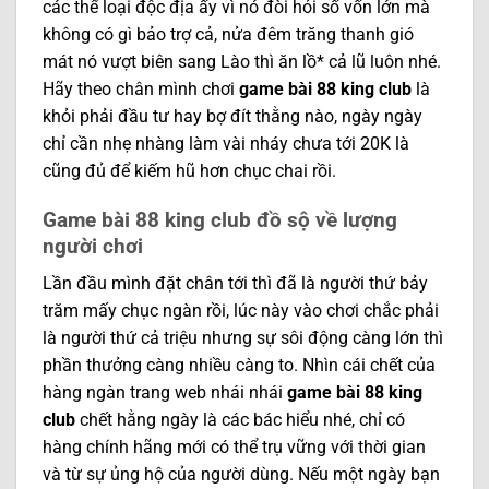
các thể loại độc địa ấy vì nó đòi hỏi số vốn lớn mà
không có gì bảo trợ cả, nửa đêm trăng thanh gió
mát nó vượt biên sang Lào thì ăn lồ* cả lũ luôn nhé.
Hãy theo chân mình chơi
game bài 88 king club
là
khỏi phải đầu tư hay bợ đít thằng nào, ngày ngày
chỉ cần nhẹ nhàng làm vài nháy chưa tới 20K là
cũng đủ để kiếm hũ hơn chục chai rồi.
Game bài 88 king club đồ sộ về lượng
người chơi
Lần đầu mình đặt chân tới thì đã là người thứ bảy
trăm mấy chục ngàn rồi, lúc này vào chơi chắc phải
là người thứ cả triệu nhưng sự sôi động càng lớn thì
phần thưởng càng nhiều càng to. Nhìn cái chết của
hàng ngàn trang web nhái nhái
game bài 88 king
club
chết hằng ngày là các bác hiểu nhé, chỉ có
hàng chính hãng mới có thể trụ vững với thời gian
và từ sự ủng hộ của người dùng. Nếu một ngày bạn