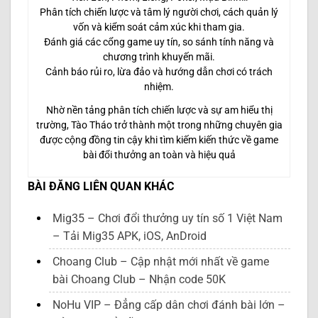
Phân tích chiến lược và tâm lý người chơi, cách quản lý
vốn và kiểm soát cảm xúc khi tham gia.
Đánh giá các cổng game uy tín, so sánh tính năng và
chương trình khuyến mãi.
Cảnh báo rủi ro, lừa đảo và hướng dẫn chơi có trách
nhiệm.
Nhờ nền tảng phân tích chiến lược và sự am hiểu thị
trường, Tào Tháo trở thành một trong những chuyên gia
được cộng đồng tin cậy khi tìm kiếm kiến thức về game
bài đổi thưởng an toàn và hiệu quả
BÀI ĐĂNG LIÊN QUAN KHÁC
Mig35 – Chơi đổi thưởng uy tín số 1 Việt Nam
– Tải Mig35 APK, iOS, AnDroid
Choang Club – Cập nhật mới nhất về game
bài Choang Club – Nhận code 50K
NoHu VIP – Đẳng cấp dân chơi đánh bài lớn –