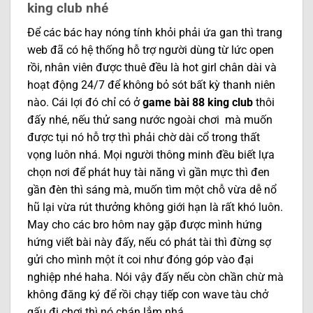
king club nhé
Để các bác hay nóng tính khỏi phải ứa gan thì trang
web đã có hệ thống hỗ trợ người dùng từ lức open
rồi, nhân viên được thuê đều là hot girl chân dài và
hoạt động 24/7 để không bỏ sót bất kỳ thanh niên
nào. Cái lợi đó chỉ có ở
game bài 88 king club
thôi
đấy nhé, nếu thử sang nước ngoài chơi mà muốn
được tụi nó hỗ trợ thì phải chờ dài cổ trong thất
vọng luôn nhá. Mọi người thông minh đều biết lựa
chọn nơi để phát huy tài năng vì gần mực thì đen
gần đèn thì sáng mà, muốn tìm một chỗ vừa dễ nổ
hũ lại vừa rút thưởng không giới hạn là rất khó luôn.
May cho các bro hôm nay gặp được mình hứng
hứng viết bài này đấy, nếu có phát tài thì đừng sợ
gửi cho mình một ít coi như đóng góp vào đại
nghiệp nhé haha. Nói vậy đấy nếu còn chần chừ mà
không đăng ký để rồi chạy tiếp con wave tàu chở
gấu đi chơi thì nó chán lắm nhá.