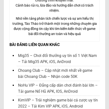
chương trình khuyến mãi.
Cảnh báo rủi ro, lừa đảo và hướng dẫn chơi có trách
nhiệm.
Nhờ nền tảng phân tích chiến lược và sự am hiểu thị
trường, Tào Tháo trở thành một trong những chuyên gia
được cộng đồng tin cậy khi tìm kiếm kiến thức về game
bài đổi thưởng an toàn và hiệu quả
BÀI ĐĂNG LIÊN QUAN KHÁC
Mig35 – Chơi đổi thưởng uy tín số 1 Việt Nam
– Tải Mig35 APK, iOS, AnDroid
Choang Club – Cập nhật mới nhất về game
bài Choang Club – Nhận code 50K
NoHu VIP – Đẳng cấp dân chơi đánh bài lớn –
Tải game Nổ Hũ APK, IOS, AnDroid
KimVIP – Trải nghiệm game bài cá cược uy tín
2022 – Tải Kim VIP APK, iOS, Android