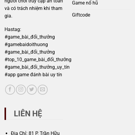
người chơi truy cập an toàn
Game nổ hũ
và có trách nhiệm khi tham
Giftcode
gia.
Hastag:
#game_bài_đổi_thưởng
#gamebaidoithuong
#game_bài_đổi_thưởng
#top_10_game_bài_đổi_thưởng
#game_bài_đổi_thưởng_uy_tín
#app game đánh bài uy tín
LIÊN HỆ
Địa Chỉ: 81 P. Trần Hữu