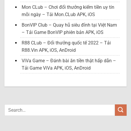
Mon CLub – Chơi đổi thưởng kiếm tiền uy tín
mỗi ngày – Tải Mon.CLub APK, iOS
BonVIP Club – Quay hũ siêu đỉnh tại Việt Nam
– Tải Game BonVIP phiên bản APK, iOS
R88 CLub – Đổi thưởng quốc tế 2022 – Tải
R88.Vin APK, iOS, AnDroid
ViVa Game – Đánh bài ăn tiền thật hấp dẫn –
Tải Game ViVa APK, iOS, AnDroid