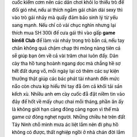
cuốc kiếm cơm nên các dân chơi khỏi lo thiếu trò để
đổi gió nhé, nếu ai thích ngắm gái chân dài sexy thì
vào trò gái nhảy mà quẩy đảm bảo sinh lý từ yếu
sang mạnh. Nếu chỉ có vài chục nghìn nhưng lại
thích mua SH 300i để cưa gái thì vào gấp
game
bin68 Club
để làm vài nháy trong trò bắn cá, nếu tay
chân không quá chậm chạp thì mông nàng tiên cá
sẽ giúp bạn ôm về cả vài trăm chai luôn đấy. Dân
cày tha hồ tung hoành ngang dọc mà chẳng hề sợ
hết đất dụng võ, mỗi ngày lại có thêm các sự kiện
thưởng thật giúp các bác phát tài nhanh đến mức
não còn chưa kịp hiểu thì tay đã ôm cả khối tải sản
kếch xù. Nhiều anh em cày cuốc đã đặt niềm tin vào
đây để hốt về mấy chục chai mỗi tháng, phần ăn ấy
là không giới hạn càng đông càng ngon vì thế mà
game cứ đông nghẹt người. Những chiều hè trên đất
Tây Ninh chỗ mình mưa ác liệt lắm nên đi phụ hồ
không có được, thất nghiệp ngồi ở nhà chán đời lắm