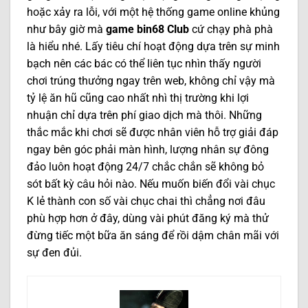
hoặc xảy ra lỗi, với một hệ thống game online khủng
như bây giờ mà
game bin68 Club
cứ chạy phà phà
là hiểu nhé. Lấy tiêu chí hoạt động dựa trên sự minh
bạch nên các bác có thể liên tục nhìn thấy người
chơi trúng thưởng ngay trên web, không chỉ vậy mà
tỷ lệ ăn hũ cũng cao nhất nhì thị trường khi lợi
nhuận chỉ dựa trên phí giao dịch mà thôi. Những
thắc mắc khi chơi sẽ được nhân viên hỗ trợ giải đáp
ngay bên góc phải màn hình, lượng nhân sự đông
đảo luôn hoạt động 24/7 chắc chắn sẽ không bỏ
sót bất kỳ câu hỏi nào. Nếu muốn biến đổi vài chục
K lẻ thành con số vài chục chai thì chẳng nơi đâu
phù hợp hơn ở đây, dùng vài phút đăng ký mà thử
đừng tiếc một bữa ăn sáng để rồi dậm chân mãi với
sự đen đủi.