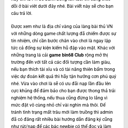
dõi ở bài viêt dưới đây nhé. Bài viết này sẽ cho bạn
câu trả lời.
Được xem như là địa chỉ vàng của làng bài thủ VN
với những dòng game chất lượng đã chiếm được sự
tín nhiệm, chỉ cần bước chân vào chơi là ngay lập
tức cả đống sự kiện kiếm hũ đập vào mặt. Khác với
những trang lá cải
game bin68 Club
rộng mở thị
trường đến với tất cả các đối tượng cần làm giàu,
nếu bạn thích tài xỉu và có tài năng thiên bẩm trong
việc dự đoán kết quả thì hãy tận hưởng cơn phú quý
nhé. Vừa vào chơi là sẽ có ưu đãi nạp lần đầu lên
cực khủng để đảm bảo cho bạn được thong thả trải
nghiệm hệ thống, nếu thua cũng đừng lo lắng vì
mức đặt vô cùng nhỏ chỉ vài nghìn mà thôi. Để
tránh tình trạng mất trâu mới làm truồng thì admin
đã có đăng rất nhiều bài hướng dẫn đăng ký cũng
như rút/nạp để các bác newbie có thể đọc và làm