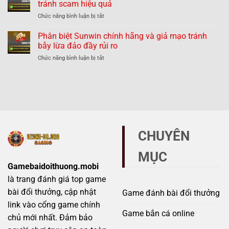
mạo
tránh scam hiệu quả
tránh
chính
–
lừa
ở
Chức năng bình luận bị tắt
hãng
Thực
đảo
Phân
và
hư
biệt
Phân biệt Sunwin chính hãng và giả mạo tránh
giả
thế
789Club
mạo
bẫy lừa đảo đầy rủi ro
nào?
chính
–
ở
Chức năng bình luận bị tắt
hãng
Những
Phân
và
dấu
biệt
giả
hiệu
Sunwin
mạo
không
chính
–
thể
hãng
Mẹo
bỏ
và
tránh
qua
giả
scam
mạo
hiệu
CHUYÊN
tránh
quả
bẫy
MỤC
lừa
đảo
Gamebaidoithuong.mobi
đầy
là trang đánh giá top game
rủi
ro
bài đổi thưởng, cập nhật
Game đánh bài đổi thưởng
link vào cổng game chính
Game bắn cá online
chủ mới nhất. Đảm bảo