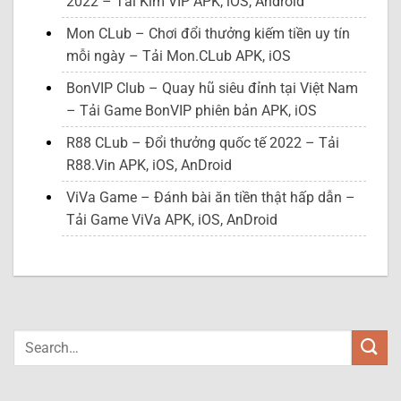
2022 – Tải Kim VIP APK, iOS, Android
Mon CLub – Chơi đổi thưởng kiếm tiền uy tín
mỗi ngày – Tải Mon.CLub APK, iOS
BonVIP Club – Quay hũ siêu đỉnh tại Việt Nam
– Tải Game BonVIP phiên bản APK, iOS
R88 CLub – Đổi thưởng quốc tế 2022 – Tải
R88.Vin APK, iOS, AnDroid
ViVa Game – Đánh bài ăn tiền thật hấp dẫn –
Tải Game ViVa APK, iOS, AnDroid