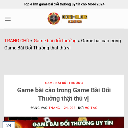
Bỏ
Top đánh game bài đổi thưởng uy tín cho Mobi 2024
qua
nội
dung
TRANG CHỦ
»
Game bài đổi thưởng
»
Game bài cào trong
Game Bài Đổi Thưởng thật thú vị
GAME BÀI ĐỔI THƯỞNG
Game bài cào trong Game Bài Đổi
Thưởng thật thú vị
ĐĂNG VÀO
THÁNG 1 24, 2021
BỞI
HỌ TÀO
24