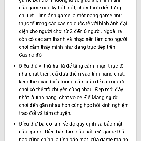
của game cực kỳ bắt mắt, chân thực đến từng
chi tiết. Hình ảnh game là một băng game như
thực tế trong các casino quốc tế với hình ảnh đại
diện cho người chơi từ 2 đến 6 người. Ngoài ra
còn có các âm thanh và nhạc nền làm cho người
chơi cảm thấy mình như đang trực tiếp trên
Casino đó.
Điều thú vị thứ hai là để tăng cảm nhận thực tế
nhà phát triển, đã đưa thêm vào tính năng chat,
kèm theo các biểu tượng cảm xúc để các người
chơi có thể trò chuyện cùng nhau. Đẹp mới đây
nhất là tính năng chat voice. Để Mang người
chơi đến gần nhau hơn cùng học hỏi kinh nghiệm
trao đổi và tám chuyện.
Điều thứ ba đó làm về độ quy định và bảo mật
của game. Điều bận tâm của bất cứ game thủ
nào cũng chính là tính bảo mật của game mà họ