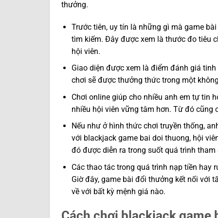
thưởng.
Trước tiên, uy tín là những gì mà game b
tìm kiếm. Đây được xem là thước đo tiêu 
hội viên.
Giao diện được xem là điểm đánh giá tinh
chơi sẽ được thưởng thức trong một không 
Chơi online giúp cho nhiều anh em tự tin h
nhiều hội viên vững tâm hơn. Từ đó cũng 
Nếu như ở hình thức chơi truyền thống, anh
với
blackjack
game bai doi thuong
, hội vi
đó được diễn ra trong suốt quá trình tham 
Các thao tác trong quá trình nạp tiền hay r
Giờ đây, game bài đổi thưởng kết nối với t
về với bất kỳ mệnh giá nào.
Cách chơi blackjack game b