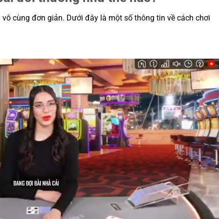
i vô cùng đơn giản. Dưới đây là một số thông tin về cách chơi