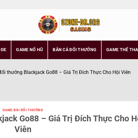
ODE
GAME NỔ HŨ
BẮN CÁ ĐỔI THƯỞNG
GAME THỂ TH
ổi thưởng Blackjack Go88 – Giá Trị Đích Thực Cho Hội Viên
GAME BÀI ĐỔI THƯỞNG
jack Go88 – Giá Trị Đích Thực Cho H
Viên