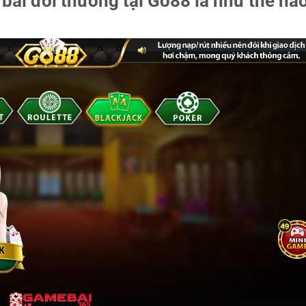
bài đổi thưởng tại Go88 là như thế nà