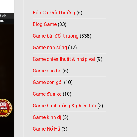
Bắn Cá Đổi Thưởng
(6)
Blog Game
(33)
Game bài đổi thưởng
(338)
Game bắn súng
(12)
Game chiến thuật & nhập vai
(9)
Game cho bé
(6)
Game con gái
(10)
Game đua xe
(10)
Game hành động & phiêu lưu
(2)
Game kinh dị
(5)
Game Nổ Hũ
(3)