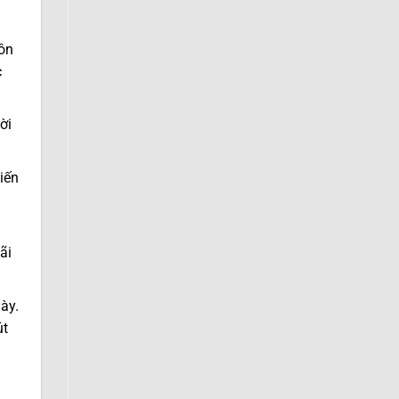
ôn
c
ời
iến
ãi
ày.
út