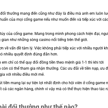
ài đổi thưởng mang đến cũng như đây là điều mà anh em luôn lu
chuẩn của mọi cổng game nếu như muốn đến và tiếp xúc với cá
 túy của cổng game. Mang trong mình phong cách hiện đại, ngư
gian như những sòng casino nổi tiếng trên thế giới.
ơn về vấn đề tâm lý. Việc không phải tiếp xúc với nhiều người kh
có nhiều quyết định đúng đắn hơn.
 em chỉ có thể quy đổi đồng tiền theo mệnh giá 1-1 thì khi tới
ên còn có thể tham gia nhận thưởng. Các ưu đãi về tiền nạp, ưu đ
gia với nhiều điều mới mẻ.
út tiền mang lại sự tiện lợi nhất định cho hội viên ở cổng game n
ất cả các ngân hàng, chính vì vậy mà có thể thực hiện thao tác r
ài đổi thưởng như thế nào?