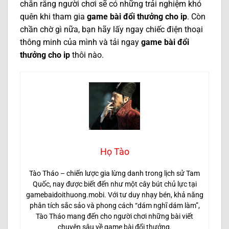
chắn rằng người chơi sẽ có những trải nghiệm khó
quên khi tham gia
game bài đổi thưởng cho ip
. Còn
chần chờ gì nữa, bạn hãy lấy ngay chiếc điện thoại
thông minh của mình và tải ngay
game bài đổi
thưởng cho ip
thôi nào.
Họ Tào
Tào Tháo – chiến lược gia lừng danh trong lịch sử Tam
Quốc, nay được biết đến như một cây bút chủ lực tại
gamebaidoithuong.mobi. Với tư duy nhạy bén, khả năng
phân tích sắc sảo và phong cách “dám nghĩ dám làm”,
Tào Tháo mang đến cho người chơi những bài viết
chuyên sâu về game bài đổi thưởng.