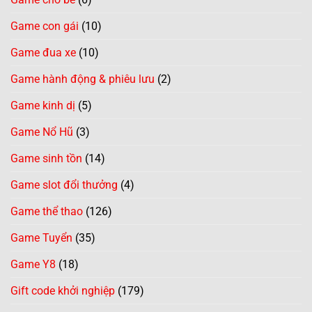
Game con gái
(10)
Game đua xe
(10)
Game hành động & phiêu lưu
(2)
Game kinh dị
(5)
Game Nổ Hũ
(3)
Game sinh tồn
(14)
Game slot đổi thưởng
(4)
Game thể thao
(126)
Game Tuyển
(35)
Game Y8
(18)
Gift code khởi nghiệp
(179)