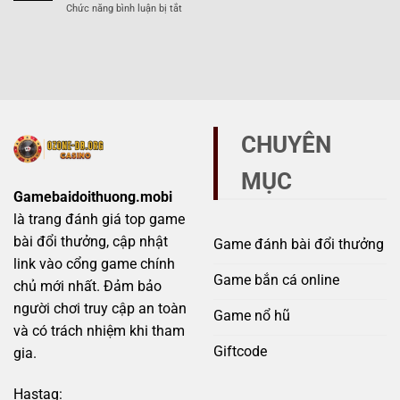
ở
Chức năng bình luận bị tắt
hãng
Những
Phân
và
dấu
biệt
giả
hiệu
Sunwin
mạo
không
chính
–
thể
hãng
Mẹo
bỏ
và
tránh
qua
giả
scam
mạo
hiệu
CHUYÊN
tránh
quả
bẫy
MỤC
lừa
đảo
Gamebaidoithuong.mobi
đầy
là trang đánh giá top game
rủi
ro
bài đổi thưởng, cập nhật
Game đánh bài đổi thưởng
link vào cổng game chính
Game bắn cá online
chủ mới nhất. Đảm bảo
người chơi truy cập an toàn
Game nổ hũ
và có trách nhiệm khi tham
Giftcode
gia.
Hastag: