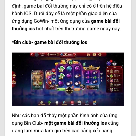
định, game bài đổi thưởng này chỉ có ở trên hệ điều
hành IOS. Dưới đây sẽ là một phần giao diện của
ứng dụng GoWin- một ứng dụng của
game bài đổi
thưởng ios
hot nhất trên thị trường game ngày nay.
*Bin club- game bài đổi thưởng ios
Như các bạn đã thấy một phần hình ảnh của ứng
dụng Bin Club-
một game bài đổi thưởng ios
cũng
đang làm mưa làm gió trên các bảng xếp hạng