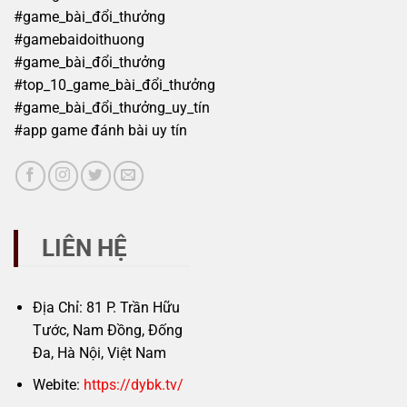
#game_bài_đổi_thưởng
#gamebaidoithuong
#game_bài_đổi_thưởng
#top_10_game_bài_đổi_thưởng
#game_bài_đổi_thưởng_uy_tín
#app game đánh bài uy tín
LIÊN HỆ
Địa Chỉ: 81 P. Trần Hữu
Tước, Nam Đồng, Đống
Đa, Hà Nội, Việt Nam
Webite:
https://dybk.tv/