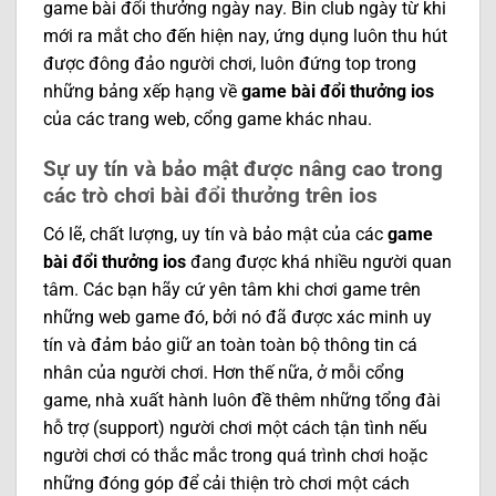
game bài đổi thưởng ngày nay. Bin club ngày từ khi
mới ra mắt cho đến hiện nay, ứng dụng luôn thu hút
được đông đảo người chơi, luôn đứng top trong
những bảng xếp hạng về
game bài đổi thưởng ios
của các trang web, cổng game khác nhau.
Sự uy tín và bảo mật được nâng cao trong
các trò chơi bài đổi thưởng trên ios
Có lẽ, chất lượng, uy tín và bảo mật của các
game
bài đổi thưởng ios
đang được khá nhiều người quan
tâm. Các bạn hãy cứ yên tâm khi chơi game trên
những web game đó, bởi nó đã được xác minh uy
tín và đảm bảo giữ an toàn toàn bộ thông tin cá
nhân của người chơi. Hơn thế nữa, ở mỗi cổng
game, nhà xuất hành luôn đề thêm những tổng đài
hỗ trợ (support) người chơi một cách tận tình nếu
người chơi có thắc mắc trong quá trình chơi hoặc
những đóng góp để cải thiện trò chơi một cách