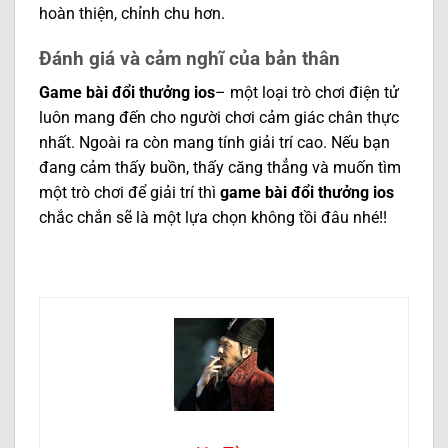
hoàn thiện, chỉnh chu hơn.
Đánh giá và cảm nghĩ của bản thân
Game bài đổi thưởng ios
– một loại trò chơi điện tử
luôn mang đến cho người chơi cảm giác chân thực
nhất. Ngoài ra còn mang tính giải trí cao. Nếu bạn
đang cảm thấy buồn, thấy căng thẳng và muốn tìm
một trò chơi để giải trí thì
game bài đổi thưởng ios
chắc chắn sẽ là một lựa chọn không tồi đâu nhé!!