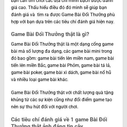
bạn cần tìm chơi các địa chỉ minh bạch được đánh
giá cao. Thấu hiểu điều đó đó mình sẽ giúp bạn
đánh giá và tìm ra được Game Bài Đổi Thưởng phù
hợp với bạn dựa trên các tiêu chí đánh giá hiện nay.
Game Bài Đổi Thưởng thật là gì?
Game Bài Đổi Thưởng thật là một dạng cổng game
bài mà số lượng đa dạng, các game bài mini trong
đó bao gồm: game bài tiến lên miền nam, game bài
tiến lên miền Bắc, game bài Phỏm, game bài tá lả,
game bài poker, game bài xì dách, game bài nổ hũ
và nhiều loại game bài khác.
Game Bài Đổi Thưởng thật với chất lượng quà tặng
khủng từ các sự kiện cũng như đổi điểm game tạo
nên sự thu hút đối với người chơi.
Các tiêu chí đánh giá về 1 game Bài Đổi
Thưởng thật ảnh đáng tin cậy.