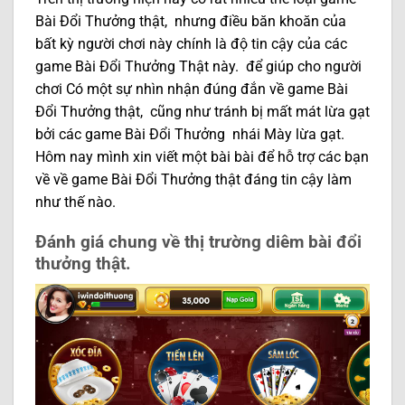
Bài Đổi Thưởng thật, nhưng điều băn khoăn của
bất kỳ người chơi này chính là độ tin cậy của các
game Bài Đổi Thưởng Thật này. để giúp cho người
chơi Có một sự nhìn nhận đúng đắn về game Bài
Đổi Thưởng thật, cũng như tránh bị mất mát lừa gạt
bởi các game Bài Đổi Thưởng nhái Mày lừa gạt.
Hôm nay mình xin viết một bài bài để hỗ trợ các bạn
về về game Bài Đổi Thưởng thật đáng tin cậy làm
như thế nào.
Đánh giá chung về thị trường diêm bài đổi
thưởng thật.