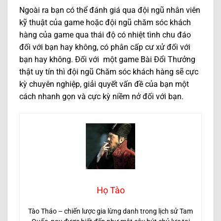
Ngoài ra bạn có thể đánh giá qua đội ngũ nhân viên
kỹ thuật của game hoặc đội ngũ chăm sóc khách
hàng của game qua thái độ có nhiệt tình chu đáo
đối với bạn hay không, có phân cấp cư xử đối với
bạn hay không. Đối với một game Bài Đổi Thưởng
thật uy tín thì đội ngũ Chăm sóc khách hàng sẽ cực
kỳ chuyên nghiệp, giải quyết vấn đề của bạn một
cách nhanh gọn và cực kỳ niềm nở đối với bạn.
Họ Tào
Tào Tháo – chiến lược gia lừng danh trong lịch sử Tam