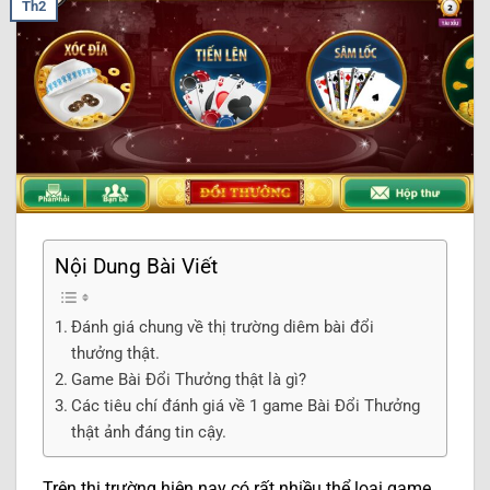
Th2
Nội Dung Bài Viết
Đánh giá chung về thị trường diêm bài đổi
thưởng thật.
Game Bài Đổi Thưởng thật là gì?
Các tiêu chí đánh giá về 1 game Bài Đổi Thưởng
thật ảnh đáng tin cậy.
Trên thị trường hiện nay có rất nhiều thể loại game