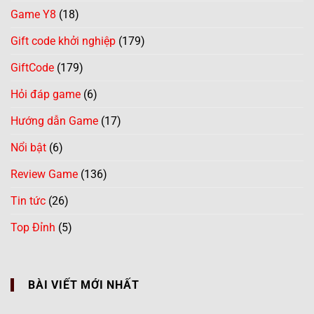
Game Y8
(18)
Gift code khởi nghiệp
(179)
GiftCode
(179)
Hỏi đáp game
(6)
Hướng dẫn Game
(17)
Nổi bật
(6)
Review Game
(136)
Tin tức
(26)
Top Đỉnh
(5)
BÀI VIẾT MỚI NHẤT