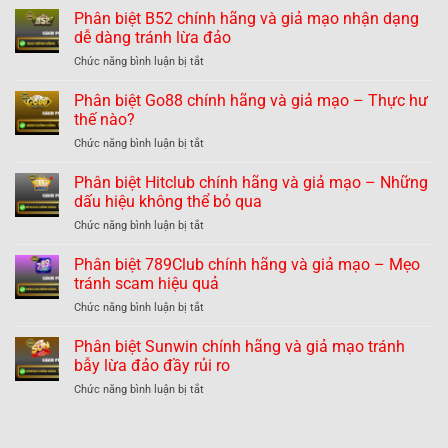
Phân biệt B52 chính hãng và giả mạo nhận dạng
dễ dàng tránh lừa đảo
ở
Chức năng bình luận bị tắt
Phân
biệt
Phân biệt Go88 chính hãng và giả mạo – Thực hư
B52
thế nào?
chính
ở
Chức năng bình luận bị tắt
hãng
Phân
và
biệt
Phân biệt Hitclub chính hãng và giả mạo – Những
giả
Go88
mạo
dấu hiệu không thể bỏ qua
chính
nhận
ở
Chức năng bình luận bị tắt
hãng
dạng
Phân
và
dễ
biệt
Phân biệt 789Club chính hãng và giả mạo – Mẹo
giả
dàng
Hitclub
mạo
tránh scam hiệu quả
tránh
chính
–
lừa
ở
Chức năng bình luận bị tắt
hãng
Thực
đảo
Phân
và
hư
biệt
Phân biệt Sunwin chính hãng và giả mạo tránh
giả
thế
789Club
mạo
bẫy lừa đảo đầy rủi ro
nào?
chính
–
ở
Chức năng bình luận bị tắt
hãng
Những
Phân
và
dấu
biệt
giả
hiệu
Sunwin
mạo
không