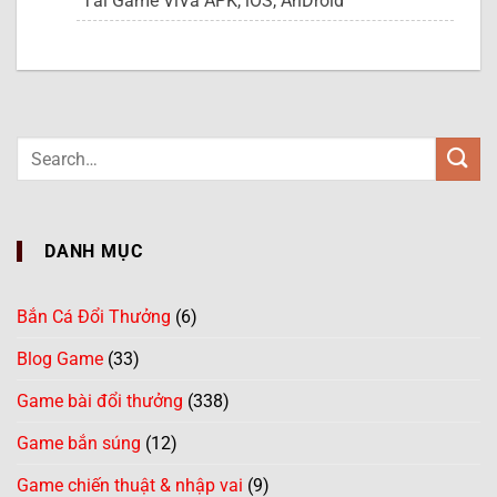
Tải Game ViVa APK, iOS, AnDroid
DANH MỤC
Bắn Cá Đổi Thưởng
(6)
Blog Game
(33)
Game bài đổi thưởng
(338)
Game bắn súng
(12)
Game chiến thuật & nhập vai
(9)