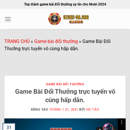
Bỏ
Top đánh game bài đổi thưởng uy tín cho Mobi 2024
qua
nội
dung
TRANG CHỦ
»
Game bài đổi thưởng
»
Game Bài Đổi
Thưởng trực tuyến vô cùng hấp dẫn.
GAME BÀI ĐỔI THƯỞNG
Game Bài Đổi Thưởng trực tuyến vô
cùng hấp dẫn.
ĐĂNG VÀO
THÁNG 1 31, 2021
BỞI
HỌ TÀO
31