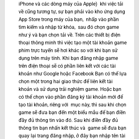
iPhone và các dòng máy của Apple) khi việc tải
về cũng tương tự, sự bạn phải vào kho ứng dụng
App Store trong máy của bạn, nhấp vào phần
tìm kiếm và nhập từ khóa, sau đó chọn game
như ý và bạn chọn tải về. Trên các thiết bị điện
thoại thông minh thì việc tạo một tài khoản game
phim trực tuyến sẽ hơi khác so với khi bạn sử
dụng trên máy tính. Khi bạn đăng nhập game
trên điện thoại sẽ có phần liên kết với các tài
khoản như Google hoặc Facebook Bạn có thể lựa
chọn một trong hai giao thức để liên kết tài
khoản và sử dụng trải nghiệm game. Hoặc bạn
có thể chọn vào phần đăng ký tài khoản mới để
tạo tài khoản, riêng với mục này, thì sau khi chọn
game sẽ đưa bạn đến một biểu mẫu để bạn điền
đầy đủ thông tin vào đó. Sau khi điền đầy đủ
thông tin bạn nhấn kết thúc và game sẽ đưa bạn
quay lại trang đăng nhập, ở đây bạn nhập tên tài