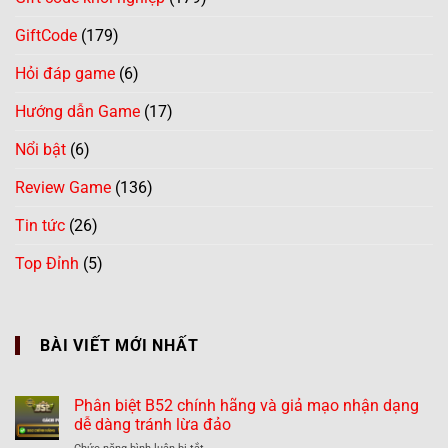
GiftCode
(179)
Hỏi đáp game
(6)
Hướng dẫn Game
(17)
Nổi bật
(6)
Review Game
(136)
Tin tức
(26)
Top Đỉnh
(5)
BÀI VIẾT MỚI NHẤT
Phân biệt B52 chính hãng và giả mạo nhận dạng
dễ dàng tránh lừa đảo
ở