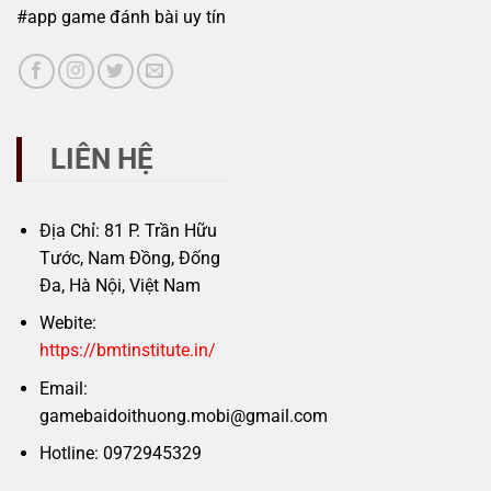
#app game đánh bài uy tín
LIÊN HỆ
Địa Chỉ: 81 P. Trần Hữu
Tước, Nam Đồng, Đống
Đa, Hà Nội, Việt Nam
Webite:
https://bmtinstitute.in/
Email:
gamebaidoithuong.mobi@gmail.com
Hotline: 0972945329