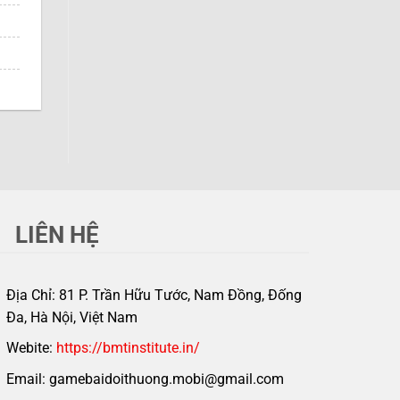
LIÊN HỆ
Địa Chỉ: 81 P. Trần Hữu Tước, Nam Đồng, Đống
Đa, Hà Nội, Việt Nam
Webite:
https://bmtinstitute.in/
Email:
gamebaidoithuong.mobi@gmail.com