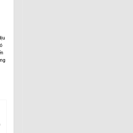
rủi
ro
dịu
nó
ến
úng
m