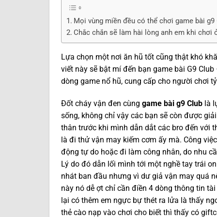
Mọi vùng miền đều có thể chơi game bài g9 
Chắc chắn sẽ làm hài lòng anh em khi chơi 
Lựa chọn một nơi ăn hũ tốt cũng thật khó khă
viết này sẽ bật mí đến bạn game bài G9 Club 
dòng game nổ hũ, cung cấp cho người chơi tỷ
Đốt cháy vận đen cùng
game bài g9 Club
là 
sống, không chỉ vậy các bạn sẽ còn được giải 
thân trước khi mình dẫn dắt các bro đến với t
là đi thử vận may kiếm cơm ấy mà. Công việc 
động tự do hoặc đi làm công nhân, do nhu cầu
Lý do đó dẫn lối mình tới một nghề tay trái o
nhát ban đầu nhưng vì dư giả vận may quá nê
này nó dễ ợt chỉ cần điền 4 dòng thông tin tài
lại có thêm em ngực bự thét ra lửa là thấy ng
thẻ cào nạp vào chơi cho biết thì thấy có gift