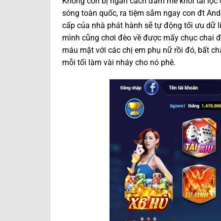
Không còn bị ngăn cách đam mê khỏi tài lộc c
sóng toàn quốc, ra tiệm sắm ngay con đt Andr
cấp của nhà phát hành sẽ tự động tối ưu dữ l
mình cũng chơi đèo về được mấy chục chai đ
máu mặt với các chị em phụ nữ rồi đó, bất c
mỗi tối làm vài nháy cho nó phê.