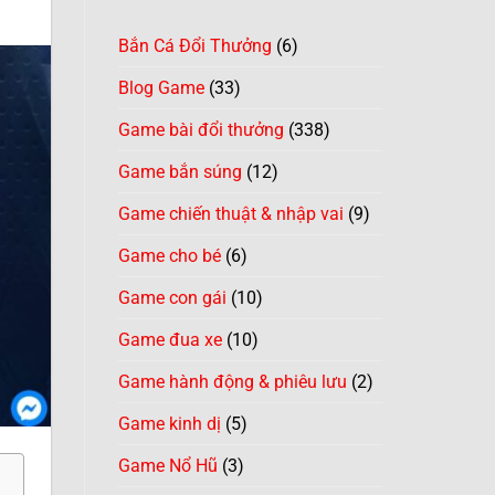
Bắn Cá Đổi Thưởng
(6)
Blog Game
(33)
Game bài đổi thưởng
(338)
Game bắn súng
(12)
Game chiến thuật & nhập vai
(9)
Game cho bé
(6)
Game con gái
(10)
Game đua xe
(10)
Game hành động & phiêu lưu
(2)
Game kinh dị
(5)
Game Nổ Hũ
(3)