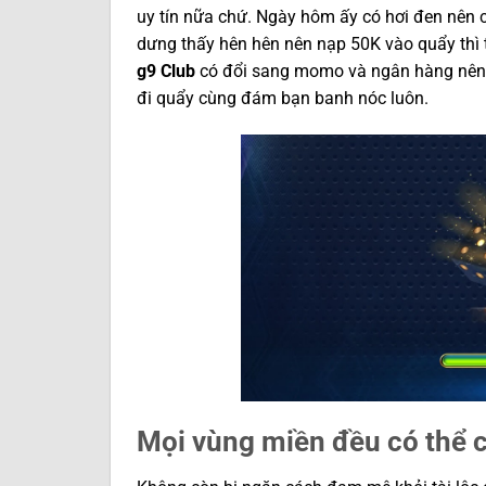
uy tín nữa chứ. Ngày hôm ấy có hơi đen nên c
dưng thấy hên hên nên nạp 50K vào quẩy thì t
g9 Club
có đổi sang momo và ngân hàng nên m
đi quẩy cùng đám bạn banh nóc luôn.
Mọi vùng miền đều có thể c