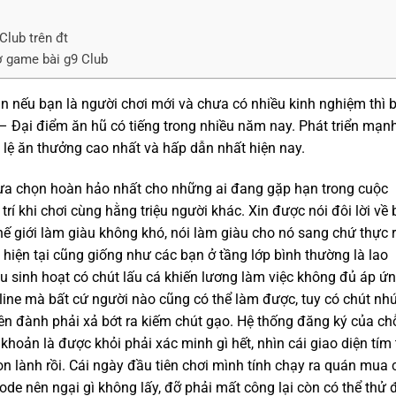
Club trên đt
ở game bài g9 Club
n nếu bạn là người chơi mới và chưa có nhiều kinh nghiệm thì b
– Đại điểm ăn hũ có tiếng trong nhiều năm nay. Phát triển mạn
 lệ ăn thưởng cao nhất và hấp dẫn nhất hiện nay.
lựa chọn hoàn hảo nhất cho những ai đang gặp hạn trong cuộc
trí khi chơi cùng hằng triệu người khác. Xin được nói đôi lời về
hế giới làm giàu không khó, nói làm giàu cho nó sang chứ thực 
hiện tại cũng giống như các bạn ở tầng lớp bình thường là lao
 sinh hoạt có chút lấu cá khiến lương làm việc không đủ áp ứn
nline mà bất cứ người nào cũng có thể làm được, tuy có chút nhú
n đành phải xả bớt ra kiếm chút gạo. Hệ thống đăng ký của ch
 khoản là được khỏi phải xác minh gì hết, nhìn cái giao diện tím
on lành rồi. Cái ngày đầu tiên chơi mình tính chạy ra quán mua 
code nên ngại gì không lấy, đỡ phải mất công lại còn có thể thử 