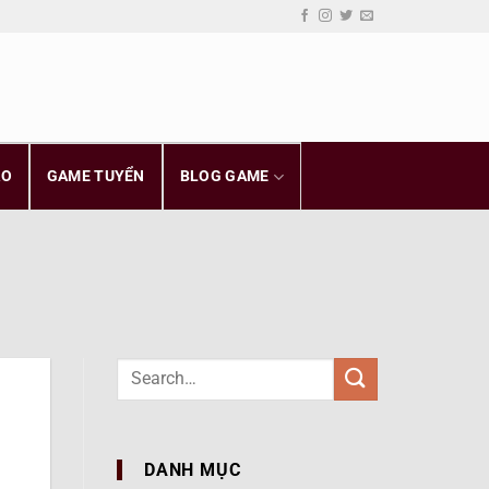
AO
GAME TUYỂN
BLOG GAME
DANH MỤC