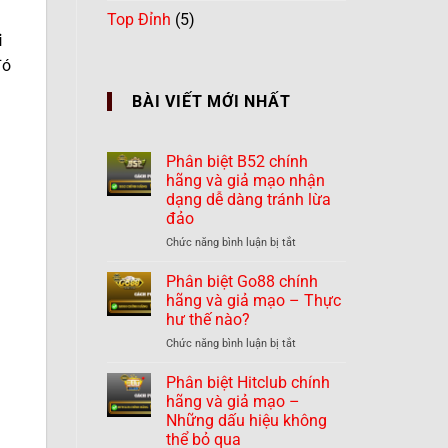
Top Đỉnh
(5)
i
đó
BÀI VIẾT MỚI NHẤT
Phân biệt B52 chính
hãng và giả mạo nhận
dạng dễ dàng tránh lừa
đảo
ở
Chức năng bình luận bị tắt
Phân
biệt
Phân biệt Go88 chính
B52
hãng và giả mạo – Thực
chính
hư thế nào?
hãng
ở
Chức năng bình luận bị tắt
và
Phân
giả
biệt
mạo
Phân biệt Hitclub chính
Go88
nhận
hãng và giả mạo –
chính
dạng
Những dấu hiệu không
hãng
dễ
thể bỏ qua
và
dàng