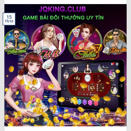
15
Th10