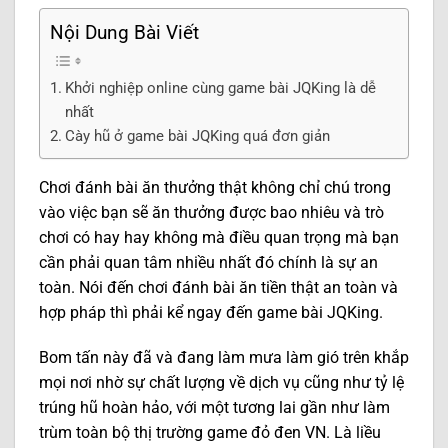
Nội Dung Bài Viết
Khởi nghiệp online cùng game bài JQKing là dễ
nhất
Cày hũ ở game bài JQKing quá đơn giản
Chơi đánh bài ăn thưởng thật không chỉ chú trong
vào việc bạn sẽ ăn thưởng được bao nhiêu và trò
chơi có hay hay không mà điều quan trọng mà bạn
cần phải quan tâm nhiều nhất đó chính là sự an
toàn. Nói đến chơi đánh bài ăn tiền thật an toàn và
hợp pháp thì phải kể ngay đến game bài JQKing.
Bom tấn này đã và đang làm mưa làm gió trên khắp
mọi nơi nhờ sự chất lượng về dịch vụ cũng như tỷ lệ
trúng hũ hoàn hảo, với một tương lai gần như làm
trùm toàn bộ thị trường game đỏ đen VN. Là liều