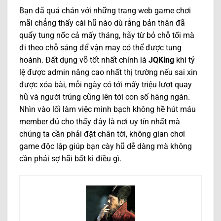
Bạn đã quá chán với những trang web game chơi
mãi chẳng thấy cái hũ nào dù rằng bản thân đã
quẩy tung nốc cả mấy tháng, hãy từ bỏ chỗ tối mà
đi theo chỗ sáng để vận may có thể được tung
hoành. Đất dụng võ tốt nhất chính là
JQKing
khi tỷ
lệ được admin nâng cao nhất thị trường nếu sai xin
được xóa bài, mỗi ngày có tới mấy triệu lượt quay
hũ và người trúng cũng lên tới con số hàng ngàn.
Nhìn vào lối làm việc minh bạch không hề hút máu
member đủ cho thấy đây là nơi uy tín nhất mà
chúng ta cần phải đặt chân tới, không gian chơi
game độc lập giúp bạn cày hũ dễ dàng mà không
cần phải sợ hãi bất kì điều gì.