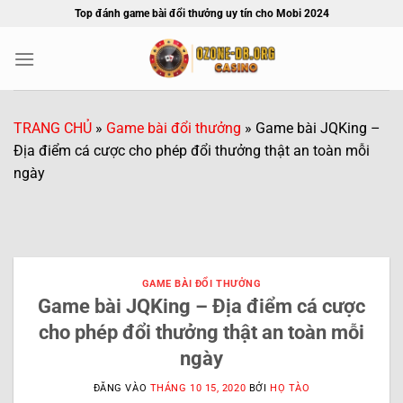
Bỏ
Top đánh game bài đổi thưởng uy tín cho Mobi 2024
qua
nội
dung
TRANG CHỦ
»
Game bài đổi thưởng
»
Game bài JQKing –
Địa điểm cá cược cho phép đổi thưởng thật an toàn mỗi
ngày
GAME BÀI ĐỔI THƯỞNG
Game bài JQKing – Địa điểm cá cược
cho phép đổi thưởng thật an toàn mỗi
ngày
ĐĂNG VÀO
THÁNG 10 15, 2020
BỞI
HỌ TÀO