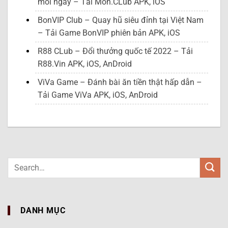
mỗi ngày – Tải Mon.CLub APK, iOS
BonVIP Club – Quay hũ siêu đỉnh tại Việt Nam
– Tải Game BonVIP phiên bản APK, iOS
R88 CLub – Đổi thưởng quốc tế 2022 – Tải
R88.Vin APK, iOS, AnDroid
ViVa Game – Đánh bài ăn tiền thật hấp dẫn –
Tải Game ViVa APK, iOS, AnDroid
DANH MỤC