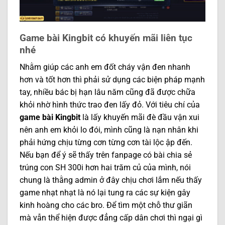
Game bài Kingbit có khuyến mãi liên tục
nhé
Nhằm giúp các anh em đốt cháy vận đen nhanh
hơn và tốt hơn thì phải sử dụng các biện pháp mạnh
tay, nhiều bác bị hạn lâu năm cũng đã được chữa
khỏi nhờ hình thức trao đen lấy đỏ. Với tiêu chí của
game bài Kingbit
là lấy khuyến mãi đè đầu vận xui
nên anh em khỏi lo đói, mình cũng là nạn nhân khi
phải hứng chịu từng cơn từng cơn tài lộc ập đến.
Nếu bạn để ý sẽ thấy trên fanpage có bài chia sẻ
trúng con SH 300i hơn hai trăm củ của mình, nói
chung là thằng admin ở đây chịu chơi lắm nếu thấy
game nhạt nhạt là nó lại tung ra các sự kiện gây
kinh hoàng cho các bro. Để tìm một chỗ thư giãn
mà vẫn thể hiện được đẳng cấp dân chơi thì ngại gì