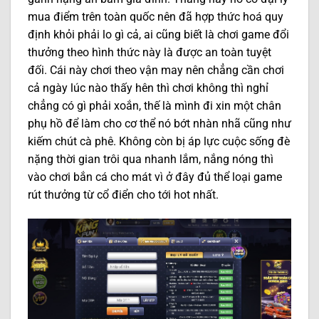
mua điểm trên toàn quốc nên đã hợp thức hoá quy
định khỏi phải lo gì cả, ai cũng biết là chơi game đổi
thưởng theo hình thức này là được an toàn tuyệt
đối. Cái này chơi theo vận may nên chẳng cần chơi
cả ngày lúc nào thấy hên thì chơi không thì nghỉ
chẳng có gì phải xoắn, thế là mình đi xin một chân
phụ hồ để làm cho cơ thể nó bớt nhàn nhã cũng như
kiếm chút cà phê. Không còn bị áp lực cuộc sống đè
nặng thời gian trôi qua nhanh lắm, nắng nóng thì
vào chơi bắn cá cho mát vì ở đây đủ thể loại game
rút thưởng từ cổ điển cho tới hot nhất.