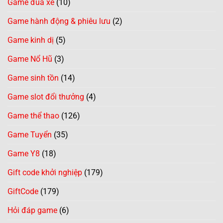
Game đua xe
(10)
Game hành động & phiêu lưu
(2)
Game kinh dị
(5)
Game Nổ Hũ
(3)
Game sinh tồn
(14)
Game slot đổi thưởng
(4)
Game thể thao
(126)
Game Tuyển
(35)
Game Y8
(18)
Gift code khởi nghiệp
(179)
GiftCode
(179)
Hỏi đáp game
(6)