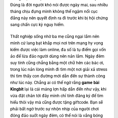
Đúng là đời người khó nói được ngày mai, sau nhiều
tháng chịu đựng mình không thể ngậm nổi cục
đắng này nên quyết định ra đi trước khi bị hội chứng
sang chấn cực kỳ nguy hiểm.
Thất nghiệp sống nhờ ba mẹ cũng ngại lắm nên
mình cứ lang bạt khắp mọi nơi trên mạng hy vọng
kiếm được việc làm online, đa số là tụ điểm gọi vốn
ảo để lừa đảo người dùng nên nản lắm. Ngày đêm
suy tính cũng chẳng bằng một chữ hên các bác ơi,
trong lúc nản lòng mình đi tìm một nơi giải xả stress
thì tìm thấy con đường mới dẫn đến sự thành công
như lúc này. Chẳng ai có thể ngờ rằng
game bài
Kingbit
lại là cái máng lợn hấp dẫn đến như vậy, khi
vừa đặt chân tới đây mình chỉ tính đăng ký để tìm
hiểu thôi vậy mà cũng được tặng giftcode. Bạn sẽ
phải bất ngờ trước sự nhộn nhịp của người chơi
đông đảo suốt ngày đêm, có thể nói là vắng bóng