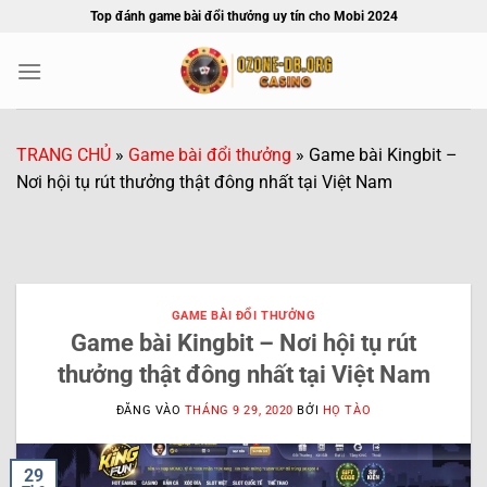
Bỏ
Top đánh game bài đổi thưởng uy tín cho Mobi 2024
qua
nội
dung
TRANG CHỦ
»
Game bài đổi thưởng
»
Game bài Kingbit –
Nơi hội tụ rút thưởng thật đông nhất tại Việt Nam
GAME BÀI ĐỔI THƯỞNG
Game bài Kingbit – Nơi hội tụ rút
thưởng thật đông nhất tại Việt Nam
ĐĂNG VÀO
THÁNG 9 29, 2020
BỞI
HỌ TÀO
29