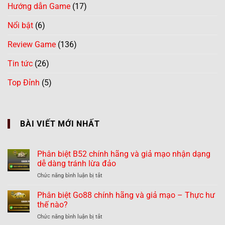
Hướng dẫn Game
(17)
Nổi bật
(6)
Review Game
(136)
Tin tức
(26)
Top Đỉnh
(5)
BÀI VIẾT MỚI NHẤT
Phân biệt B52 chính hãng và giả mạo nhận dạng
dễ dàng tránh lừa đảo
ở
Chức năng bình luận bị tắt
Phân
biệt
Phân biệt Go88 chính hãng và giả mạo – Thực hư
B52
thế nào?
chính
ở
Chức năng bình luận bị tắt
hãng
Phân