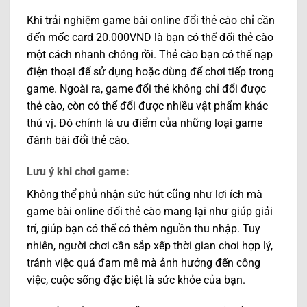
Khi trải nghiệm game bài online đổi thẻ cào chỉ cần
đến mốc card 20.000VND là bạn có thể đổi thẻ cào
một cách nhanh chóng rồi. Thẻ cào bạn có thể nạp
điện thoại để sử dụng hoặc dùng để chơi tiếp trong
game. Ngoài ra, game đổi thẻ không chỉ đổi được
thẻ cào, còn có thể đổi được nhiều vật phẩm khác
thú vị. Đó chính là ưu điểm của những loại game
đánh bài đổi thẻ cào.
Lưu ý khi chơi game:
Không thể phủ nhận sức hút cũng như lợi ích mà
game bài online đổi thẻ cào mang lại như giúp giải
trí, giúp bạn có thể có thêm nguồn thu nhập. Tuy
nhiên, người chơi cần sắp xếp thời gian chơi hợp lý,
tránh việc quá đam mê mà ảnh hưởng đến công
việc, cuộc sống đặc biệt là sức khỏe của bạn.