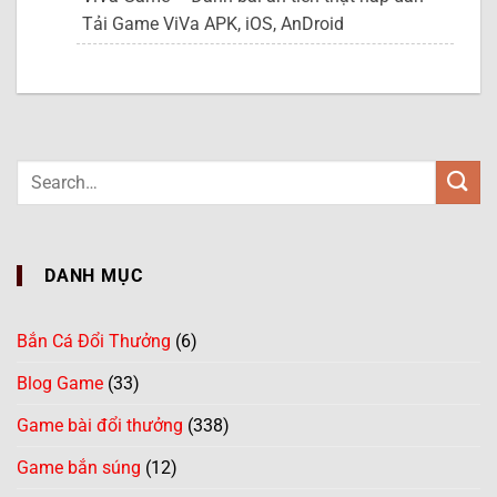
Tải Game ViVa APK, iOS, AnDroid
DANH MỤC
Bắn Cá Đổi Thưởng
(6)
Blog Game
(33)
Game bài đổi thưởng
(338)
Game bắn súng
(12)