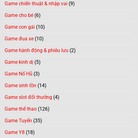
Game chiến thuật & nhập vai
(9)
Game cho bé
(6)
Game con gái
(10)
Game đua xe
(10)
Game hành động & phiêu lưu
(2)
Game kinh dị
(5)
Game Nổ Hũ
(3)
Game sinh tồn
(14)
Game slot đổi thưởng
(4)
Game thể thao
(126)
Game Tuyển
(35)
Game Y8
(18)