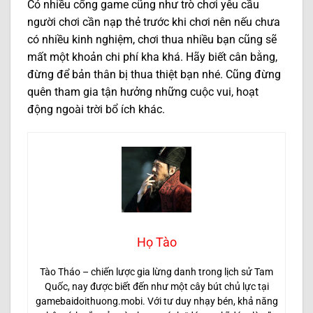
Có nhiều cổng game cũng như trò chơi yêu cầu
người chơi cần nạp thẻ trước khi chơi nên nếu chưa
có nhiều kinh nghiệm, chơi thua nhiều bạn cũng sẽ
mất một khoản chi phí kha khá. Hãy biết cân bằng,
đừng để bản thân bị thua thiệt bạn nhé. Cũng đừng
quên tham gia tận hưởng những cuộc vui, hoạt
động ngoài trời bổ ích khác.
Họ Tào
Tào Tháo – chiến lược gia lừng danh trong lịch sử Tam
Quốc, nay được biết đến như một cây bút chủ lực tại
gamebaidoithuong.mobi. Với tư duy nhạy bén, khả năng