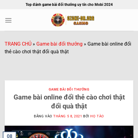
Bỏ
Top đánh game bài đổi thưởng uy tín cho Mobi 2024
qua
nội
dung
TRANG CHỦ
»
Game bài đổi thưởng
»
Game bài online đổi
thẻ cào chơi thật đổi quà thật
GAME BÀI ĐỔI THƯỞNG
Game bài online đổi thẻ cào chơi thật
đổi quà thật
ĐĂNG VÀO
THÁNG 5 8, 2021
BỞI
HỌ TÀO
08