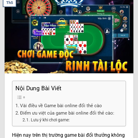
Th5
Nội Dung Bài Viết
Vài điều về Game bài online đổi thẻ cào
Điểm ưu việt của game bài online đổi thẻ cào:
Lưu ý khi chơi game:
Hiện nay trên thị trường game bài đổi thưởng không