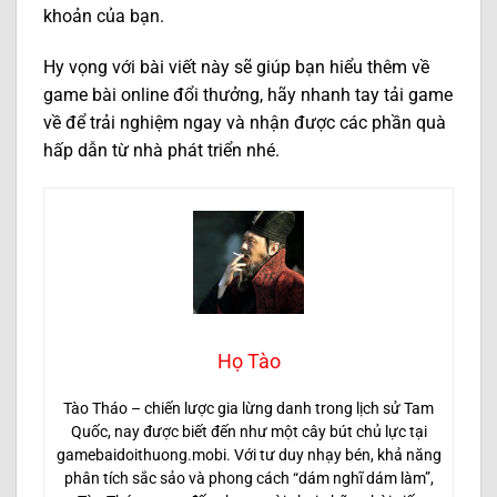
khoản của bạn.
Hy vọng với bài viết này sẽ giúp bạn hiểu thêm về
game bài online đổi thưởng, hãy nhanh tay tải game
về để trải nghiệm ngay và nhận được các phần quà
hấp dẫn từ nhà phát triển nhé.
Họ Tào
Tào Tháo – chiến lược gia lừng danh trong lịch sử Tam
Quốc, nay được biết đến như một cây bút chủ lực tại
gamebaidoithuong.mobi. Với tư duy nhạy bén, khả năng
phân tích sắc sảo và phong cách “dám nghĩ dám làm”,