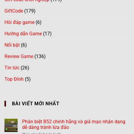
GiftCode
(179)
Hỏi đáp game
(6)
Hướng dẫn Game
(17)
Nổi bật
(6)
Review Game
(136)
Tin tức
(26)
Top Đỉnh
(5)
BÀI VIẾT MỚI NHẤT
Phân biệt B52 chính hãng và giả mạo nhận dạng
dễ dàng tránh lừa đảo