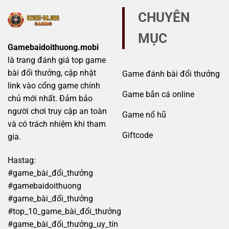
scam
mạo
hiệu
CHUYÊN
tránh
quả
bẫy
MỤC
lừa
đảo
Gamebaidoithuong.mobi
đầy
là trang đánh giá top game
rủi
ro
bài đổi thưởng, cập nhật
Game đánh bài đổi thưởng
link vào cổng game chính
Game bắn cá online
chủ mới nhất. Đảm bảo
người chơi truy cập an toàn
Game nổ hũ
và có trách nhiệm khi tham
Giftcode
gia.
Hastag:
#game_bài_đổi_thưởng
#gamebaidoithuong
#game_bài_đổi_thưởng
#top_10_game_bài_đổi_thưởng
#game_bài_đổi_thưởng_uy_tín