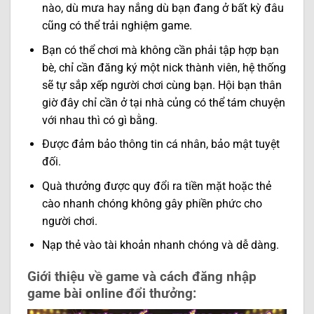
nào, dù mưa hay nắng dù bạn đang ở bất kỳ đâu
cũng có thể trải nghiệm game.
Bạn có thể chơi mà không cần phải tập hợp bạn
bè, chỉ cần đăng ký một nick thành viên, hệ thống
sẽ tự sắp xếp người chơi cùng bạn. Hội bạn thân
giờ đây chỉ cần ở tại nhà củng có thể tám chuyện
với nhau thì có gì bằng.
Được đảm bảo thông tin cá nhân, bảo mật tuyệt
đối.
Quà thưởng được quy đổi ra tiền mặt hoặc thẻ
cào nhanh chóng không gây phiền phức cho
người chơi.
Nạp thẻ vào tài khoản nhanh chóng và dễ dàng.
Giới thiệu về game và cách đăng nhập
game bài online đổi thưởng: