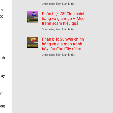
giả
tránh
ở
Chức năng bình luận bị tắt
mạo
lừa
Phân
ần
–
đảo
biệt
Phân biệt 789Club chính
có
Thực
Hitclub
hãng và giả mạo – Mẹo
hư
chính
tránh scam hiệu quả
thế
hãng
nào?
ở
Chức năng bình luận bị tắt
và
Phân
giả
biệt
mạo
Phân biệt Sunwin chính
789Club
–
hãng và giả mạo tránh
chính
Những
bẫy lừa đảo đầy rủi ro
hãng
dấu
ở
Chức năng bình luận bị tắt
và
hiệu
ình
Phân
giả
không
biệt
mạo
thể
Sunwin
–
bỏ
chính
Mẹo
qua
Tuy
hãng
tránh
và
scam
giả
hiệu
mạo
quả
ậm
tránh
bẫy
lừa
ông
đảo
đầy