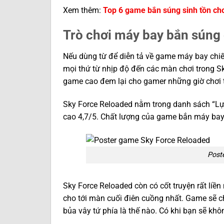
Xem thêm:
Top 6 game bắn súng sinh tồn cho
Trò chơi máy bay bắn súng
Nếu dùng từ để diễn tả về game máy bay chiế
mọi thứ từ nhịp độ đến các màn chơi trong S
game cao đem lại cho gamer những giờ chơi t
Sky Force Reloaded nằm trong danh sách “Lựa
cao 4,7/5. Chất lượng của game bắn máy bay 
Post
Sky Force Reloaded còn có cốt truyện rất li
cho tới màn cuối điên cuồng nhất. Game sẽ c
bủa vây tứ phía là thế nào. Có khi bạn sẽ khô