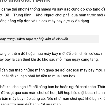
 game thủ nhờ hệ thống nhiệm vụ dày đặc cùng độ khó tăng d
i: Dễ – Trung Bình – Khó. Người chơi phải qua màn trước mới 
thống nâng cấp đạn và unlock máy bay cực kỳ đa dạng.
ay trong HAWK thực sự hấp dẫn và lôi cuốn
trang bị thêm đồ hoặc mua máy bay mới để biến chiến cơ của m
y bay là cần thiết khi độ khó sau mỗi màn ngày càng tăng.
ỉ cần thu thập những mảnh ghép để đổi các loại máy bay mới. 
phải dễ khi bạn phải bỏ tiền ra mua Loot-box.
ất khi cho bạn kết nối cùng bạn bè hoặc người chơi khác. Th
 để vượt qua các màn chơi dễ hơn, kết hợp tiêu diệt boss nhanh
e bắn máy bay nào cũng có. Nếu như màn chơi quá khó bạn kh
 server trợ giúp để bạn vượt qua màn.