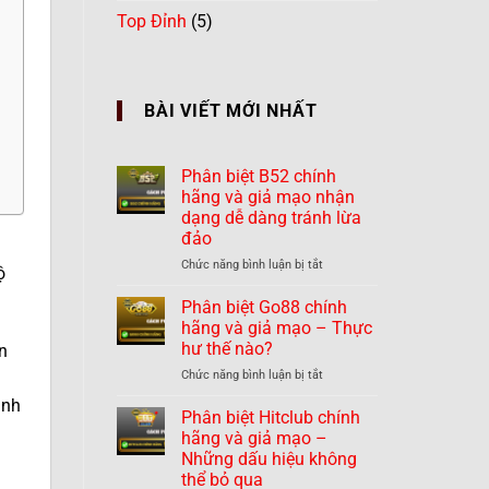
Top Đỉnh
(5)
BÀI VIẾT MỚI NHẤT
Phân biệt B52 chính
hãng và giả mạo nhận
dạng dễ dàng tránh lừa
đảo
ở
Chức năng bình luận bị tắt
ộ
Phân
biệt
Phân biệt Go88 chính
B52
hãng và giả mạo – Thực
chính
hư thế nào?
n
hãng
ở
Chức năng bình luận bị tắt
và
Phân
giả
ình
biệt
mạo
Phân biệt Hitclub chính
Go88
nhận
hãng và giả mạo –
chính
dạng
Những dấu hiệu không
hãng
dễ
thể bỏ qua
và
dàng