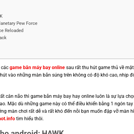
WK
lanetary Pew Force
rce Reloaded
tack
ì các
game bắn máy bay online
sau rất thu hút game thủ về mặt
 hút vào những màn bắn súng trên không có độ khó cao, nhịp đ
ất cân não thì game bắn máy bay hay online luôn là sự lựa chọ
lao. Mặc dù những game này có thể điều khiển bằng 1 ngón tay
ững màn chơi rất dễ và rất khó đến nỗi bạn muốn đập vỡ màn h
ot.info
tìm hiểu thôi.
cho android: HAWK