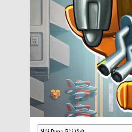
Nội Dung Bài Viết