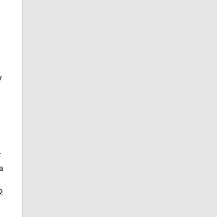
rủi
ro
g
y
F
a
2